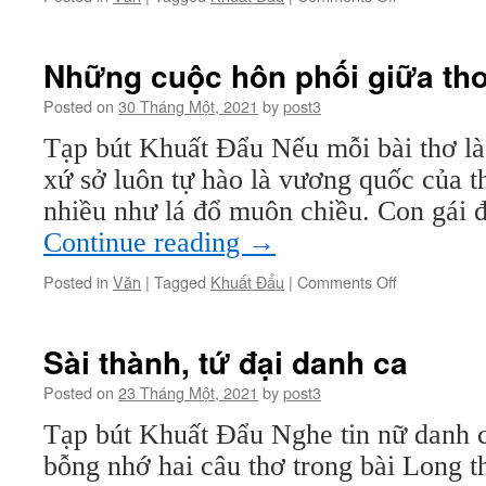
Kiếp
sau
mơ
Những cuộc hôn phối giữa th
làm
Chử
Posted on
30 Tháng Một, 2021
by
post3
Đồng
Tạp bút Khuất Đẩu Nếu mỗi bài thơ là 
Tử
xứ sở luôn tự hào là vương quốc của th
nhiều như lá đổ muôn chiều. Con gái 
Continue reading
→
on
Posted in
Văn
|
Tagged
Khuất Đẩu
|
Comments Off
Những
cuộc
hôn
Sài thành, tứ đại danh ca
phối
giữa
Posted on
23 Tháng Một, 2021
by
post3
thơ
Tạp bút Khuất Đẩu Nghe tin nữ danh c
và
nhạc
bỗng nhớ hai câu thơ trong bài Long t