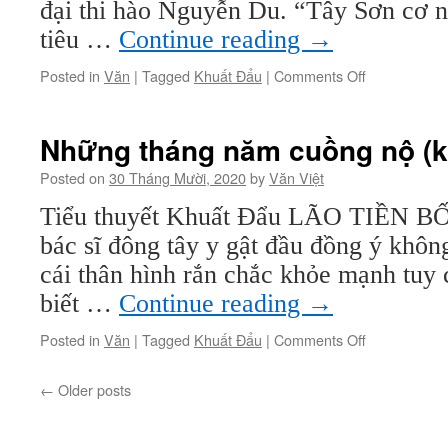
đại thi hào Nguyễn Du. “Tây Sơn cơ n
tiêu …
Continue reading
→
on
Posted in
Văn
|
Tagged
Khuất Đẩu
|
Comments Off
Sài
thành,
tứ
Những tháng năm cuồng nộ (k
đại
danh
Posted on
30 Tháng Mười, 2020
by
Văn Việt
ca
Tiểu thuyết Khuất Đẩu LÃO TIỀN BỐ
bác sĩ đông tây y gật đầu đồng ý khôn
cái thân hình rắn chắc khỏe mạnh tuy 
biết …
Continue reading
→
on
Posted in
Văn
|
Tagged
Khuất Đẩu
|
Comments Off
Những
tháng
←
Older posts
năm
cuồng
nộ