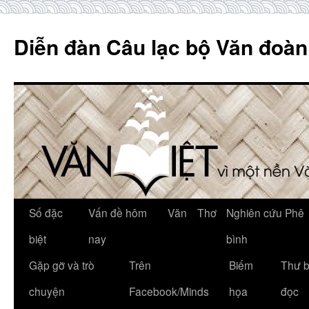
Skip
to
Diễn đàn Câu lạc bộ Văn đoàn
content
Số đặc
Vấn đề hôm
Văn
Thơ
Nghiên cứu Phê
biệt
nay
bình
Gặp gỡ và trò
Trên
Biếm
Thư 
chuyện
Facebook/Minds
họa
đọc