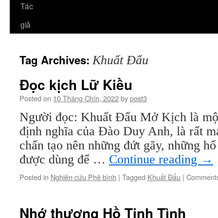
Tác
giả
Tag Archives:
Khuất Đẩu
Đọc kịch Lữ Kiều
Posted on
10 Tháng Chín, 2022
by
post3
Người đọc: Khuất Đẩu Mở Kịch là một
định nghĩa của Đào Duy Anh, là rất m
chấn tạo nên những đứt gãy, những hố 
được dùng để …
Continue reading
→
Posted in
Nghiên cứu Phê bình
|
Tagged
Khuất Đẩu
|
Comments
Nhớ thương Hồ Tịnh Tình