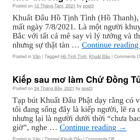
Posted on
12 Tháng Tám, 2021
by
post3
Khuất Đẩu Hồ Tịnh Tình (Hồ Thanh), s
mất ngày 7/8/2021. Là một người khuy
Bắc với tất cả mê say vì lý tưởng và 
nhưng sự thật tàn …
Continue readin
Posted in
Văn
|
Tagged
Hồ Tịnh Tình
,
Khuất Đẩu
|
Comments O
Kiếp sau mơ làm Chử Đồng T
Posted on
24 Tháng Bảy, 2021
by
post3
Tạp bút Khuất Đẩu Phật dạy rằng có v
tôi đang sống đây là kiếp người, lẽ r
nhưng lại là người dưới thời “chưa ba
giờ”, nghe …
Continue reading
→
on
Posted in
Văn
|
Tagged
Khuất Đẩu
|
Comments Off