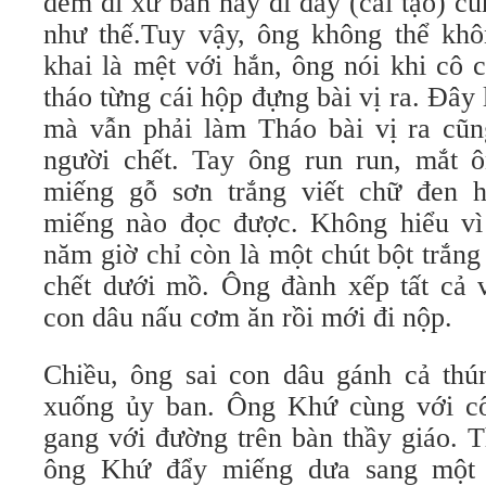
đem đi xử bắn hay đi đày (cải tạo) c
như thế.Tuy vậy, ông không thể kh
khai là mệt với hắn, ông nói khi cô 
tháo từng cái hộp đựng bài vị ra. Đây
mà vẫn phải làm Tháo bài vị ra cũ
người chết. Tay ông run run, mắt 
miếng gỗ sơn trắng viết chữ đen h
miếng nào đọc được. Không hiểu vì
năm giờ chỉ còn là một chút bột trắn
chết dưới mồ. Ông đành xếp tất cả v
con dâu nấu cơm ăn rồi mới đi nộp.
Chiều, ông sai con dâu gánh cả thún
xuống ủy ban. Ông Khứ cùng với c
gang với đường trên bàn thầy giáo. 
ông Khứ đẩy miếng dưa sang một 