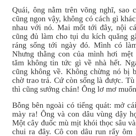
Quái, ông nằm trên võng nghĩ, sao c
cũng ngon vậy, không có cách gì khá
nhau với nó. Mai mốt tới đây, nội c
cũng đủ làm cho tụi du kích quăng g
ráng sống tới ngày đó. Mình có là
Nhưng thằng con của mình hơi mệt 
tăm không tin tức gì về nhà hết. N
cũng không về. Không chừng nó bị bắ
chờ trao trả. Cứ còn sống là được. T
thì cũng sướng chán! Ông lơ mơ muốn
Bỗng bên ngoài có tiếng quát: mở cá
mày ra! Ông và con dâu vùng dậy hợ
Một cây đuốc mù mịt khói thọc sâu và
chui ra đây. Cô con dâu run rẩy ôm 