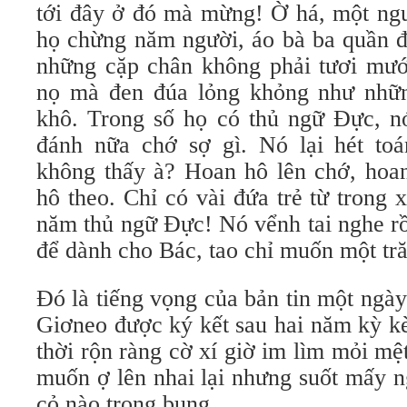
tới đây ở đó mà mừng! Ờ há, một ngư
họ chừng năm người, áo bà ba quần đù
những cặp chân không phải tươi mướ
nọ mà đen đúa lỏng khỏng như nhữn
khô. Trong số họ có thủ ngữ Đực, nó
đánh nữa chớ sợ gì. Nó lại hét toán
không thấy à? Hoan hô lên chớ, hoa
hô theo. Chỉ có vài đứa trẻ từ trong
năm thủ ngữ Đực! Nó vểnh tai nghe r
để dành cho Bác, tao chỉ muốn một tră
Đó là tiếng vọng của bản tin một ngày
Giơneo được ký kết sau hai năm kỳ k
thời rộn ràng cờ xí giờ im lìm mỏi mệ
muốn ợ lên nhai lại nhưng suốt mấy 
cỏ nào trong bụng.