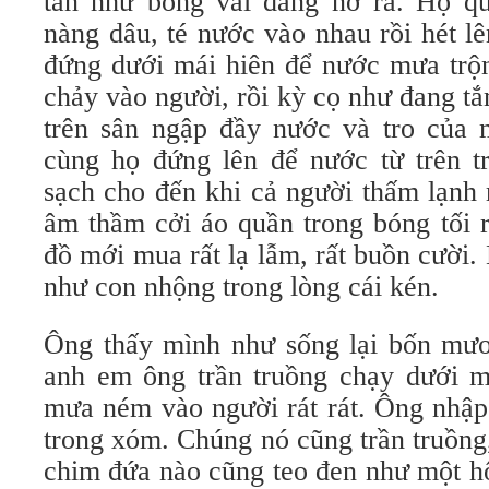
tắn như bông vải đang nở ra. Họ q
nàng dâu, té nước vào nhau rồi hét l
đứng dưới mái hiên để nước mưa trộn
chảy vào người, rồi kỳ cọ như đang t
trên sân ngập đầy nước và tro của 
cùng họ đứng lên để nước từ trên tr
sạch cho đến khi cả người thấm lạnh
âm thầm cởi áo quần trong bóng tối 
đồ mới mua rất lạ lẫm, rất buồn cười.
như con nhộng trong lòng cái kén.
Ông thấy mình như sống lại bốn mươ
anh em ông trần truồng chạy dưới 
mưa ném vào người rát rát. Ông nhập
trong xóm. Chúng nó cũng trần truồng,
chim đứa nào cũng teo đen như một hộ