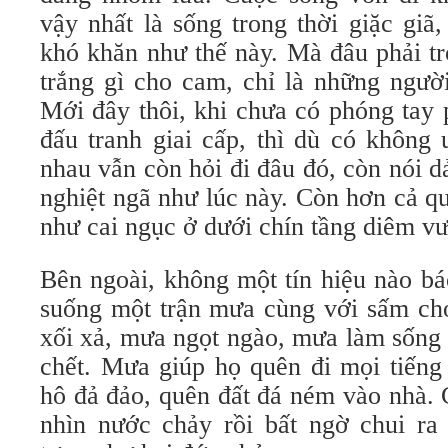
vậy nhất là sống trong thời giặc giã
khó khăn như thế này. Mà đâu phải tr
trắng gì cho cam, chỉ là những ngườ
Mới đây thôi, khi chưa có phóng tay
đấu tranh giai cấp, thì dù có không
nhau vẫn còn hỏi đi đâu đó, còn nói dả
nghiệt ngã như lúc này. Còn hơn cả q
như cai ngục ở dưới chín tầng diêm v
Bên ngoài, không một tín hiệu nào báo
suống một trận mưa cùng với sấm c
xối xả, mưa ngọt ngào, mưa làm sống 
chết. Mưa giúp họ quên đi mọi tiếng 
hô đả đảo, quên đất đá ném vào nhà.
nhìn nước chảy rồi bất ngờ chui ra