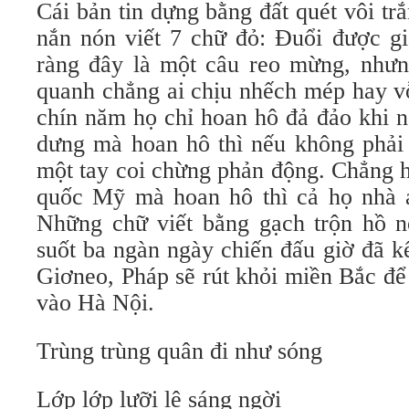
Cái bản tin dựng bằng đất quét vôi tr
nắn nón viết 7 chữ đỏ: Đuổi được gi
ràng đây là một câu reo mừng, như
quanh chẳng ai chịu nhếch mép hay vỗ
chín năm họ chỉ hoan hô đả đảo khi n
dưng mà hoan hô thì nếu không phải 
một tay coi chừng phản động. Chẳng h
quốc Mỹ mà hoan hô thì cả họ nhà an
Những chữ viết bằng gạch trộn hồ nó
suốt ba ngàn ngày chiến đấu giờ đã k
Giơneo, Pháp sẽ rút khỏi miền Bắc để
vào Hà Nội.
Trùng trùng quân đi như sóng
Lớp lớp lưỡi lê sáng ngời