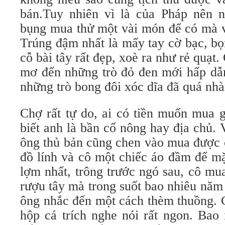
bán.Tuy nhiên vì là của Pháp nên 
bụng mua thử một vài món để có mà v
Trúng đậm nhất là mấy tay cờ bạc, b
cỗ bài tây rất đẹp, xoè ra như rẻ quạt
mơ đến những trò đỏ đen mới hấp dẫ
những trò bong đôi xóc dĩa đã quá nh
Chợ rất tự do, ai có tiền muốn mua 
biết anh là bần cố nông hay địa chủ.
ông thủ bản cũng chen vào mua được 
đồ lính và cô một chiếc áo đầm để mặ
lợm nhất, trông trước ngó sau, cô mu
rượu tây mà trong suốt bao nhiêu năm 
ông nhắc đến một cách thèm thuồng. 
hộp cá trích nghe nói rất ngon. Bao