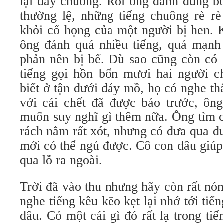
lại dây chuông. Rồi ông đánh đúng b
thường lệ, những tiếng chuông rè rè
khỏi cổ họng của một người bị hen. 
ông đánh quá nhiều tiếng, quá mạnh 
phản nên bị bể. Dù sao cũng còn có 
tiếng gọi hồn bốn mươi hai người c
biết ở tận dưới đáy mồ, họ có nghe t
với cái chết đã được báo trước, ôn
muốn suy nghĩ gì thêm nữa. Ông tìm 
rách nằm rất xót, nhưng có đưa qua đ
mới có thể ngủ được. Cô con dâu giúp
qua lỗ ra ngoài.
Trời đã vào thu nhưng hãy còn rất n
nghe tiếng kêu kẽo kẹt lại nhớ tới tiế
dâu. Có một cái gì đó rất lạ trong ti