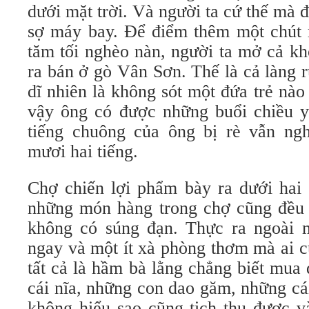
dưới mặt trời. Và người ta cứ thế mà 
sợ máy bay. Để điểm thêm một chút 
tăm tối nghèo nàn, người ta mở cả k
ra bán ở gò Vân Sơn. Thế là cả làng 
dĩ nhiên là không sót một đứa trẻ nà
vậy ông có được những buổi chiều yê
tiếng chuông của ông bị rè vẫn ng
mươi hai tiếng.
Chợ chiến lợi phẩm bày ra dưới hai c
những món hàng trong chợ cũng đều c
không có súng đạn. Thực ra ngoài 
ngay và một ít xà phòng thơm mà ai c
tất cả là hầm bà lằng chẳng biết mua
cái nĩa, những con dao găm, những cái
không hiểu sao cũng tịch thu được v