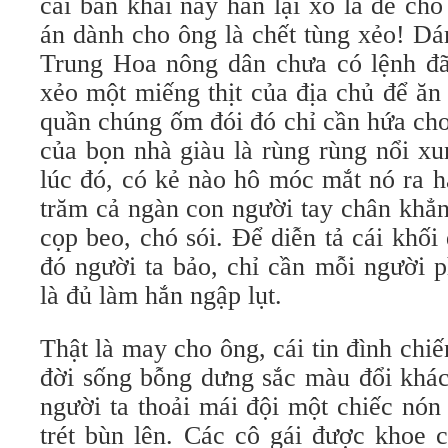
cái bản khai này hắn lại xỏ lá để ch
án dành cho ông là chết tùng xẻo! D
Trung Hoa nông dân chưa có lệnh đ
xẻo một miếng thịt của địa chủ để ăn
quần chúng ốm đói đó chỉ cần hứa ch
của bọn nhà giàu là rùng rùng nổi xu
lúc đó, có kẻ nào hô móc mắt nó ra h
trăm cả ngàn con người tay chân khẳn
cọp beo, chó sói. Để diễn tả cái khối
đó người ta bảo, chỉ cần mỗi người 
là đủ làm hắn ngập lụt.
Thật là may cho ông, cái tin đình chi
đời sống bỗng dưng sắc màu đổi khác 
người ta thoải mái đội một chiếc nón
trét bùn lên. Các cô gái được khoe 