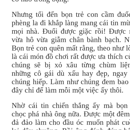
Nhưng tối đến bọn trẻ con cầm đuố
phèng la đi khắp làng mang cái tin m
mọi nhà. Đuổi được giặc rồi! Được 
vừa hô vừa giẫm chân bành bạch. N
Bọn trẻ con quên mất rằng, theo như l
là cái món đồ chơi rất được ưa thích 
chúng sẽ bị xỏ xâu từng chùm liệ
những cô gái dù xấu hay đẹp, ngay 
chúng hiếp. Làm như chúng đem bao 
đây chỉ để làm mỗi một việc ấy thôi.
Nhờ cái tin chiến thắng ấy mà bọn
chọc phá nhà ông nữa. Được một đêm 
đả đảo làm cho đầu óc muốn phát cuồ