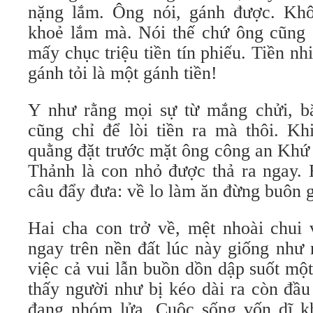
nặng lắm. Ông nói, gánh được. Khô
khoẻ lắm mà. Nói thế chứ ông cũng 
mấy chục triệu tiền tín phiếu. Tiền nh
gánh tỏi là một gánh tiền!
Y như rằng mọi sự từ mắng chửi, bắ
cũng chỉ để lòi tiền ra mà thôi. Kh
quằng đặt trước mặt ông công an Khứ 
Thảnh là con nhỏ được thả ra ngay. 
câu đẩy đưa: về lo làm ăn đừng buôn g
Hai cha con trở về, mệt nhoài chui 
ngay trên nền đất lúc này giống như
việc cả vui lẫn buồn dồn dập suốt mộ
thấy người như bị kéo dài ra còn đầu
đang nhóm lửa. Cuộc sống vốn dĩ kh