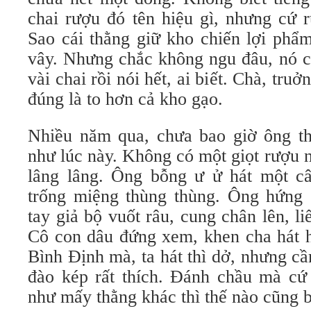
chai rượu đó tên hiệu gì, nhưng cứ r
Sao cái thằng giữ kho chiến lợi phẩ
vây. Nhưng chắc không ngu đâu, nó c
vài chai rồi nói hết, ai biết. Chà, tru
đúng là to hơn cả kho gạo.
Nhiều năm qua, chưa bao giờ ông t
như lúc này. Không có một giọt rượu 
lâng lâng. Ông bỗng ư ử hát một c
trống miệng thùng thùng. Ông hứng 
tay giả bộ vuốt râu, cung chân lên, li
Cô con dâu đứng xem, khen cha hát h
Bình Định mà, ta hát thì dở, nhưng c
đào kép rất thích. Đánh chầu mà cứ
như mấy thằng khác thì thế nào cũng b