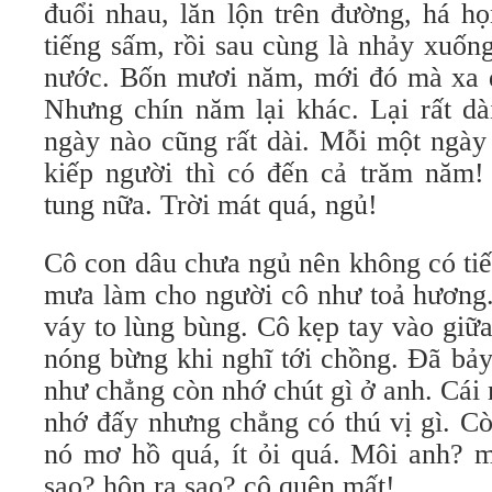
đuổi nhau, lăn lộn trên đường, há họ
tiếng sấm, rồi sau cùng là nhảy xuốn
nước. Bốn mươi năm, mới đó mà xa 
Nhưng chín năm lại khác. Lại rất dà
ngày nào cũng rất dài. Mỗi một ngày
kiếp người thì có đến cả trăm năm!
tung nữa. Trời mát quá, ngủ!
Cô con dâu chưa ngủ nên không có ti
mưa làm cho người cô như toả hương.
váy to lùng bùng. Cô kẹp tay vào giữ
nóng bừng khi nghĩ tới chồng. Đã bả
như chẳng còn nhớ chút gì ở anh. Cái
nhớ đấy nhưng chẳng có thú vị gì. C
nó mơ hồ quá, ít ỏi quá. Môi anh? m
sao? hôn ra sao? cô quên mất!