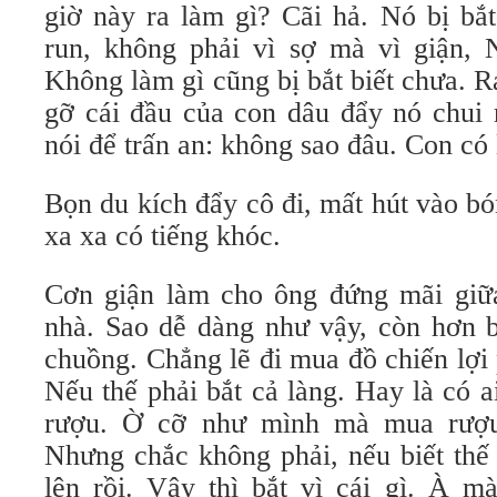
giờ này ra làm gì? Cãi hả. Nó bị bắ
run, không phải vì sợ mà vì giận, 
Không làm gì cũng bị bắt biết chưa. 
gỡ cái đầu của con dâu đẩy nó chui 
nói để trấn an: không sao đâu. Con có
Bọn du kích đẩy cô đi, mất hút vào b
xa xa có tiếng khóc.
Cơn giận làm cho ông đứng mãi giữ
nhà. Sao dễ dàng như vậy, còn hơn b
chuồng. Chẳng lẽ đi mua đồ chiến lợi
Nếu thế phải bắt cả làng. Hay là có 
rượu. Ờ cỡ như mình mà mua rượu
Nhưng chắc không phải, nếu biết thế 
lên rồi. Vậy thì bắt vì cái gì. À m