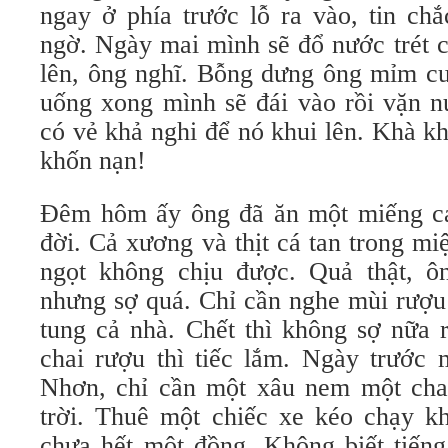
ngay ở phía trước lỗ ra vào, tin ch
ngờ. Ngày mai mình sẽ đổ nước trét ch
lên, ông nghĩ. Bỗng dưng ông mỉm cư
uống xong mình sẽ đái vào rồi vặn nú
có vẻ khả nghi để nó khui lên. Khà k
khốn nạn!
Đêm hôm ấy ông đã ăn một miếng cá 
đời. Cả xương và thịt cá tan trong m
ngọt không chịu được. Quả thật, ô
nhưng sợ quá. Chỉ cần nghe mùi rượu 
tung cả nhà. Chết thì không sợ nữa 
chai rượu thì tiếc lắm. Ngày trước 
Nhơn, chỉ cần một xâu nem một chai
trời. Thuê một chiếc xe kéo chạy 
chưa hết một đồng. Không biết tiếng