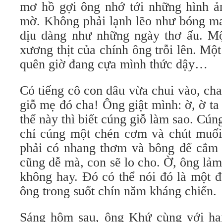
mơ hồ gợi ông nhớ tới những hình ả
mờ. Không phải lạnh lẽo như bóng m
dịu dàng như những ngày thơ ấu. Một
xương thịt của chính ông trỗi lên. Một
quên giờ đang cựa mình thức dậy…
Có tiếng cô con dâu vừa chui vào, cha
giỗ mẹ đó cha! Ông giật mình: ờ, ờ t
thế này thì biết cúng giỗ làm sao. Cú
chỉ cúng một chén cơm và chút muối 
phải có nhang thơm và bông để cắm t
cũng dễ mà, con sẽ lo cho. Ờ, ông lả
không hay. Đó có thể nói đó là một 
ông trong suốt chín năm kháng chiến.
Sáng hôm sau, ông Khứ cùng với hai 