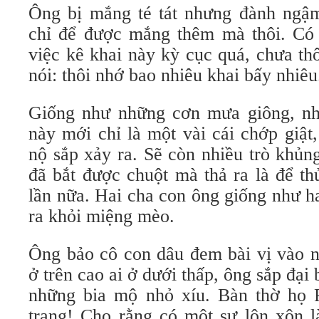
Ông bị mắng té tát nhưng đành ngậ
chỉ để được mắng thêm mà thôi. Có 
việc kê khai này kỳ cục quá, chưa th
nói: thôi nhớ bao nhiêu khai bấy nhiêu
Giống như những cơn mưa giông, nh
này mới chỉ là một vài cái chớp giật
nộ sắp xảy ra. Sẽ còn nhiều trò khủ
đã bắt được chuột mà thả ra là để th
lần nữa. Hai cha con ông giống như h
ra khỏi miệng mèo.
Ông bảo cô con dâu đem bài vị vào n
ở trên cao ai ở dưới thấp, ông sắp đại
những bia mộ nhỏ xíu. Bàn thờ họ 
trang! Cho rằng có một sự lộn xộn l