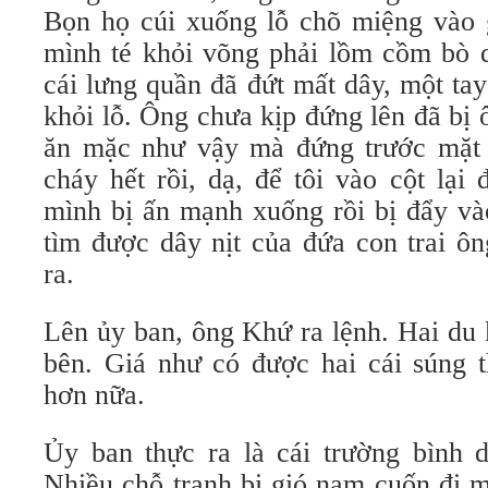
Bọn họ cúi xuống lỗ chõ miệng vào g
mình té khỏi võng phải lồm cồm bò 
cái lưng quần đã đứt mất dây, một tay
khỏi lỗ. Ông chưa kịp đứng lên đã bị
ăn mặc như vậy mà đứng trước mặt 
cháy hết rồi, dạ, để tôi vào cột lại
mình bị ấn mạnh xuống rồi bị đẩy vào
tìm được dây nịt của đứa con trai ôn
ra.
Lên ủy ban, ông Khứ ra lệnh. Hai du
bên. Giá như có được hai cái súng t
hơn nữa.
Ủy ban thực ra là cái trường bình d
Nhiều chỗ tranh bị gió nam cuốn đi m