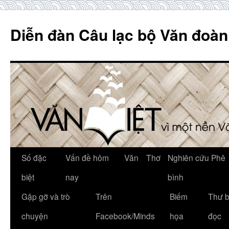
Skip
to
Diễn đàn Câu lạc bộ Văn đoàn
content
Số đặc
Vấn đề hôm
Văn
Thơ
Nghiên cứu Phê
biệt
nay
bình
Gặp gỡ và trò
Trên
Biếm
Thư 
chuyện
Facebook/Minds
họa
đọc