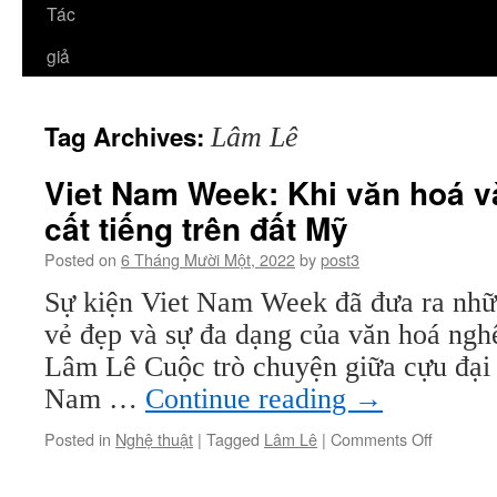
Tác
giả
Tag Archives:
Lâm Lê
Viet Nam Week: Khi văn hoá và
cất tiếng trên đất Mỹ
Posted on
6 Tháng Mười Một, 2022
by
post3
Sự kiện Viet Nam Week đã đưa ra nhữ
vẻ đẹp và sự đa dạng của văn hoá ngh
Lâm Lê Cuộc trò chuyện giữa cựu đại 
Nam …
Continue reading
→
on
Posted in
Nghệ thuật
|
Tagged
Lâm Lê
|
Comments Off
Viet
Nam