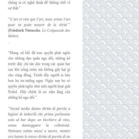
chúng ta có nghệ thuật để không chết vì
sự thật.”
“L’art et rien que l’art, nous avons l’art
pour ne point mourir de la vérité.”
(
Friedrich
Nietzsche
,
Le Crépuscule des
Idoles
)
.
“Mạng xã hội đã trao quyền phát ngôn
cho những đạo quân ngu dốt, những kẻ
trước đây chỉ tán dóc trong các quán bar
sau khi uống rượu mà không gây hại gì
cho cộng đồng. Trước đây người ta bảo
bọn họ im miệng ngay. Ngày nay họ có
quyền phát ngôn như một người đoạt giải
Nobel. Đây chính là sự xâm lăng của
những kẻ ngu dốt.”
“Social media danno diritto di parola a
legioni di imbecilli che prima parlavano
solo al
bar dopo un bicchiere di vino,
senza danneggiare la collettività.
Venivano subito messi a
tacere, mentre
ora hanno lo stesso diritto di parola di un