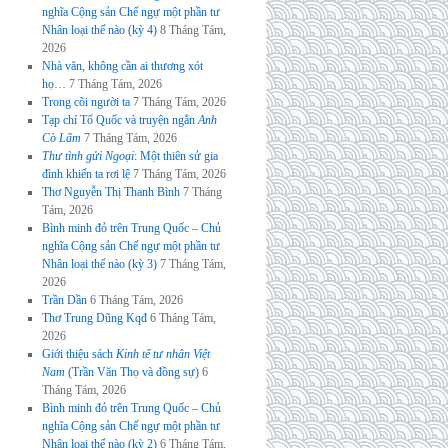
nghĩa Cộng sản Chế ngự một phần tư
Nhân loại thế nào (kỳ 4)
8 Tháng Tám,
2026
Nhà văn, không cần ai thương xót
họ…
7 Tháng Tám, 2026
Trong cõi người ta
7 Tháng Tám, 2026
Tạp chí Tổ Quốc và truyện ngắn
Anh
Cò Lấm
7 Tháng Tám, 2026
Thư tình gửi Ngoại
: Một thiên sử gia
đình khiến ta rơi lệ
7 Tháng Tám, 2026
Thơ Nguyễn Thị Thanh Bình
7 Tháng
Tám, 2026
Bình minh đỏ trên Trung Quốc – Chủ
nghĩa Cộng sản Chế ngự một phần tư
Nhân loại thế nào (kỳ 3)
7 Tháng Tám,
2026
Trần Dần
6 Tháng Tám, 2026
Thơ Trung Dũng Kqđ
6 Tháng Tám,
2026
Giới thiệu sách
Kinh tế tư nhân Việt
Nam
(Trần Văn Thọ và đồng sự)
6
Tháng Tám, 2026
Bình minh đỏ trên Trung Quốc – Chủ
nghĩa Cộng sản Chế ngự một phần tư
Nhân loại thế nào (kỳ 2)
6 Tháng Tám,