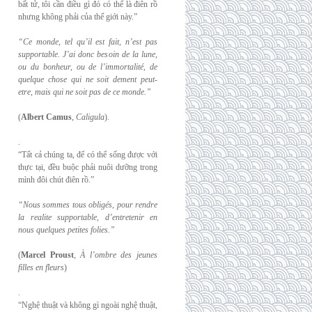
bất tử, tôi cần điều gì đó có thể là điên rồ
nhưng không phải của thế giới này.”
“Ce monde, tel qu’il est fait, n’est pas
supportable. J’ai donc besoin de la lune,
ou du
bonheur, ou de l’immortalité, de
quelque chose qui ne soit dement peut-
etre, mais qui
ne soit pas de ce monde.”
(
Albert Camus
,
Caligula
).
.
“Tất cả chúng ta, để có thể sống được với
thực tại, đều buộc phải nuôi dưỡng trong
mình đôi chút điên rồ.”
“Nous sommes tous obligés, pour rendre
la realite supportable, d’entretenir en
nous
quelques petites folies.”
(
Marcel Proust
,
À l’ombre des jeunes
filles en fleurs
)
.
“Nghệ thuật và không gì ngoài nghệ thuật,