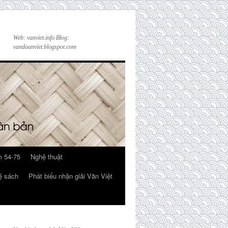
Web: vanviet.info Blog:
vandoanviet.blogspot.com
 54-75
Nghệ thuật
ệ sách
Phát biểu nhận giải Văn Việt