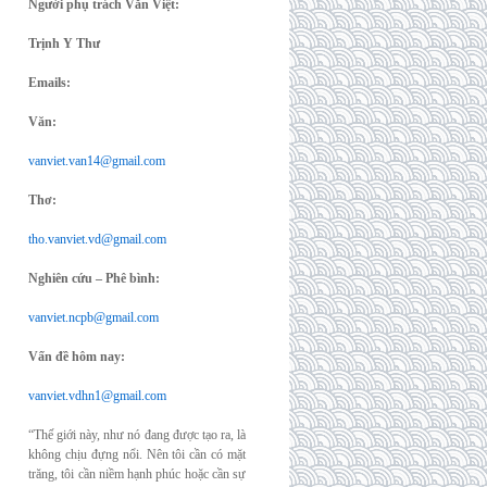
Người phụ trách Văn Việt:
Trịnh Y Thư
Emails:
Văn:
vanviet.van14@gmail.com
Thơ:
tho.vanviet.vd@gmail.com
Nghiên cứu – Phê bình:
vanviet.ncpb@gmail.com
Vấn đề hôm nay:
vanviet.vdhn1@gmail.com
“Thế giới này, như nó đang được tạo ra, là
không chịu đựng nổi. Nên tôi cần có mặt
trăng, tôi cần niềm hạnh phúc hoặc cần sự