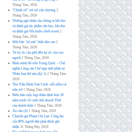
Tháng Tám, 2026
“Chính sử” xét xử văn chương
2
Tháng Tám, 2026
Những ngộ nhận của chúng ta khi đọc
và đánh giá tác phẩm văn học, khi đọc
và đánh giá
Nỗi buồn chiến tranh
2
Tháng Tám, 2026
Một bản “xô-nát” thấu tâm can
2
Tháng Tám, 2026
Từ ký ức của phố đến ký ức của con
người
2 Tháng Tám, 2026
Bình minh đỏ trên Trung Quốc – Chủ
nghĩa Cộng sản Chế ngự một phần tư
Nhân loại thế nào (kỳ 1)
2 Tháng Tám,
2026
Thơ Trần Đình Sơn Cước: nỗi niềm và
trăn trở
1 Tháng Tám, 2026
Biên bản cuộc họp thẩm định hơn 20
năm trước về cuốn tiểu thuyết
Thời
của thánh thần
1 Tháng Tám, 2026
Án văn (4)
1 Tháng Tám, 2026
Chuyên gia Phạm Chi Lan: Công lao
của 80% người dân phải được ghi
nhận
31 Tháng Bảy, 2026