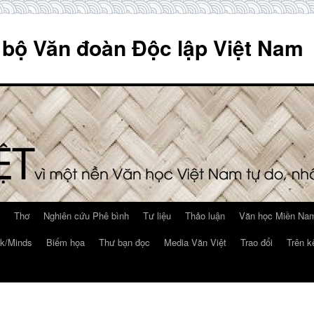
 bộ Văn đoàn Độc lập Việt Nam
Thơ
Nghiên cứu Phê bình
Tư liệu
Thảo luận
Văn học Miền Nam
k/Minds
Biếm họa
Thư bạn đọc
Media Văn Việt
Trao đổi
Trên k