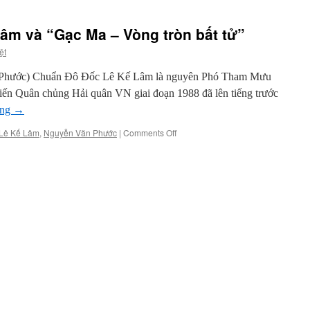
âm và “Gạc Ma – Vòng tròn bất tử”
ệt
n Phước) Chuẩn Đô Đốc Lê Kế Lâm là nguyên Phó Tham Mưu
ến Quân chủng Hải quân VN giai đoạn 1988 đã lên tiếng trước
ing
→
on
Lê Kế Lâm
,
Nguyễn Văn Phước
|
Comments Off
Chuẩn
Đô
đốc
Lê
Kế
Lâm
và
“Gạc
Ma
–
Vòng
tròn
bất
tử”