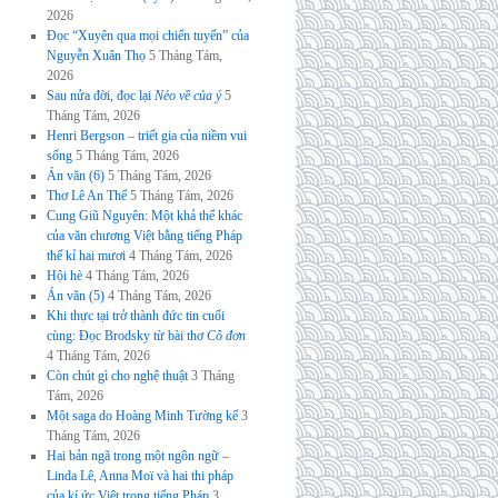
2026
Đọc “Xuyên qua mọi chiến tuyến” của
Nguyễn Xuân Thọ
5 Tháng Tám,
2026
Sau nửa đời, đọc lại
Nẻo về của ý
5
Tháng Tám, 2026
Henri Bergson – triết gia của niềm vui
sống
5 Tháng Tám, 2026
Án văn (6)
5 Tháng Tám, 2026
Thơ Lê An Thế
5 Tháng Tám, 2026
Cung Giũ Nguyên: Một khả thể khác
của văn chương Việt bằng tiếng Pháp
thế kỉ hai mươi
4 Tháng Tám, 2026
Hội hè
4 Tháng Tám, 2026
Án văn (5)
4 Tháng Tám, 2026
Khi thực tại trở thành đức tin cuối
cùng: Đọc Brodsky từ bài thơ
Cô đơn
4 Tháng Tám, 2026
Còn chút gì cho nghệ thuật
3 Tháng
Tám, 2026
Một saga do Hoàng Minh Tường kể
3
Tháng Tám, 2026
Hai bản ngã trong một ngôn ngữ –
Linda Lê, Anna Moï và hai thi pháp
của kí ức Việt trong tiếng Pháp
3