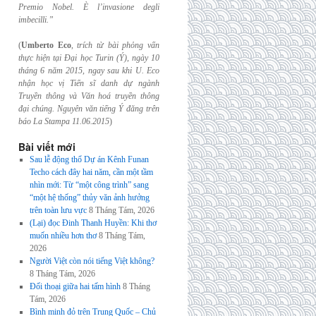
Premio Nobel. È l’invasione
degli
imbecilli.”
(
Umberto Eco
,
trích từ bài phỏng vấn
thực hiện tại Đại học Turin (Ý), ngày 10
tháng 6
năm 2015, ngay sau khi U. Eco
nhận học vị Tiến sĩ danh dự ngành
Truyền thông và
Văn hoá truyền thông
đại chúng. Nguyên văn tiếng Ý đăng trên
báo La Stampa
11.06.2015
)
Bài viết mới
Sau lễ động thổ Dự án Kênh Funan
Techo cách đây hai năm, cần một tầm
nhìn mới: Từ “một công trình” sang
“một hệ thống” thủy văn ảnh hưởng
trên toàn lưu vực
8 Tháng Tám, 2026
(Lại) đọc Đinh Thanh Huyền: Khi thơ
muốn nhiều hơn thơ
8 Tháng Tám,
2026
Người Việt còn nói tiếng Việt không?
8 Tháng Tám, 2026
Đối thoại giữa hai tấm hình
8 Tháng
Tám, 2026
Bình minh đỏ trên Trung Quốc – Chủ