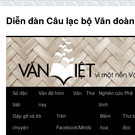
Skip
to
Diễn đàn Câu lạc bộ Văn đoàn
content
Số đặc
Vấn đề hôm
Văn
Thơ
Nghiên cứu Phê
biệt
nay
bình
Gặp gỡ và trò
Trên
Biếm
Thư 
chuyện
Facebook/Minds
họa
đọc