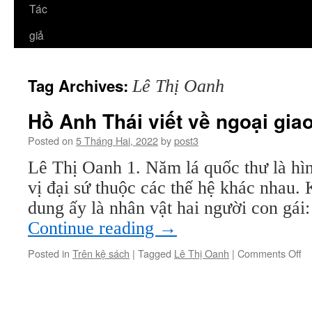
Tác
giả
Tag Archives:
Lê Thị Oanh
Hồ Anh Thái viết về ngoại gia
Posted on
5 Tháng Hai, 2022
by
post3
Lê Thị Oanh 1. Năm lá quốc thư là hì
vị đại sứ thuộc các thế hệ khác nhau.
dung ấy là nhân vật hai người con gá
Continue reading
→
on
Posted in
Trên kệ sách
|
Tagged
Lê Thị Oanh
|
Comments Off
H
A
Th
vi