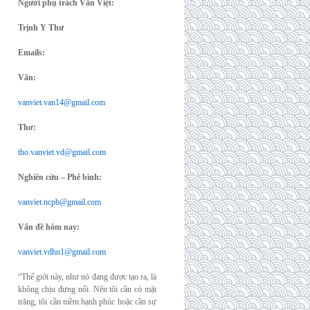
Người phụ trách Văn Việt:
Trịnh Y Thư
Emails:
Văn:
vanviet.van14@gmail.com
Thơ:
tho.vanviet.vd@gmail.com
Nghiên cứu – Phê bình:
vanviet.ncpb@gmail.com
Vấn đề hôm nay:
vanviet.vdhn1@gmail.com
“Thế giới này, như nó đang được tạo ra, là
không chịu đựng nổi. Nên tôi cần có mặt
trăng, tôi cần niềm hạnh phúc hoặc cần sự