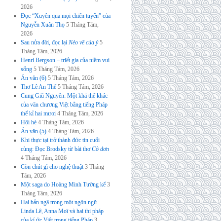
2026
Đọc “Xuyên qua mọi chiến tuyến” của
Nguyễn Xuân Thọ
5 Tháng Tám,
2026
Sau nửa đời, đọc lại
Nẻo về của ý
5
Tháng Tám, 2026
Henri Bergson – triết gia của niềm vui
sống
5 Tháng Tám, 2026
Án văn (6)
5 Tháng Tám, 2026
Thơ Lê An Thế
5 Tháng Tám, 2026
Cung Giũ Nguyên: Một khả thể khác
của văn chương Việt bằng tiếng Pháp
thế kỉ hai mươi
4 Tháng Tám, 2026
Hội hè
4 Tháng Tám, 2026
Án văn (5)
4 Tháng Tám, 2026
Khi thực tại trở thành đức tin cuối
cùng: Đọc Brodsky từ bài thơ
Cô đơn
4 Tháng Tám, 2026
Còn chút gì cho nghệ thuật
3 Tháng
Tám, 2026
Một saga do Hoàng Minh Tường kể
3
Tháng Tám, 2026
Hai bản ngã trong một ngôn ngữ –
Linda Lê, Anna Moï và hai thi pháp
của kí ức Việt trong tiếng Pháp
3