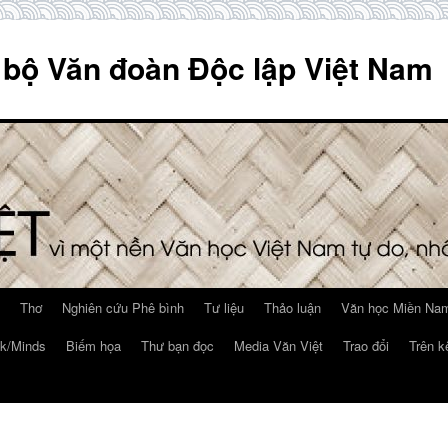
 bộ Văn đoàn Độc lập Việt Nam
Thơ
Nghiên cứu Phê bình
Tư liệu
Thảo luận
Văn học Miền Nam
k/Minds
Biếm họa
Thư bạn đọc
Media Văn Việt
Trao đổi
Trên k