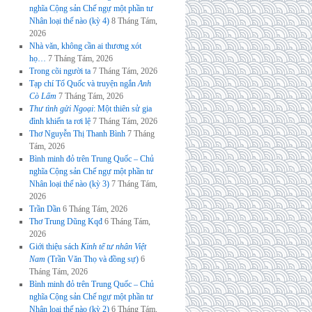
nghĩa Cộng sản Chế ngự một phần tư
Nhân loại thế nào (kỳ 4)
8 Tháng Tám,
2026
Nhà văn, không cần ai thương xót
họ…
7 Tháng Tám, 2026
Trong cõi người ta
7 Tháng Tám, 2026
Tạp chí Tổ Quốc và truyện ngắn
Anh
Cò Lấm
7 Tháng Tám, 2026
Thư tình gửi Ngoại
: Một thiên sử gia
đình khiến ta rơi lệ
7 Tháng Tám, 2026
Thơ Nguyễn Thị Thanh Bình
7 Tháng
Tám, 2026
Bình minh đỏ trên Trung Quốc – Chủ
nghĩa Cộng sản Chế ngự một phần tư
Nhân loại thế nào (kỳ 3)
7 Tháng Tám,
2026
Trần Dần
6 Tháng Tám, 2026
Thơ Trung Dũng Kqđ
6 Tháng Tám,
2026
Giới thiệu sách
Kinh tế tư nhân Việt
Nam
(Trần Văn Thọ và đồng sự)
6
Tháng Tám, 2026
Bình minh đỏ trên Trung Quốc – Chủ
nghĩa Cộng sản Chế ngự một phần tư
Nhân loại thế nào (kỳ 2)
6 Tháng Tám,