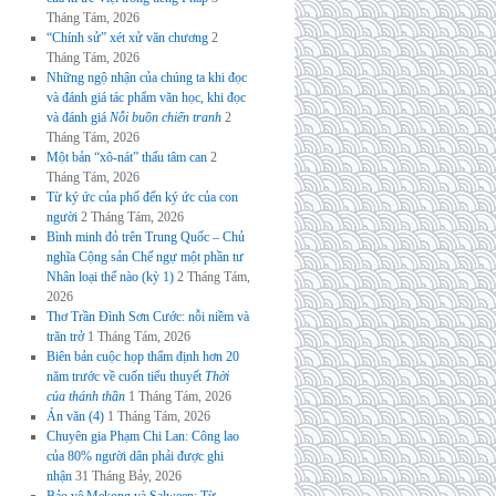
Tháng Tám, 2026
“Chính sử” xét xử văn chương
2
Tháng Tám, 2026
Những ngộ nhận của chúng ta khi đọc
và đánh giá tác phẩm văn học, khi đọc
và đánh giá
Nỗi buồn chiến tranh
2
Tháng Tám, 2026
Một bản “xô-nát” thấu tâm can
2
Tháng Tám, 2026
Từ ký ức của phố đến ký ức của con
người
2 Tháng Tám, 2026
Bình minh đỏ trên Trung Quốc – Chủ
nghĩa Cộng sản Chế ngự một phần tư
Nhân loại thế nào (kỳ 1)
2 Tháng Tám,
2026
Thơ Trần Đình Sơn Cước: nỗi niềm và
trăn trở
1 Tháng Tám, 2026
Biên bản cuộc họp thẩm định hơn 20
năm trước về cuốn tiểu thuyết
Thời
của thánh thần
1 Tháng Tám, 2026
Án văn (4)
1 Tháng Tám, 2026
Chuyên gia Phạm Chi Lan: Công lao
của 80% người dân phải được ghi
nhận
31 Tháng Bảy, 2026