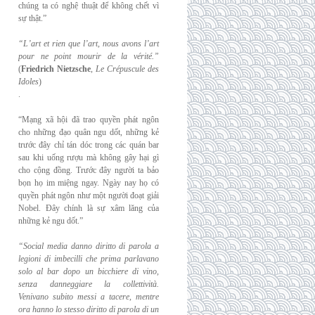
chúng ta có nghệ thuật để không chết vì
sự thật.”
“L’art et rien que l’art, nous avons l’art
pour ne point mourir de la vérité.”
(
Friedrich
Nietzsche
,
Le Crépuscule des
Idoles
)
.
“Mạng xã hội đã trao quyền phát ngôn
cho những đạo quân ngu dốt, những kẻ
trước đây chỉ tán dóc trong các quán bar
sau khi uống rượu mà không gây hại gì
cho cộng đồng. Trước đây người ta bảo
bọn họ im miệng ngay. Ngày nay họ có
quyền phát ngôn như một người đoạt giải
Nobel. Đây chính là sự xâm lăng của
những kẻ ngu dốt.”
“Social media danno diritto di parola a
legioni di imbecilli che prima parlavano
solo al
bar dopo un bicchiere di vino,
senza danneggiare la collettività.
Venivano subito messi a
tacere, mentre
ora hanno lo stesso diritto di parola di un