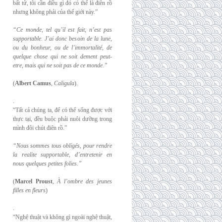
bất tử, tôi cần điều gì đó có thể là điên rồ
nhưng không phải của thế giới này.”
“Ce monde, tel qu’il est fait, n’est pas
supportable. J’ai donc besoin de la lune,
ou du
bonheur, ou de l’immortalité, de
quelque chose qui ne soit dement peut-
etre, mais qui
ne soit pas de ce monde.”
(
Albert Camus
,
Caligula
).
.
“Tất cả chúng ta, để có thể sống được với
thực tại, đều buộc phải nuôi dưỡng trong
mình đôi chút điên rồ.”
“Nous sommes tous obligés, pour rendre
la realite supportable, d’entretenir en
nous
quelques petites folies.”
(
Marcel Proust
,
À l’ombre des jeunes
filles en fleurs
)
.
“Nghệ thuật và không gì ngoài nghệ thuật,