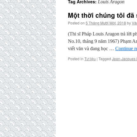
Tag Archives:
Louis Aragon
Một thời chúng tôi đã
Posted on
5 Tháng Mười Một, 2018
by
Vă
(Thi sĩ Pháp Louis Aragon trả lời p
No.10, tháng 9 năm 1967) Phạm Anh
viết văn và đang học …
Continue r
Posted in
Tư liệu
|
Tagged
Jean-Jacques 