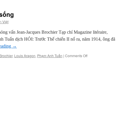
 sống
n Việt
hỏng vấn Jean-Jacques Brochier Tạp chí Magazine litéraire,
 Tuấn dịch HỎI: Trước Thế chiến II nổ ra, năm 1914, ông đã
eading
→
on
Brochier
,
Louis Aragon
,
Phạm Anh Tuấn
|
Comments Off
Một
thời
chúng
tôi
đã
sống