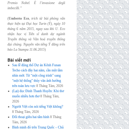
Premio Nobel. È l’invasione
degli
imbecilli.”
(
Umberto Eco
,
trích từ bài phỏng vấn
thực hiện tại Đại học Turin (Ý), ngày 10
tháng 6
năm 2015, ngay sau khi U. Eco
nhận học vị Tiến sĩ danh dự ngành
Truyền thông và
Văn hoá truyền thông
đại chúng. Nguyên văn tiếng Ý đăng trên
báo La Stampa
11.06.2015
)
Bài viết mới
Sau lễ động thổ Dự án Kênh Funan
Techo cách đây hai năm, cần một tầm
nhìn mới: Từ “một công trình” sang
“một hệ thống” thủy văn ảnh hưởng
trên toàn lưu vực
8 Tháng Tám, 2026
(Lại) đọc Đinh Thanh Huyền: Khi thơ
muốn nhiều hơn thơ
8 Tháng Tám,
2026
Người Việt còn nói tiếng Việt không?
8 Tháng Tám, 2026
Đối thoại giữa hai tấm hình
8 Tháng
Tám, 2026
Bình minh đỏ trên Trung Quốc – Chủ