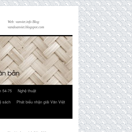
Web: vanviet.info Blog:
vandoanviet.blogspot.com
 54-75
Nghệ thuật
ệ sách
Phát biểu nhận giải Văn Việt