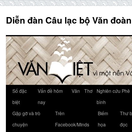
Skip
to
Diễn đàn Câu lạc bộ Văn đoàn
content
Số đặc
Vấn đề hôm
Văn
Thơ
Nghiên cứu Phê
biệt
nay
bình
Gặp gỡ và trò
Trên
Biếm
Thư 
chuyện
Facebook/Minds
họa
đọc