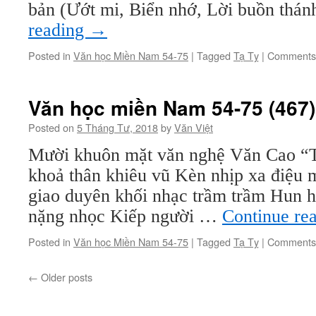
bản (Ướt mi, Biển nhớ, Lời buồn thá
reading
→
Posted in
Văn học Miền Nam 54-75
|
Tagged
Tạ Tỵ
|
Comments 
Văn học miền Nam 54-75 (467):
Posted on
5 Tháng Tư, 2018
by
Văn Việt
Mười khuôn mặt văn nghệ Văn Cao “T
khoả thân khiêu vũ Kèn nhịp xa điệu
giao duyên khối nhạc trầm trầm Hun h
nặng nhọc Kiếp người …
Continue re
Posted in
Văn học Miền Nam 54-75
|
Tagged
Tạ Tỵ
|
Comments 
←
Older posts