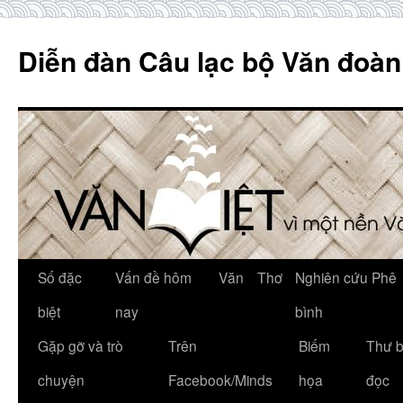
Skip
to
Diễn đàn Câu lạc bộ Văn đoàn
content
Số đặc
Vấn đề hôm
Văn
Thơ
Nghiên cứu Phê
biệt
nay
bình
Gặp gỡ và trò
Trên
Biếm
Thư 
chuyện
Facebook/Minds
họa
đọc