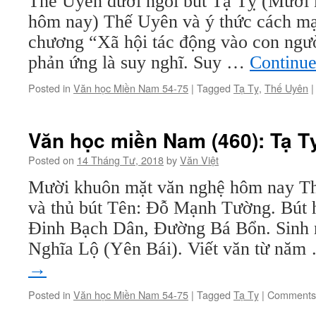
Thế Uyên dưới ngòi bút Tạ Tỵ (Mười
hôm nay) Thế Uyên và ý thức cách mạ
chương “Xã hội tác động vào con ngư
phản ứng là suy nghĩ. Suy …
Continue
Posted in
Văn học Miền Nam 54-75
|
Tagged
Tạ Tỵ
,
Thế Uyên
|
Văn học miền Nam (460): Tạ Tỵ
Posted on
14 Tháng Tư, 2018
by
Văn Việt
Mười khuôn mặt văn nghệ hôm nay T
và thủ bút Tên: Đỗ Mạnh Tường. Bút 
Đinh Bạch Dân, Đường Bá Bổn. Sinh n
Nghĩa Lộ (Yên Bái). Viết văn từ nă
→
Posted in
Văn học Miền Nam 54-75
|
Tagged
Tạ Tỵ
|
Comments 