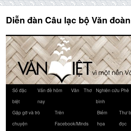
Skip
to
Diễn đàn Câu lạc bộ Văn đoàn
content
Số đặc
Vấn đề hôm
Văn
Thơ
Nghiên cứu Phê
biệt
nay
bình
Gặp gỡ và trò
Trên
Biếm
Thư 
chuyện
Facebook/Minds
họa
đọc