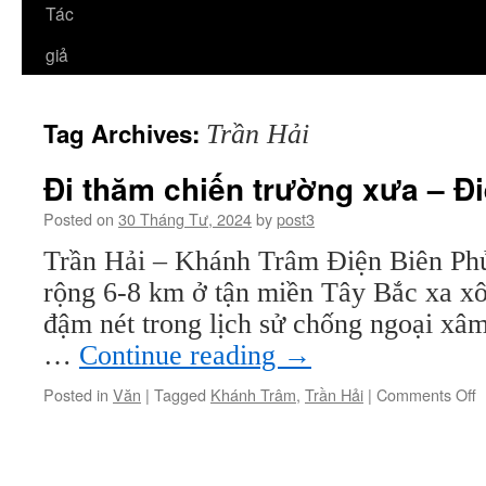
Tác
giả
Tag Archives:
Trần Hải
Đi thăm chiến trường xưa – Đ
Posted on
30 Tháng Tư, 2024
by
post3
Trần Hải – Khánh Trâm Điện Biên Phủ
rộng 6-8 km ở tận miền Tây Bắc xa xô
đậm nét trong lịch sử chống ngoại xâm
…
Continue reading
→
o
Posted in
Văn
|
Tagged
Khánh Trâm
,
Trần Hải
|
Comments Off
Đ
t
c
t