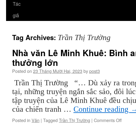
Tác
giả
Tag Archives:
Trần Thị Trường
Nhà văn Lê Minh Khuê: Bình an
thưởng lớn
Posted on
23 Tháng Mười Hai, 2023
by
post3
Trần Thị Trường “… Dù xảy ra trong
tại, những truyện ngắn sắc sảo, đôi lú
tập truyện của Lê Minh Khuê đều chị
của chiến tranh …
Continue reading
on
Posted in
Văn
|
Tagged
Trần Thị Trường
|
Comments Off
Nhà
văn