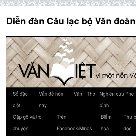
Skip
to
Diễn đàn Câu lạc bộ Văn đoàn
content
Số đặc
Vấn đề hôm
Văn
Thơ
Nghiên cứu Phê
biệt
nay
bình
Gặp gỡ và trò
Trên
Biếm
Thư 
chuyện
Facebook/Minds
họa
đọc