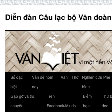
Skip
to
Diễn đàn Câu lạc bộ Văn đoàn
content
Số đặc
Vấn đề hôm
Văn
Thơ
Nghiên cứu Phê
biệt
nay
bình
Gặp gỡ và trò
Trên
Biếm
Thư 
chuyện
Facebook/Minds
họa
đọc