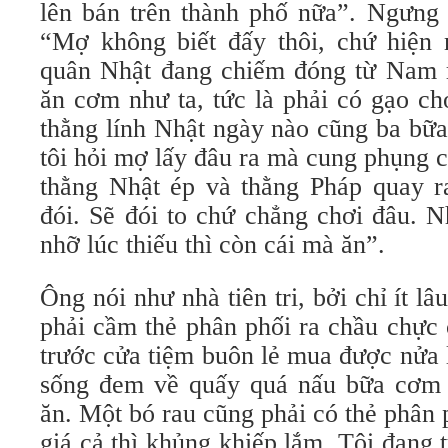
lên bán trên thành phố nữa”. Ngưng m
“Mợ không biết đấy thôi, chứ hiện 
quân Nhật đang chiếm đóng từ Nam 
ăn cơm như ta, tức là phải có gạo ch
thằng lính Nhật ngày nào cũng ba bữa
tôi hỏi mợ lấy đâu ra mà cung phụng 
thằng Nhật ép và thằng Pháp quay ra
đói. Sẽ đói to chứ chẳng chơi đâu. N
nhỡ lúc thiếu thì còn cái mà ăn”.
Ông nói như nhà tiên tri, bởi chỉ ít l
phải cầm thẻ phân phối ra chầu chực 
trước cửa tiệm buôn lẻ mua được nửa 
sống đem về quấy quá nấu bữa cơm 
ăn. Một bó rau cũng phải có thẻ phân
giá cả thì khủng khiếp lắm. Tôi đang 