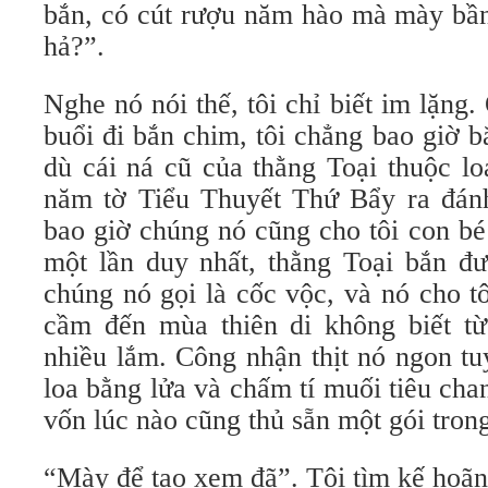
bắn, có cút rượu năm hào mà mày bần
hả?”.
Nghe nó nói thế, tôi chỉ biết im lặng.
buổi đi bắn chim, tôi chẳng bao giờ 
dù cái ná cũ của thằng Toại thuộc lo
năm tờ Tiểu Thuyết Thứ Bẩy ra đánh
bao giờ chúng nó cũng cho tôi con bé í
một lần duy nhất, thằng Toại bắn 
chúng nó gọi là cốc vộc, và nó cho t
cầm đến mùa thiên di không biết t
nhiều lắm. Công nhận thịt nó ngon tu
loa bằng lửa và chấm tí muối tiêu ch
vốn lúc nào cũng thủ sẵn một gói trong
“Mày để tao xem đã”. Tôi tìm kế hoãn