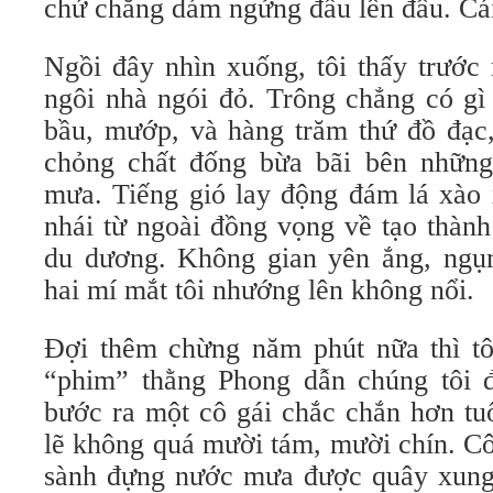
chứ chẳng dám ngửng đầu lên đâu. Cái
Ngồi đây nhìn xuống, tôi thấy trước
ngôi nhà ngói đỏ. Trông chẳng có gì
bầu, mướp, và hàng trăm thứ đồ đạc,
chỏng chất đống bừa bãi bên những
mưa. Tiếng gió lay động đám lá xào 
nhái từ ngoài đồng vọng về tạo thàn
du dương. Không gian yên ắng, ngụ
hai mí mắt tôi nhướng lên không nổi.
Đợi thêm chừng năm phút nữa thì tô
“phim” thằng Phong dẫn chúng tôi 
bước ra một cô gái chắc chắn hơn tu
lẽ không quá mười tám, mười chín. Cô 
sành đựng nước mưa được quây xung