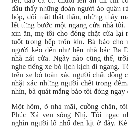
rết, đào cả củ chuối lên ăn thì chỉ c
đầu thấy những đoàn người áo quần r
hóp, đôi mắt thất thần, những thây ma
lết từng bước một ngang cửa nhà tôi.
xin ăn, mẹ tôi cho đóng chặt cửa lại 
tuốt trong bếp trốn kín. Bà bảo cho
người kéo đến như bên nhà bác Ba Đị
nhà nát cửa. Ngày nào cũng thế, trờ
nghe tiếng xe bò lịch kịch đi ngang. T
trên xe bò toàn xác người chất đống 
nhặt xác những người chết trong đêm.
nhìn, bà quát mắng bảo tôi đóng ngay c
Một hôm, ở nhà mãi, cuồng chân, tôi 
Phúc Xá ven sông Nhị. Tôi ngạc nh
nghìn người lố nhố đen kịt ở đấy. Kẻ