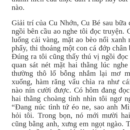
nào.
Giải trí của Cu Nhớn, Cu Bé sau bữa 
ngồi bên cầu ao nghe tôi đọc truyện. 
luống cải vàng, mặt ao bèo nổi xanh
phẩy, thi thoảng một con cá đớp chân 
Đúng ra tôi cũng thấy thú vị ngồi đọc
quan sát nét mặt hai thằng lúc nghe
thường thô lố bỗng nhắm lại mơ 
xuống, hàm răng vẩu chìa ra như cái
nào nín cười được. Có hôm đang đọc 
hai thằng choàng tỉnh nhìn tôi ngơ n
“Đang núc tình tứ éo ne, sao anh Mi
hỏi tôi. Trong bọn, nó mới mười hai
cũng bằng anh, xưng em ngọt ngào. Tô