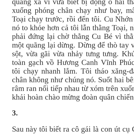
quãng xa vì vừa biết bị động ổ hai t
xuống phóng chân chạy như bay, mất
Toại chạy trước, rồi đến tôi. Cu Nhớn
nó to khỏe hơn cả tôi lẫn thằng Toại,
phải đứng lại chờ thằng Cu Bé vì th
một quãng lại dừng. Dừng để thò tay 
sột, vừa gãi vừa nhảy tưng tưng. Kh
toàn gạch vồ Hương Canh Vĩnh Phúc
tôi chạy nhanh lắm. Tôi tháo xăng-đ
chân không như chúng nó. Suốt hai bê
râm ran nối tiếp nhau từ xóm trên xu
khải hoàn chào mừng đoàn quân chiến 
3.
Sau này tôi biết ra cô gái là con út c