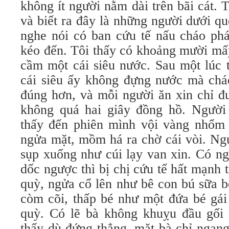
không ít người nằm dài trên bãi cát. 
và biết ra đây là những người dưới q
nghe nói có ban cứu tế nấu cháo phá
kéo đến. Tôi thấy có khoảng mười mấy
cầm một cái siêu nước. Sau một lúc 
cái siêu ấy không đựng nước mà cháo
đúng hơn, và mỗi người ăn xin chỉ đ
không quá hai giây đồng hồ. Người
thấy đến phiên mình vội vàng nhổm d
ngửa mặt, mồm há ra chờ cái vòi. Ng
sụp xuống như cúi lạy van xin. Có ng
dốc ngược thì bị chị cứu tế hất mạnh t
quỳ, ngửa cổ lên như bê con bú sữa 
còm cõi, thấp bé như một đứa bé gái
quỳ. Có lẽ bà không khuỵu đầu gối 
thấy dù đứng thẳng, mặt bà chỉ ngang