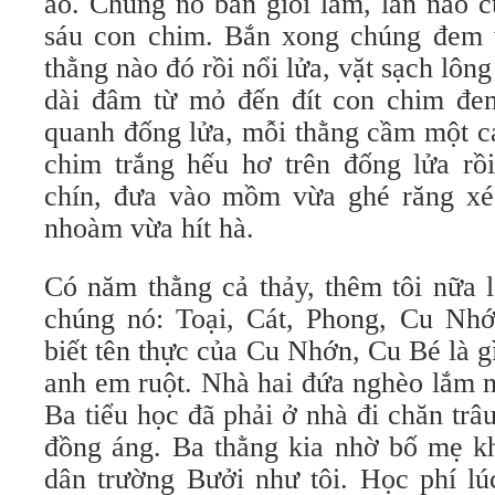
áo. Chúng nó bắn giỏi lắm, lần nào 
sáu con chim. Bắn xong chúng đem 
thằng nào đó rồi nổi lửa, vặt sạch lôn
dài đâm từ mỏ đến đít con chim đe
quanh đống lửa, mỗi thằng cầm một cá
chim trắng hếu hơ trên đống lửa rồi
chín, đưa vào mồm vừa ghé răng xé
nhoàm vừa hít hà.
Có năm thằng cả thảy, thêm tôi nữa l
chúng nó: Toại, Cát, Phong, Cu Nh
biết tên thực của Cu Nhớn, Cu Bé là gì
anh em ruột. Nhà hai đứa nghèo lắm 
Ba tiểu học đã phải ở nhà đi chăn trâ
đồng áng. Ba thằng kia nhờ bố mẹ kh
dân trường Bưởi như tôi. Học phí lú