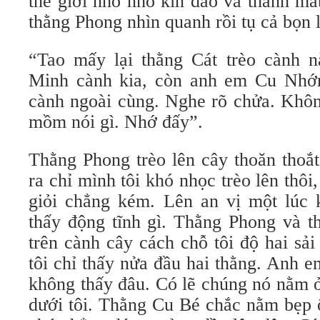
thế giới nho nhỏ kín đáo và thanh má
thằng Phong nhìn quanh rồi tụ cả bọn 
“Tao mấy lại thằng Cát trèo cành nà
Minh cành kia, còn anh em Cu Nhớn
cành ngoài cùng. Nghe rõ chửa. Khô
mồm nói gì. Nhớ đấy”.
Thằng Phong trèo lên cây thoăn thoắ
ra chỉ mình tôi khó nhọc trèo lên thôi
giỏi chẳng kém. Lên an vị một lúc k
thấy động tĩnh gì. Thằng Phong và t
trên cành cây cách chỗ tôi độ hai sải
tôi chỉ thấy nửa đầu hai thằng. Anh 
không thấy đâu. Có lẽ chúng nó nằm 
dưới tôi. Thằng Cu Bé chắc nằm bẹp 