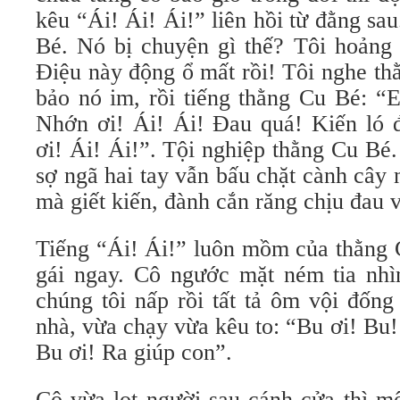
kêu “Ái! Ái! Ái!” liên hồi từ đằng sau
Bé. Nó bị chuyện gì thế? Tôi hoảng 
Điệu này động ổ mất rồi! Tôi nghe t
bảo nó im, rồi tiếng thằng Cu Bé: “E
Nhớn ơi! Ái! Ái! Đau quá! Kiến ló 
ơi! Ái! Ái!”. Tội nghiệp thằng Cu Bé
sợ ngã hai tay vẫn bấu chặt cành cây
mà giết kiến, đành cắn răng chịu đau v
Tiếng “Ái! Ái!” luôn mồm của thằng 
gái ngay. Cô ngước mặt ném tia nhìn
chúng tôi nấp rồi tất tả ôm vội đốn
nhà, vừa chạy vừa kêu to: “Bu ơi! Bu
Bu ơi! Ra giúp con”.
Cô vừa lọt người sau cánh cửa thì m