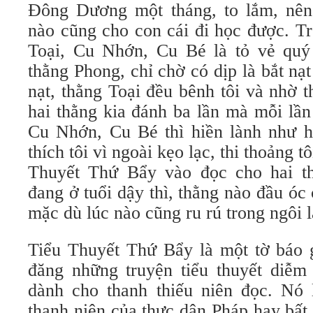
Đông Dương một tháng, to lắm, nên
nào cũng cho con cái đi học được. T
Toại, Cu Nhớn, Cu Bé là tỏ vẻ quý
thằng Phong, chỉ chờ có dịp là bắt nạt 
nạt, thằng Toại đều bênh tôi và nhờ th
hai thằng kia đánh ba lần mà mỗi lầ
Cu Nhớn, Cu Bé thì hiền lành như ha
thích tôi vì ngoài kẹo lạc, thi thoảng 
Thuyết Thứ Bẩy vào đọc cho hai t
đang ở tuổi dậy thì, thằng nào đầu ó
mặc dù lúc nào cũng ru rú trong ngôi 
Tiểu Thuyết Thứ Bẩy là một tờ báo 
đăng những truyện tiểu thuyết diễm
dành cho thanh thiếu niên đọc. Nó 
thanh niên của thực dân Pháp hay bất