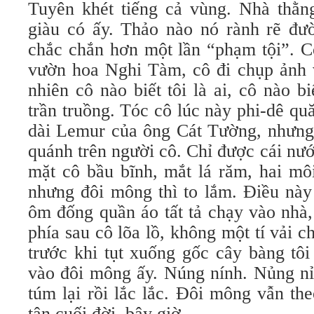
Tuyên khét tiếng cả vùng. Nhà thằ
giàu có ấy. Thảo nào nó rành rẽ đư
chắc chắn hơn một lần “phạm tội”. Có
vườn hoa Nghi Tàm, cô đi chụp ảnh v
nhiên cô nào biết tôi là ai, cô nào bi
trần truồng. Tóc cô lúc này phi-dê quă
dài Lemur của ông Cát Tường, nhưng
quánh trên người cô. Chỉ được cái nư
mặt cô bầu bĩnh, mắt lá răm, hai môi
nhưng đôi mông thì to lắm. Điều này 
ôm đống quần áo tất tả chạy vào nhà
phía sau cô lõa lồ, không một tí vải c
trước khi tụt xuống gốc cây bàng tôi
vào đôi mông ấy. Núng nính. Nủng nỉn
túm lại rồi lắc lắc. Đôi mông vẫn th
tận cuối đời, bây giờ.