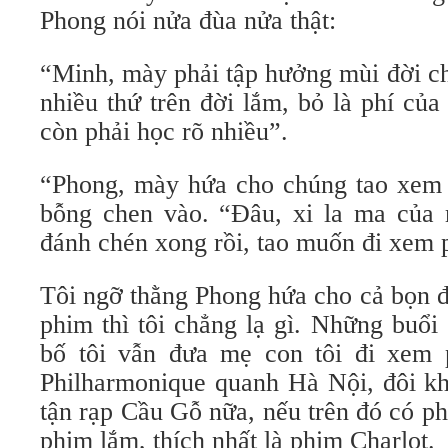
Phong nói nửa đùa nửa thật:
“Minh, mày phải tập hưởng mùi đời ch
nhiều thứ trên đời lắm, bỏ là phí củ
còn phải học rõ nhiều”.
“Phong, mày hứa cho chúng tao xem 
bỗng chen vào. “Đâu, xi la ma của
đánh chén xong rồi, tao muốn đi xem
Tôi ngỡ thằng Phong hứa cho cả bọn 
phim thì tôi chẳng lạ gì. Những buổi 
bố tôi vẫn đưa mẹ con tôi đi xem 
Philharmonique quanh Hà Nội, đôi kh
tận rạp Cầu Gỗ nữa, nếu trên đó có p
phim lắm, thích nhất là phim Charlot.