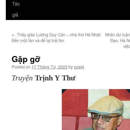
Tác
giả
←
Thầy giáo Lương Duy Cán – nhà thơ Hà Nhật:
Nhân dư luận
Đến một lần và để lại trái tim
Đạo, Hà N
việ
Gặp gỡ
Posted on
17 Tháng Tư, 2023
by
post4
Truyện
Trịnh Y Thư