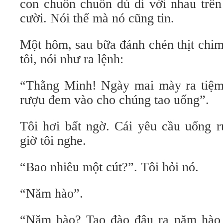
con chuồn chuồn dú dí với nhau trên
cười. Nói thế mà nó cũng tin.
Một hôm, sau bữa đánh chén thịt chim
tôi, nói như ra lệnh:
“Thằng Minh! Ngày mai mày ra tiệm
rượu đem vào cho chúng tao uống”.
Tôi hơi bất ngờ. Cái yêu cầu uống r
giờ tôi nghe.
“Bao nhiêu một cút?”. Tôi hỏi nó.
“Năm hào”.
“Năm hào? Tao đào đâu ra năm hào