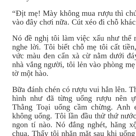
“Địt mẹ! Mày không mua rượu thì ch
vào đây chơi nữa. Cút xéo đi chỗ khác
Nó đề nghị tôi làm việc xấu như thế 
nghe lời. Tôi biết chỗ mẹ tôi cất tiền
vức màu đen cẩn xà cừ nằm dưới đá
nhà vắng người, tôi lẻn vào phòng mẹ
tờ một hào.
Bữa đánh chén có rượu vui hẳn lên. T
hình như đã từng uống rượu nên ự
Thằng Toại uống cầm chừng. Anh
không uống. Tôi lần đầu thử thứ nước
ngon tí nào. Nó đắng nghét, hăng x
chua. Thấy tôi nhăn mặt sau khi uốn