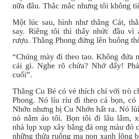
nữa đâu. Thắc mắc nhưng tôi không tiệ
Một lúc sau, hình như thằng Cát, th
say. Riêng tôi thì thấy nhức đầu v
rượu. Thằng Phong đứng lên buông th
“Chúng mày đi theo tao. Không đứa
cái gì. Nghe rõ chửa? Nhớ đấy! Phả
cuối”.
Thằng Cu Bé có vẻ thích chí với trò 
Phong. Nó líu ríu đi theo cả bọn, có
Nhớn nhưng bị Cu Nhớn hất ra. Nó lùi l
nó nắm áo tôi. Bọn tôi đi lâu lắm, 
nhà lụp xụp xây bằng đá ong màu đỏ 
những thửa ruộng mạ non xanh lõng 