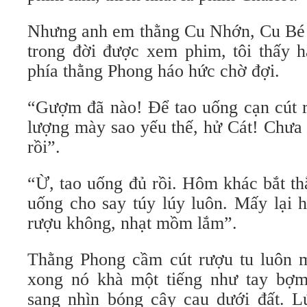
Nhưng anh em thằng Cu Nhớn, Cu Bé t
trong đời được xem phim, tôi thấy h
phía thằng Phong háo hức chờ đợi.
“Gượm đã nào! Để tao uống cạn cút 
lượng mày sao yếu thế, hử Cát! Chưa 
rồi”.
“Ừ, tao uống đủ rồi. Hôm khác bắt t
uống cho say túy lúy luôn. Mấy lại h
rượu không, nhạt mồm lắm”.
Thằng Phong cầm cút rượu tu luôn m
xong nó khà một tiếng như tay bợm
sang nhìn bóng cây cau dưới đất. L