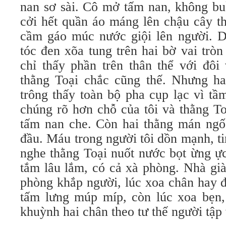
nan sơ sài. Cô mở tấm nan, không bu
cởi hết quần áo máng lên chậu cây t
cầm gáo múc nước giội lên người. D
tóc đen xõa tung trên hai bờ vai tròn
chỉ thấy phần trên thân thể với đôi
thằng Toại chắc cũng thế. Nhưng hai
trông thấy toàn bộ pha cụp lạc vì tầ
chúng rõ hơn chỗ của tôi và thằng To
tấm nan che. Còn hai thằng mán ngố 
đầu. Máu trong người tôi dồn mạnh, ti
nghe thằng Toại nuốt nước bọt ừng ực
tắm lâu lắm, có cả xà phòng. Nhà gi
phòng khắp người, lúc xoa chân hay đ
tấm lưng múp míp, còn lúc xoa bẹn,
khuỳnh hai chân theo tư thế người tập