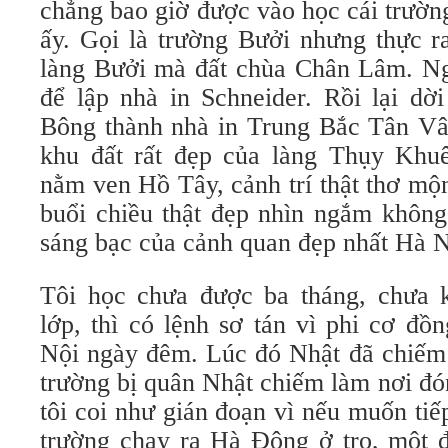
chẳng bao giờ được vào học cái trườn
ấy. Gọi là trường Bưởi nhưng thực r
làng Bưởi mà đất chùa Chân Lâm. Ng
để lập nhà in Schneider. Rồi lại dờ
Bông thành nhà in Trung Bắc Tân Vâ
khu đất rất đẹp của làng Thụy Khu
nằm ven Hồ Tây, cảnh trí thật thơ mộ
buổi chiều thật đẹp nhìn ngắm không
sáng bạc của cảnh quan đẹp nhất Hà N
Tôi học chưa được ba tháng, chưa 
lớp, thì có lệnh sơ tán vì phi cơ đ
Nội ngày đêm. Lúc đó Nhật đã chiế
trường bị quân Nhật chiếm làm nơi đó
tôi coi như gián đoạn vì nếu muốn tiếp
trường chạy ra Hà Đông ở trọ, một đ