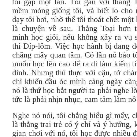
tôi gặp một lần. Tôi gần với thằng T
mềm mỏng giống tôi, và biết lo cho 
dạy tôi bơi, nhờ thế tôi thoát chết mộ
là chuyện về sau. Thằng Toại hơn tô
minh học giỏi, nếu không xảy ra vụ 
thi Đíp-lôm. Việc học hành bị dang 
chẳng mấy quan tâm. Có lần nó bảo tô
muốn học lên cao để ra đi làm kiếm t
đình. Nhưng thú thực với cậu, tớ chá
chỉ khiến đầu óc mình càng ngày càng
nó là thứ học bắt người ta phải nghe lờ
tức là phải nhịn nhục, cam tâm làm nô 
Nghe nó nói, tôi chẳng hiểu gì mấy, 
là thằng trai trẻ có ý chí và ý hướng, 
gian chơi với nó, tôi học được nhiều đ