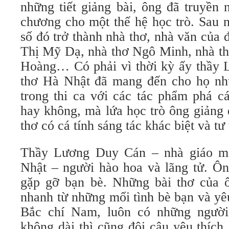
những tiết giảng bài, ông đã truyền 
chương cho một thế hệ học trò. Sau n
số đó trở thành nhà thơ, nhà văn của
Thị Mỹ Dạ, nhà thơ Ngô Minh, nhà th
Hoàng… Có phải vì thời kỳ ấy thầy
thơ Hà Nhật đã mang đến cho họ nh
trong thi ca với các tác phẩm phá c
hay không, mà lứa học trò ông giảng 
thơ có cá tính sáng tác khác biệt và tư
Thầy Lương Duy Cán – nhà giáo m
Nhật – người hào hoa và lãng tử. Ông
gặp gỡ bạn bè. Những bài thơ của ô
nhanh từ những mối tình bè bạn và yê
Bắc chí Nam, luôn có những người
không dài thì cũng đôi câu yêu thích