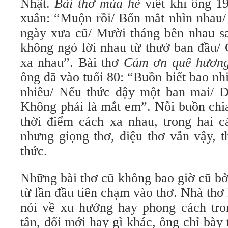
Nhật.
Bài thơ mùa hè
viết khi ông 19
xuân: “Muộn rồi/ Bốn mắt nhìn nhau/
ngày xưa cũ/ Mười tháng bên nhau sa
không ngỏ lời nhau từ thưở ban đầu/ 
xa nhau”. Bài thơ
Cảm ơn quê hươn
ông đã vào tuổi 80: “Buồn biết bao nh
nhiêu/ Nếu thức dậy một ban mai/ Đ
Không phải là mắt em”. Nỗi buồn chia
thời điểm cách xa nhau, trong hai 
nhưng giọng thơ, điệu thơ vẫn vậy, t
thức.
Những bài thơ cũ không bao giờ cũ b
từ lần đầu tiên chạm vào thơ. Nhà th
nói về xu hướng hay phong cách tron
tân, đổi mới hay gì khác, ông chỉ bày 