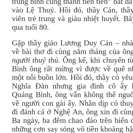
trung bình cũng thành tiên tiến” bắt đ
vào Lệ Thuỷ. Hồi đó, thầy Cán, thầy
viên trẻ trung và giàu nhiệt huyết. B
qua tuổi 80.
Gặp thầy giáo Lương Duy Cán – nhà 
về bài thơ đi cùng năm tháng của ô
người thuỷ thủ
. Ông kể, khi chuyển 
Bình ông rất mừng vì được về quê 
một nỗi buồn lớn. Hồi đó, thầy có yê
Nghĩa Đàn nhưng gia đình cô ấy 
Quảng Bình, ông vẫn không thể nguô
về người con gái ấy. Nhân dịp có th
đi đánh cá ở Nghệ An, ông xin đi cùn
Ba ngày, ba đêm chao đảo trên biển 
những cơn say sóng vô tiền khoáng h