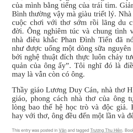
của mình bằng tiếng của trái tim. Gi
Bình thường vậy mà giàu triết lý. Nh
cuộc chơi với thơ sớm rồi lãng du c
đời. Ông nghiêm túc và chung tình v
nhà điêu khắc Phan Đình Tiến đã n
như được uống một dòng sữa nguyên c
bởi nghệ thuật đích thực luôn chảy t
quản của ông ấy”. Tôi nghĩ đó là đi
may là vẫn còn có ông.
Thầy giáo Lương Duy Cán, nhà thơ Hà
giáo, phong cách nhà thơ của ông tự
lòng bao thế hệ học trò và độc giả.
hay với thơ, ông đều đến một lần và để l
This entry was posted in
Văn
and tagged
Trương Thu Hiền
. Bo