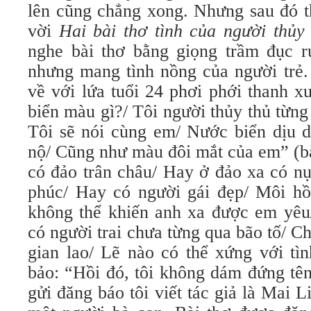
lên cũng chẳng xong. Nhưng sau đó th
vời
Hai bài thơ tình của người thủy
nghe bài thơ bằng giọng trầm đục r
nhưng mang tình nồng của người trẻ.
về với lứa tuổi 24 phơi phới thanh x
biển màu gì?/ Tôi người thủy thủ từn
Tôi sẽ nói cùng em/ Nước biển dịu d
nộ/ Cũng như màu đôi mắt của em” (bà
có đảo trân châu/ Hay ở đảo xa có nụ
phúc/ Hay có người gái đẹp/ Môi h
không thể khiến anh xa được em yê
có người trai chưa từng qua bão tố/ C
gian lao/ Lẽ nào có thể xứng với tì
bảo: “Hồi đó, tôi không dám đứng tên
gửi đăng báo tôi viết tác giả là Mai L