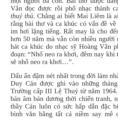
một người bà con. Bài thơ được đăn
Vân đọc được rồi phổ nhạc thành 
thuỷ thủ
. Chẳng ai biết Mai Liêm là a
rằng bài thơ và ca khúc có vấn đề về
im hơi lặng tiếng. Rất may là cho đ
hơn 50 năm mà vẫn còn nhiều người n
hát ca khúc do nhạc sỹ Hoàng Vân p
đoạn: “Nhổ neo ra khơi, đêm nay khi 
sẽ nhổ neo ra khơi…”.
Dấu ấn đậm nét nhất trong đời làm nh
Duy Cán được ghi vào những thán
Trường cấp III Lệ Thuỷ từ năm 1964.
bán âm bán dương thời chiến tranh, n
thầy Cán luôn có sức hấp dẫn đặc bi
bình văn bằng tất cả niềm say mê 