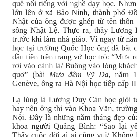
quê nổi tiếng với nghề dạy học. Nhưn
lớn lên ở xã Bảo Ninh, thành phố Đ
Nhật của ông được ghép từ tên thôn
sông Nhật Lệ. Thực ra, thầy Lương
trước khi làm nhà giáo. Vì ngay từ nă
học tại trường Quốc Học ông đã bắt đ
đầu tiên trên trang vở học trò: “Mưa 
rơi vào cành lá/ Buông vào lòng khác
quơ” (bài
Mưa đêm Vỹ Dạ
, năm 1
Genève, ông ra Hà Nội học tiếp cấp II
Lạ lùng là Lương Duy Cán học giỏi t
hay nên ông thi vào Khoa Văn, trườn
Nội. Đây là những năm tháng đẹp của
khoa người Quảng Bình: “Sao lại y
Thấy cuộc đời ai ai cũng vui/ Không 