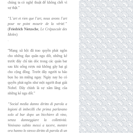
chúng ta có nghệ thuật để không chết vì
sự thật.”
“L’art et rien que l’art, nous avons l’art
pour ne point mourir de la vérité.”
(
Friedrich
Nietzsche
,
Le Crépuscule des
Idoles
)
.
“Mạng xã hội đã trao quyền phát ngôn
cho những đạo quân ngu dốt, những kẻ
trước đây chỉ tán dóc trong các quán bar
sau khi uống rượu mà không gây hại gì
cho cộng đồng. Trước đây người ta bảo
bọn họ im miệng ngay. Ngày nay họ có
quyền phát ngôn như một người đoạt giải
Nobel. Đây chính là sự xâm lăng của
những kẻ ngu dốt.”
“Social media danno diritto di parola a
legioni di imbecilli che prima parlavano
solo al
bar dopo un bicchiere di vino,
senza danneggiare la collettività.
Venivano subito messi a
tacere, mentre
ora hanno lo stesso diritto di parola di un