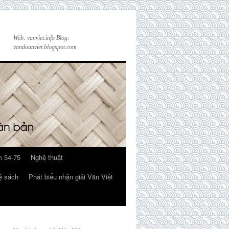
Web: vanviet.info Blog:
vandoanviet.blogspot.com
 54-75
Nghệ thuật
ệ sách
Phát biểu nhận giải Văn Việt