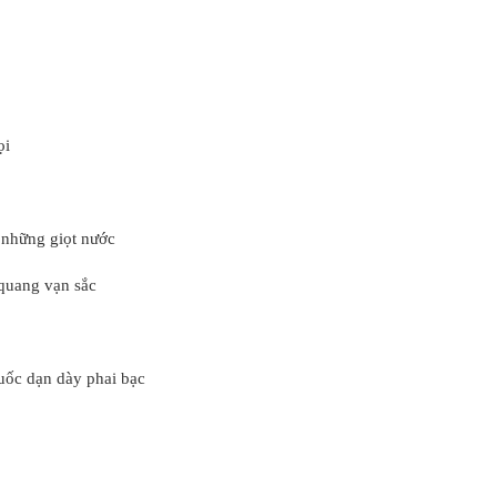
ọi
 những giọt nước
 quang vạn sắc
uốc dạn dày phai bạc