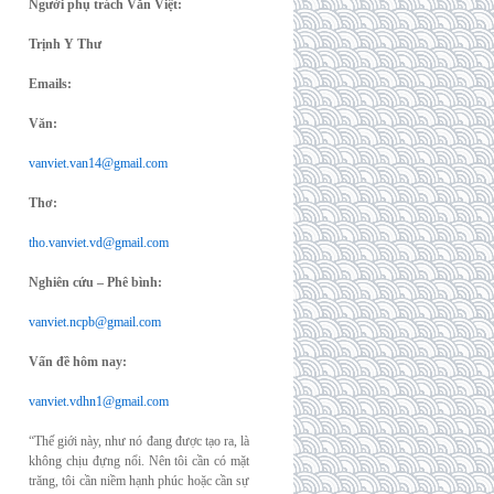
Người phụ trách Văn Việt:
Trịnh Y Thư
Emails:
Văn:
vanviet.van14@gmail.com
Thơ:
tho.vanviet.vd@gmail.com
Nghiên cứu – Phê bình:
vanviet.ncpb@gmail.com
Vấn đề hôm nay:
vanviet.vdhn1@gmail.com
“Thế giới này, như nó đang được tạo ra, là
không chịu đựng nổi. Nên tôi cần có mặt
trăng, tôi cần niềm hạnh phúc hoặc cần sự