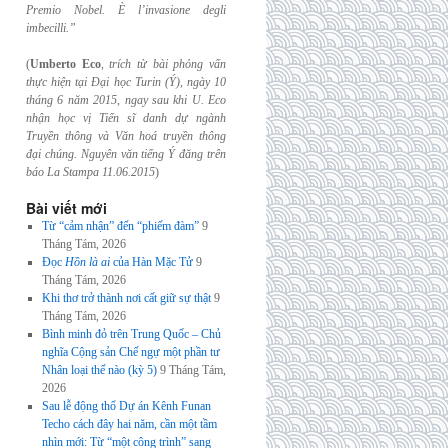
Premio Nobel. È l’invasione
degli
imbecilli.”
(
Umberto Eco
,
trích từ bài phỏng vấn
thực hiện tại Đại học Turin (Ý), ngày 10
tháng 6
năm 2015, ngay sau khi U. Eco
nhận học vị Tiến sĩ danh dự ngành
Truyền thông và
Văn hoá truyền thông
đại chúng. Nguyên văn tiếng Ý đăng trên
báo La Stampa
11.06.2015
)
Bài viết mới
Từ “cảm nhận” đến “phiếm đàm”
9
Tháng Tám, 2026
Đọc
Hồn là ai
của Hàn Mặc Tử
9
Tháng Tám, 2026
Khi thơ trở thành nơi cất giữ sự thật
9
Tháng Tám, 2026
Bình minh đỏ trên Trung Quốc – Chủ
nghĩa Cộng sản Chế ngự một phần tư
Nhân loại thế nào (kỳ 5)
9 Tháng Tám,
2026
Sau lễ động thổ Dự án Kênh Funan
Techo cách đây hai năm, cần một tầm
nhìn mới: Từ “một công trình” sang