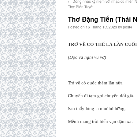
←
Dòng nhạc kỷ niệm với nhạc cũ miền N
Thy: Biển Tuyết
Thơ Đặng Tiến (Thái 
Posted on
16 Tháng Tư, 2023
by
post4
TRỞ VỀ CÓ THỂ LÀ LẦN CUỐ
(Đọc và nghĩ vu vơ)
Trở về cố quốc thêm lần nữa
Chuyến đi tạm gọi chuyến dối già.
Sao thấy lòng ta như hờ hững,
Mênh mang trời biển vạn dặm xa.