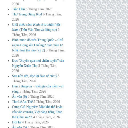
2026
Trần Dần
6 Tháng Tám, 2026
Thơ Trung Dũng Kqđ
6 Tháng Tám,
2026
Giới thiệu sách
Kinh tế tư nhân Việt
Nam
(Trần Văn Thọ và đồng sự)
6
Tháng Tám, 2026
Bình minh đỏ trên Trung Quốc – Chủ
nghĩa Cộng sản Chế ngự một phần tư
Nhân loại thế nào (kỳ 2)
6 Tháng Tám,
2026
Đọc “Xuyên qua mọi chiến tuyến” của
Nguyễn Xuân Thọ
5 Tháng Tám,
2026
Sau nửa đời, đọc lại
Nẻo về của ý
5
Tháng Tám, 2026
Henri Bergson – triết gia của niềm vui
sống
5 Tháng Tám, 2026
Án văn (6)
5 Tháng Tám, 2026
Thơ Lê An Thế
5 Tháng Tám, 2026
Cung Giũ Nguyên: Một khả thể khác
của văn chương Việt bằng tiếng Pháp
thế kỉ hai mươi
4 Tháng Tám, 2026
Hội hè
4 Tháng Tám, 2026
Án văn (5)
4 Tháng Tám, 2026