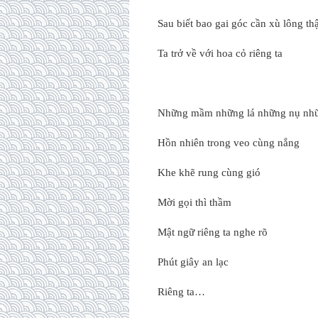
Sau biết bao gai góc cần xù lông th
Ta trở về với hoa cỏ riêng ta
Những mầm những lá những nụ nh
Hồn nhiên trong veo cùng nắng
Khe khẽ rung cùng gió
Mời gọi thì thầm
Mật ngữ riêng ta nghe rõ
Phút giây an lạc
Riêng ta…