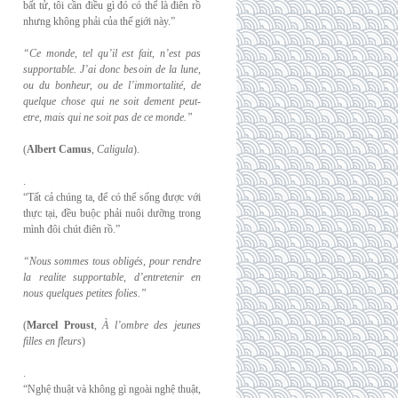
bất tử, tôi cần điều gì đó có thể là điên rồ
nhưng không phải của thế giới này.”
“Ce monde, tel qu’il est fait, n’est pas
supportable. J’ai donc besoin de la lune,
ou du
bonheur, ou de l’immortalité, de
quelque chose qui ne soit dement peut-
etre, mais qui
ne soit pas de ce monde.”
(
Albert Camus
,
Caligula
).
.
“Tất cả chúng ta, để có thể sống được với
thực tại, đều buộc phải nuôi dưỡng trong
mình đôi chút điên rồ.”
“Nous sommes tous obligés, pour rendre
la realite supportable, d’entretenir en
nous
quelques petites folies.”
(
Marcel Proust
,
À l’ombre des jeunes
filles en fleurs
)
.
“Nghệ thuật và không gì ngoài nghệ thuật,