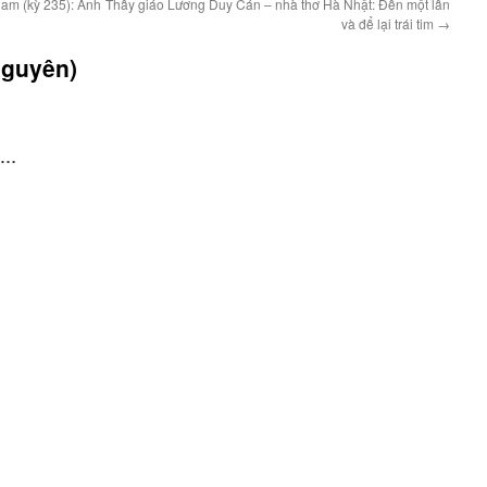
am (kỳ 235): Anh
Thầy giáo Lương Duy Cán – nhà thơ Hà Nhật: Đến một lần
và để lại trái tim
→
Nguyên)
I…