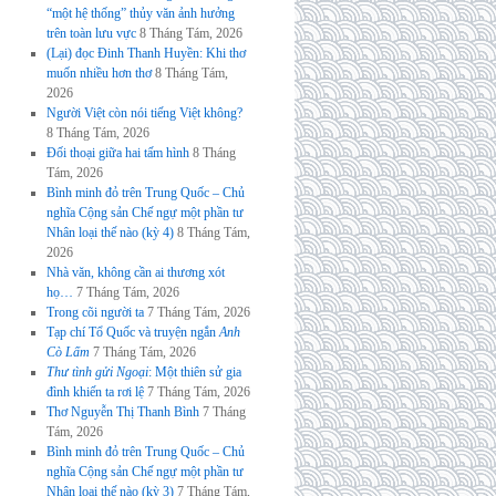
“một hệ thống” thủy văn ảnh hưởng
trên toàn lưu vực
8 Tháng Tám, 2026
(Lại) đọc Đinh Thanh Huyền: Khi thơ
muốn nhiều hơn thơ
8 Tháng Tám,
2026
Người Việt còn nói tiếng Việt không?
8 Tháng Tám, 2026
Đối thoại giữa hai tấm hình
8 Tháng
Tám, 2026
Bình minh đỏ trên Trung Quốc – Chủ
nghĩa Cộng sản Chế ngự một phần tư
Nhân loại thế nào (kỳ 4)
8 Tháng Tám,
2026
Nhà văn, không cần ai thương xót
họ…
7 Tháng Tám, 2026
Trong cõi người ta
7 Tháng Tám, 2026
Tạp chí Tổ Quốc và truyện ngắn
Anh
Cò Lấm
7 Tháng Tám, 2026
Thư tình gửi Ngoại
: Một thiên sử gia
đình khiến ta rơi lệ
7 Tháng Tám, 2026
Thơ Nguyễn Thị Thanh Bình
7 Tháng
Tám, 2026
Bình minh đỏ trên Trung Quốc – Chủ
nghĩa Cộng sản Chế ngự một phần tư
Nhân loại thế nào (kỳ 3)
7 Tháng Tám,