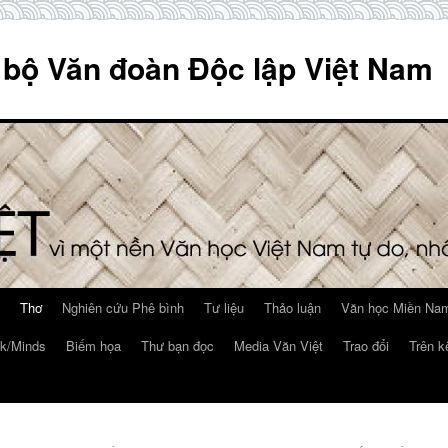
 bộ Văn đoàn Độc lập Việt Nam
Thơ
Nghiên cứu Phê bình
Tư liệu
Thảo luận
Văn học Miền Nam
k/Minds
Biếm họa
Thư bạn đọc
Media Văn Việt
Trao đổi
Trên k