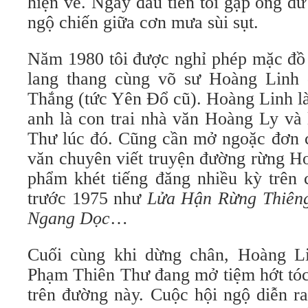
hiện về. Ngày đầu tiên tôi gặp ông d
ngộ chiến giữa cơn mưa sùi sụt.
Năm 1980 tôi được nghỉ phép mặc đồ 
lang thang cùng võ sư Hoàng Linh
Thắng (tức Yên Đổ cũ). Hoàng Linh là
anh là con trai nhà văn Hoàng Ly và
Thư lúc đó. Cũng cần mở ngoặc đơn c
văn chuyên viết truyện đường rừng H
phẩm khét tiếng đăng nhiều kỳ trên 
trước 1975 như
Lửa Hận Rừng Thiên
Ngang Dọc
…
Cuối cùng khi dừng chân, Hoàng Lin
Phạm Thiên Thư đang mở tiệm hớt tóc
trên đường này. Cuộc hội ngộ diễn r