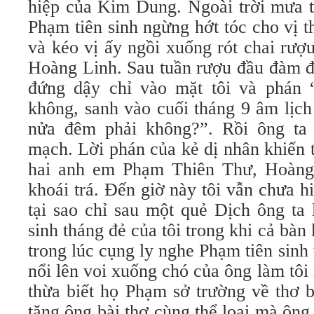
hiệp của Kim Dung. Ngoài trời mưa t
Phạm tiên sinh ngừng hớt tóc cho vị 
và kéo vị ấy ngồi xuống rót chai rượ
Hoàng Linh. Sau tuần rượu đầu đàm đạ
đứng dậy chỉ vào mặt tôi và phán 
không, sanh vào cuối tháng 9 âm lịch
nửa đêm phải không?”. Rồi ông ta
mạch. Lời phán của kẻ dị nhân khiến
hai anh em Phạm Thiên Thư, Hoàng 
khoái trá. Đến giờ này tôi vẫn chưa hi
tại sao chỉ sau một quẻ Dịch ông ta 
sinh tháng đẻ của tôi trong khi cả bàn
trong lúc cụng ly nghe Phạm tiên sinh 
nổi lên voi xuống chó của ông làm tôi
thừa biết họ Phạm sở trường về thơ 
tặng ông bài thơ cùng thể loại mà ông 