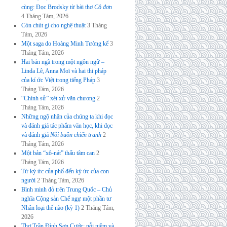
cùng: Đọc Brodsky từ bài thơ
Cô đơn
4 Tháng Tám, 2026
Còn chút gì cho nghệ thuật
3 Tháng
Tám, 2026
Một saga do Hoàng Minh Tường kể
3
Tháng Tám, 2026
Hai bản ngã trong một ngôn ngữ –
Linda Lê, Anna Moï và hai thi pháp
của kí ức Việt trong tiếng Pháp
3
Tháng Tám, 2026
“Chính sử” xét xử văn chương
2
Tháng Tám, 2026
Những ngộ nhận của chúng ta khi đọc
và đánh giá tác phẩm văn học, khi đọc
và đánh giá
Nỗi buồn chiến tranh
2
Tháng Tám, 2026
Một bản “xô-nát” thấu tâm can
2
Tháng Tám, 2026
Từ ký ức của phố đến ký ức của con
người
2 Tháng Tám, 2026
Bình minh đỏ trên Trung Quốc – Chủ
nghĩa Cộng sản Chế ngự một phần tư
Nhân loại thế nào (kỳ 1)
2 Tháng Tám,
2026
Thơ Trần Đình Sơn Cước: nỗi niềm và