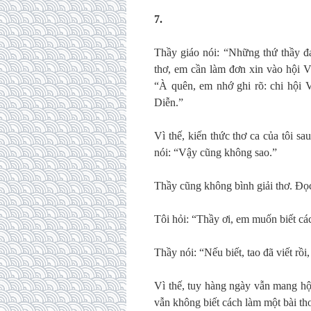
7.
Thầy giáo nói: “Những thứ thầy 
thơ, em cần làm đơn xin vào hội V
“À quên, em nhớ ghi rõ: chi hội 
Diễn.”
Vì thế, kiến thức thơ ca của tôi s
nói: “Vậy cũng không sao.”
Thầy cũng không bình giải thơ. Đọ
Tôi hỏi: “Thầy ơi, em muốn biết các
Thầy nói: “Nếu biết, tao đã viết rồ
Vì thế, tuy hàng ngày vẫn mang hộ
vẫn không biết cách làm một bài th