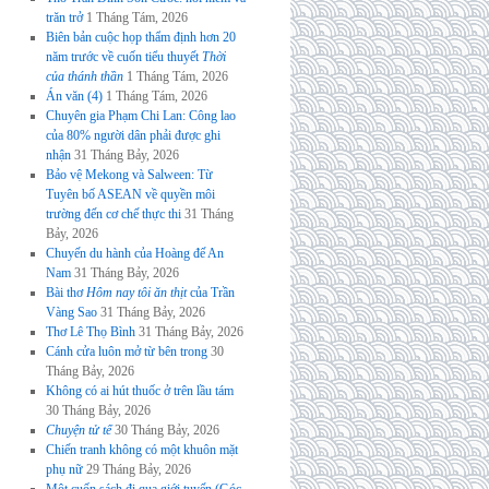
trăn trở
1 Tháng Tám, 2026
Biên bản cuộc họp thẩm định hơn 20
năm trước về cuốn tiểu thuyết
Thời
của thánh thần
1 Tháng Tám, 2026
Án văn (4)
1 Tháng Tám, 2026
Chuyên gia Phạm Chi Lan: Công lao
của 80% người dân phải được ghi
nhận
31 Tháng Bảy, 2026
Bảo vệ Mekong và Salween: Từ
Tuyên bố ASEAN về quyền môi
trường đến cơ chế thực thi
31 Tháng
Bảy, 2026
Chuyến du hành của Hoàng đế An
Nam
31 Tháng Bảy, 2026
Bài thơ
Hôm nay tôi ăn thịt
của Trần
Vàng Sao
31 Tháng Bảy, 2026
Thơ Lê Thọ Bình
31 Tháng Bảy, 2026
Cánh cửa luôn mở từ bên trong
30
Tháng Bảy, 2026
Không có ai hút thuốc ở trên lầu tám
30 Tháng Bảy, 2026
Chuyện tử tế
30 Tháng Bảy, 2026
Chiến tranh không có một khuôn mặt
phụ nữ
29 Tháng Bảy, 2026