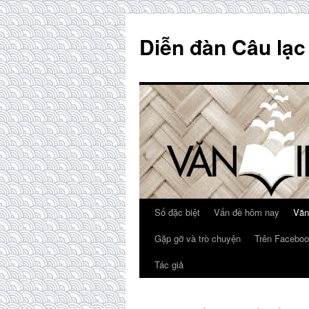
Skip
to
Diễn đàn Câu lạc
content
Số đặc biệt
Vấn đề hôm nay
Văn
Gặp gỡ và trò chuyện
Trên Faceboo
Tác giả