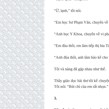
“Ừ, lạnh,” tôi nói.
“Em học Sư Phạm Văn, chuyên về l
“Anh học Y Khoa, chuyên về vi ph
“Em đùa thôi, em làm tiếp thị bia Ti
“Anh đùa thôi, anh làm bảo kê cho c
Tôi và nàng đã gặp nhau như thế.
Thầy giáo đọc bài thơ tôi kể chuy
Tôi nói: “Bút chì của em rất nhọn.”
3.