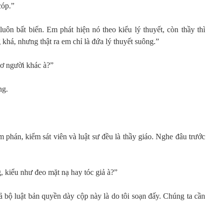
cóp.”
luôn bất biến. Em phát hiện nó theo kiểu lý thuyết, còn thầy thì
khá, nhưng thật ra em chỉ là đứa lý thuyết suông.”
hơ người khác à?”
ng.
 phán, kiểm sát viên và luật sư đều là thầy giáo. Nghe đâu trước
, kiểu như đeo mặt nạ hay tóc giả à?”
 bộ luật bản quyền dày cộp này là do tôi soạn đấy. Chúng ta cần