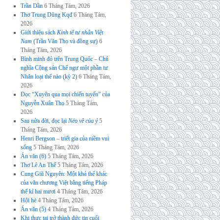
Trần Dần
6 Tháng Tám, 2026
Thơ Trung Dũng Kqđ
6 Tháng Tám,
2026
Giới thiệu sách
Kinh tế tư nhân Việt
Nam
(Trần Văn Thọ và đồng sự)
6
Tháng Tám, 2026
Bình minh đỏ trên Trung Quốc – Chủ
nghĩa Cộng sản Chế ngự một phần tư
Nhân loại thế nào (kỳ 2)
6 Tháng Tám,
2026
Đọc “Xuyên qua mọi chiến tuyến” của
Nguyễn Xuân Thọ
5 Tháng Tám,
2026
Sau nửa đời, đọc lại
Nẻo về của ý
5
Tháng Tám, 2026
Henri Bergson – triết gia của niềm vui
sống
5 Tháng Tám, 2026
Án văn (6)
5 Tháng Tám, 2026
Thơ Lê An Thế
5 Tháng Tám, 2026
Cung Giũ Nguyên: Một khả thể khác
của văn chương Việt bằng tiếng Pháp
thế kỉ hai mươi
4 Tháng Tám, 2026
Hội hè
4 Tháng Tám, 2026
Án văn (5)
4 Tháng Tám, 2026
Khi thực tại trở thành đức tin cuối