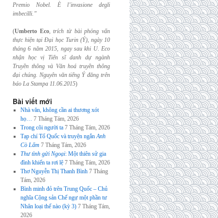
Premio Nobel. È l’invasione
degli
imbecilli.”
(
Umberto Eco
,
trích từ bài phỏng vấn
thực hiện tại Đại học Turin (Ý), ngày 10
tháng 6
năm 2015, ngay sau khi U. Eco
nhận học vị Tiến sĩ danh dự ngành
Truyền thông và
Văn hoá truyền thông
đại chúng. Nguyên văn tiếng Ý đăng trên
báo La Stampa
11.06.2015
)
Bài viết mới
Nhà văn, không cần ai thương xót
họ…
7 Tháng Tám, 2026
Trong cõi người ta
7 Tháng Tám, 2026
Tạp chí Tổ Quốc và truyện ngắn
Anh
Cò Lấm
7 Tháng Tám, 2026
Thư tình gửi Ngoại
: Một thiên sử gia
đình khiến ta rơi lệ
7 Tháng Tám, 2026
Thơ Nguyễn Thị Thanh Bình
7 Tháng
Tám, 2026
Bình minh đỏ trên Trung Quốc – Chủ
nghĩa Cộng sản Chế ngự một phần tư
Nhân loại thế nào (kỳ 3)
7 Tháng Tám,
2026