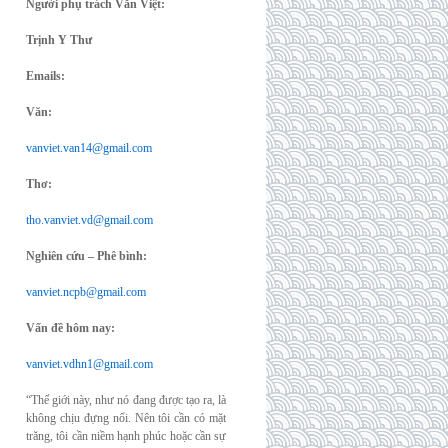
Người phụ trách Văn Việt:
Trịnh Y Thư
Emails:
Văn:
vanviet.van14@gmail.com
Thơ:
tho.vanviet.vd@gmail.com
Nghiên cứu – Phê bình:
vanviet.ncpb@gmail.com
Vấn đề hôm nay:
vanviet.vdhn1@gmail.com
“Thế giới này, như nó đang được tạo ra, là
không chịu đựng nổi. Nên tôi cần có mặt
trăng, tôi cần niềm hạnh phúc hoặc cần sự