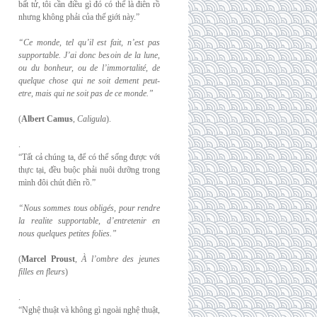
bất tử, tôi cần điều gì đó có thể là điên rồ
nhưng không phải của thế giới này.”
“Ce monde, tel qu’il est fait, n’est pas
supportable. J’ai donc besoin de la lune,
ou du
bonheur, ou de l’immortalité, de
quelque chose qui ne soit dement peut-
etre, mais qui
ne soit pas de ce monde.”
(
Albert Camus
,
Caligula
).
.
“Tất cả chúng ta, để có thể sống được với
thực tại, đều buộc phải nuôi dưỡng trong
mình đôi chút điên rồ.”
“Nous sommes tous obligés, pour rendre
la realite supportable, d’entretenir en
nous
quelques petites folies.”
(
Marcel Proust
,
À l’ombre des jeunes
filles en fleurs
)
.
“Nghệ thuật và không gì ngoài nghệ thuật,