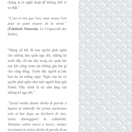
chúng ta có nghệ thuật để không chết vì
sự thật.”
“L’art et rien que l’art, nous avons l’art
pour ne point mourir de la vérité.”
(
Friedrich
Nietzsche
,
Le Crépuscule des
Idoles
)
.
“Mạng xã hội đã trao quyền phát ngôn
cho những đạo quân ngu dốt, những kẻ
trước đây chỉ tán dóc trong các quán bar
sau khi uống rượu mà không gây hại gì
cho cộng đồng. Trước đây người ta bảo
bọn họ im miệng ngay. Ngày nay họ có
quyền phát ngôn như một người đoạt giải
Nobel. Đây chính là sự xâm lăng của
những kẻ ngu dốt.”
“Social media danno diritto di parola a
legioni di imbecilli che prima parlavano
solo al
bar dopo un bicchiere di vino,
senza danneggiare la collettività.
Venivano subito messi a
tacere, mentre
ora hanno lo stesso diritto di parola di un