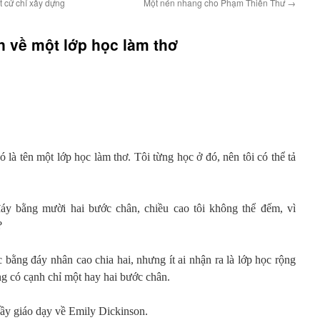
t cử chỉ xây dựng
Một nén nhang cho Phạm Thiên Thư
→
 về một lớp học làm thơ
 là tên một lớp học làm thơ. Tôi từng học ở đó, nên tôi có thể tả
áy bằng mười hai bước chân, chiều cao tôi không thể đếm, vì
?
c bằng đáy nhân cao chia hai, nhưng ít ai nhận ra là lớp học rộng
 có cạnh chỉ một hay hai bước chân.
hầy giáo dạy về Emily Dickinson.