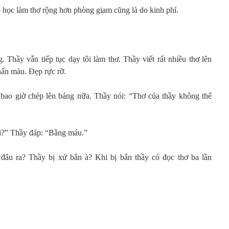
ớp học làm thơ rộng hơn phòng giam cũng là do kinh phí.
. Thầy vẫn tiếp tục dạy tôi làm thơ. Thầy viết rất nhiều thơ lên
hấn màu. Đẹp rực rỡ.
 bao giờ chép lên bảng nữa. Thầy nói: “Thơ của thầy không thể
gì?” Thầy đáp: “Bằng máu.”
đâu ra? Thầy bị xử bắn à? Khi bị bắn thầy có đọc thơ ba lần