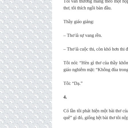
Tôi vẫn thường mang theo một hộp
thơ, tôi thích ngồi bàn đầu.
Thầy giáo giảng:
– Thơ là sự vang rền.
– Thơ là cuộc thi, còn khó hơn thi đ
Tôi nói: “Hèn gì thơ của thầy khôn
giáo nghiêm mặt: “Không đùa trong
Tôi: “Dạ.”
4.
Có lần tôi phát hiện một bài thơ c
quê” gì đó, giống hệt bài thơ tôi nộ