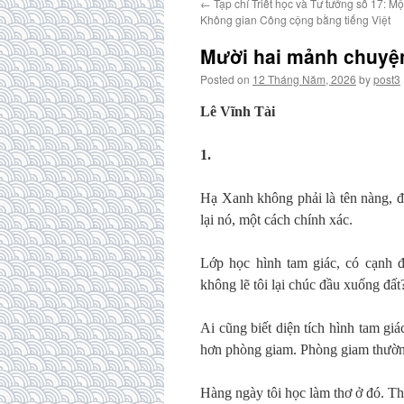
←
Tạp chí Triết học và Tư tưởng số 17: Mộ
Không gian Công cộng bằng tiếng Việt
Mười hai mảnh chuyện
Posted on
12 Tháng Năm, 2026
by
post3
Lê Vĩnh Tài
1.
Hạ Xanh không phải là tên nàng, đó
lại nó, một cách chính xác.
Lớp học hình tam giác, có cạnh đ
không lẽ tôi lại chúc đầu xuống đất
Ai cũng biết diện tích hình tam giá
hơn phòng giam. Phòng giam thường
Hàng ngày tôi học làm thơ ở đó. T