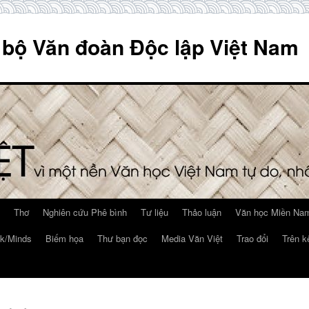
 bộ Văn đoàn Độc lập Việt Nam
Thơ
Nghiên cứu Phê bình
Tư liệu
Thảo luận
Văn học Miền Nam
k/Minds
Biếm họa
Thư bạn đọc
Media Văn Việt
Trao đổi
Trên k