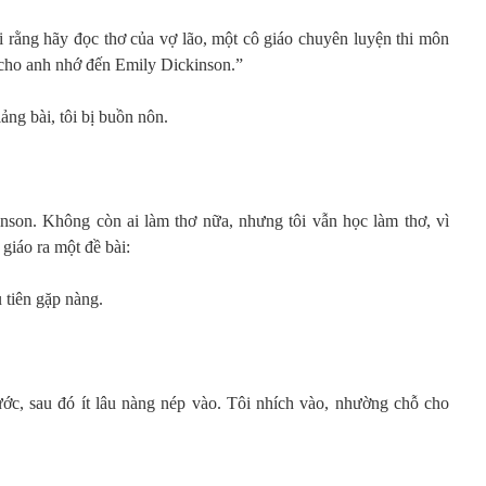
i rằng hãy đọc thơ của vợ lão, một cô giáo chuyên luyện thi môn
 cho anh nhớ đến Emily Dickinson.”
ảng bài, tôi bị buồn nôn.
inson. Không còn ai làm thơ nữa, nhưng tôi vẫn học làm thơ, vì
 giáo ra một đề bài:
 tiên gặp nàng.
ước, sau đó ít lâu nàng nép vào. Tôi nhích vào, nhường chỗ cho