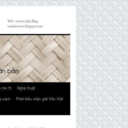
Web: vanviet.info Blog:
vandoanviet.blogspot.com
 54-75
Nghệ thuật
ệ sách
Phát biểu nhận giải Văn Việt