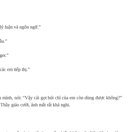
ý luận và ngôn ngữ.”
ẫu.”
ger.”
ác em tiếp thị.”
ện mình, nói: “Vậy cái gọt bút chì của em còn dùng được không?”
 Thầy giáo cười, ánh mắt rất khả nghi.