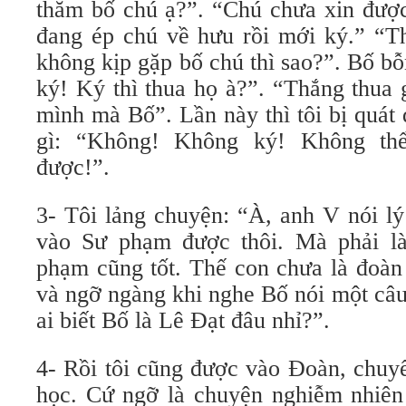
thăm bố chú ạ?”. “Chú chưa xin đượ
đang ép chú về hưu rồi mới ký.” “Th
không kịp gặp bố chú thì sao?”. Bố b
ký! Ký thì thua họ à?”. “Thắng thua 
mình mà Bố”. Lần này thì tôi bị quát
gì: “Không! Không ký! Không thể
được!”.
3- Tôi lảng chuyện: “À, anh V nói lý
vào Sư phạm được thôi. Mà phải là
phạm cũng tốt. Thế con chưa là đoàn 
và ngỡ ngàng khi nghe Bố nói một câu
ai biết Bố là Lê Đạt đâu nhỉ?”.
4- Rồi tôi cũng được vào Đoàn, chuyế
học. Cứ ngỡ là chuyện nghiễm nhiên 