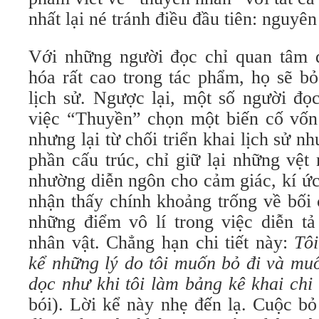
nhất lại né tránh điều đầu tiên: nguyê
Với những người đọc chỉ quan tâm đ
hóa rất cao trong tác phẩm, họ sẽ b
lịch sử. Ngược lại, một số người đọ
việc “Thuyền” chọn một biến cố vốn 
nhưng lại từ chối triển khai lịch sử 
phần cấu trúc, chỉ giữ lại những vệ
nhường diễn ngôn cho cảm giác, kí ức
nhận thấy chính khoảng trống về bối 
những điểm vô lí trong việc diễn tả
nhân vật. Chẳng hạn chi tiết này:
Tôi
kể những lý do tôi muốn bỏ đi và muố
dọc như khi tôi làm bảng kê khai chi 
bói). Lời kể này nhẹ đến lạ. Cuộc b