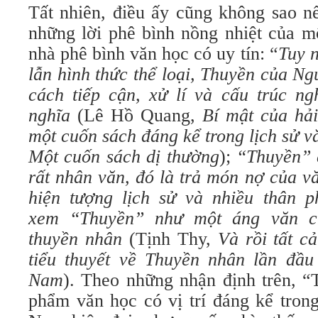
Tất nhiên, điều ấy cũng không sao n
những lời phê bình nồng nhiệt của m
nhà phê bình văn học có uy tín: “
Tuy n
lẫn hình thức thể loại, Thuyền của N
cách tiếp cận, xử lí và cấu trúc ng
nghĩa
(Lê Hồ Quang,
Bí mật của hải
một cuốn sách đáng kể trong lịch sử v
Một cuốn sách dị thường
);
“Thuyền” 
rất nhân văn, đó là trả món nợ của v
hiện tượng lịch sử và nhiều thân 
xem “Thuyền” như một áng văn c
thuyền nhân
(Tịnh Thy,
Và rồi tất c
tiểu thuyết về Thuyền nhân lần đầu 
Nam
). Theo những nhận định trên, “
phẩm văn học có vị trí đáng kể trong