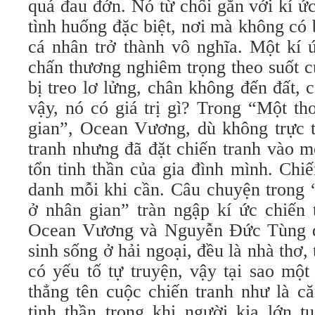
quá đau đớn. Nó từ chối gắn với kí ứ
tình huống đặc biệt, nơi mà không có b
cá nhân trở thành vô nghĩa. Một kí 
chấn thương nghiêm trọng theo suốt 
bị treo lơ lửng, chân không đến đất, 
vậy, nó có giá trị gì? Trong “Một th
gian”, Ocean Vương, dù không trực t
tranh nhưng đã đặt chiến tranh vào 
tổn tinh thần của gia đình mình. Chi
danh mỗi khi cần. Câu chuyện trong 
ở nhân gian” tràn ngập kí ức chiến 
Ocean Vương và Nguyễn Đức Tùng đề
sinh sống ở hải ngoại, đều là nhà thơ,
có yếu tố tự truyện, vậy tại sao một 
thẳng tên cuộc chiến tranh như là c
tinh thần trong khi người kia lớn tu