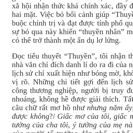
xã hội nhận thức khá chính xác, đầy 
hai mặt. Việc bỏ bối cảnh giúp “Thuy
buộc chính trị và đạt được tính phổ q
sự bỏ qua này khiến “thuyền nhân” mấ
có thể trở thành một ẩn dụ lơ lửng.
Đọc tiểu thuyết “Thuyền”, tôi nhận 
nhà văn chỉ đích danh lí do ra đi của
lịch sử chỉ xuất hiện như bóng mờ, k
vị rõ. Những chi tiết gợi đến lịch sử 
công thương nghiệp, người bị truy đ
nhoáng, không hề được giải thích. Tấ
câu chữ rất mơ hồ như
nhưng năm ấy,
được không
?/
Giấc mơ của tôi, giấc
tưởng của cha tôi, ý tưởng của mẹ n