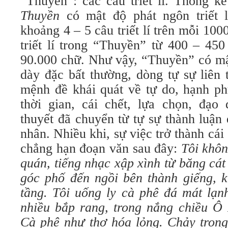
“Thuyền”: các câu triết lí. Thống k
Thuyền
có mật độ phát ngôn triết lí
khoảng 4 – 5 câu triết lí trên mỗi 10
triết lí trong “Thuyền” từ 400 – 45
90.000 chữ. Như vậy, “Thuyền” có mật
dày đặc bất thường, dòng tự sự liên 
mệnh đề khái quát về tự do, hạnh phú
thời gian, cái chết, lựa chọn, đạo
thuyết đã chuyển từ tự sự thành luận
nhân. Nhiều khi, sự việc trở thành cái c
chẳng hạn đoạn văn sau đây:
Tôi khô
quán, tiếng nhạc xập xình từ băng cát 
góc phố đến ngồi bên thành giếng, k
tầng. Tôi uống ly cà phê đá mát lạn
nhiều bắp rang, trong nắng chiều Ô
Cà phê như thơ hóa lỏng. Chảy trong