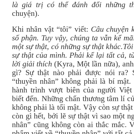
là giá trị có thể đánh đổi những
chuyện).
Khi nhân vật “tôi” viết:
Câu chuyện k
số phận. Tuy vậy, chúng ta vẫn kể mã
một sự thật, có những sự thật khác.Tô
sự thật của mình. Phải kể lại tất cả, t
lời giải thích
(Kyra, Một lần nữa), anh 
gì? Sự thật nào phải được nói ra? 
“thuyền nhân” không phải là bí mật.
hành trình vượt biên của người Việt
biết đến. Những chấn thương tâm lí c
không phải là tối mật. Vậy còn sự th
còn gì hết, bởi lẽ sự thật vì sao một 
nhân” cũng không còn ai thắc mắc. Vậ
phẩm viết về “thuyền nhân” với tất c