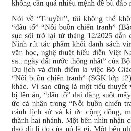
không cần quá nhiều mệnh đề bù đắp 
Nói về “Thuyền”, tôi không thể khô
“đấu tố” “Nỗi buồn chiến tranh” (Bả
sục sôi trở lại từ tháng 12/2025 dẫn
Ninh rút tác phẩm khỏi danh sách vi
văn học, nghệ thuật biểu diễn Việt N
sau ngày đất nước thống nhất” của Bộ
Du lịch và đỉnh điểm là việc Bộ Giá
“Nỗi buồn chiến tranh” (SGK lớp 12)
khác. Vì sao cũng là một tiểu thuyết
bị lên án, “đấu tố” dai dẳng suốt mấ
ức cá nhân trong “Nỗi buồn chiến tr
cảnh lịch sử và kí ức cộng đồng, m
thành hai nhánh. Một bên nhìn nhận c
đạo dù lí do của nó là gì. Một bên nh