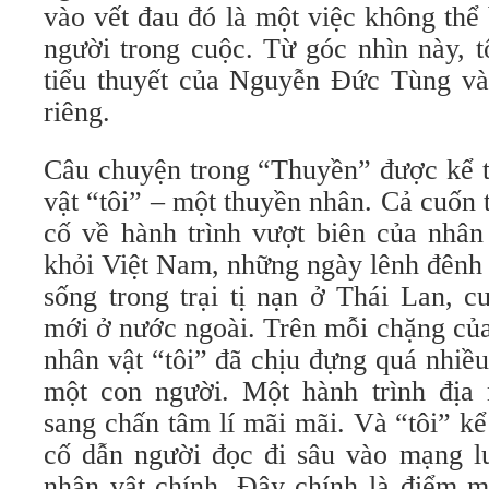
vào vết đau đó là một việc không thể 
người trong cuộc. Từ góc nhìn này, 
tiểu thuyết của Nguyễn Đức Tùng v
riêng.
Câu chuyện trong “Thuyền” được kể t
vật “tôi” – một thuyền nhân. Cả cuốn t
cố về hành trình vượt biên của nhân 
khỏi Việt Nam, những ngày lênh đênh 
sống trong trại tị nạn ở Thái Lan, c
mới ở nước ngoài. Trên mỗi chặng của
nhân vật “tôi” đã chịu đựng quá nhiề
một con người. Một hành trình địa 
sang chấn tâm lí mãi mãi. Và “tôi” k
cố dẫn người đọc đi sâu vào mạng lư
nhân vật chính. Đây chính là điểm