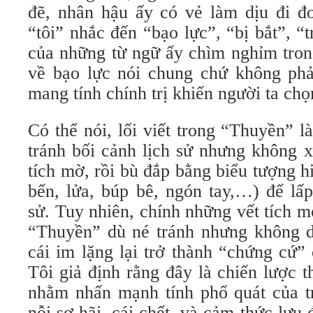
đẽ, nhân hậu ấy có vẻ làm dịu đi đo
“tôi” nhắc đến “bạo lực”, “bị bắt”, “
của những từ ngữ ấy chìm nghỉm trong
về bạo lực nói chung chứ không phải
mang tính chính trị khiến người ta ch
Có thể nói, lối viết trong “Thuyền” 
tránh bối cảnh lịch sử nhưng không x
tích mờ, rồi bù đắp bằng biểu tượng hi
bến, lửa, búp bê, ngón tay,…) để lấp
sử. Tuy nhiên, chính những vết tích m
“Thuyền” dù né tránh nhưng không dứ
cái im lặng lại trở thành “chứng cứ”
Tôi giả định rằng đây là chiến lược
nhằm nhấn mạnh tính phổ quát của tr
nỗi sợ hãi, cái chết, và cảm thức lưu 