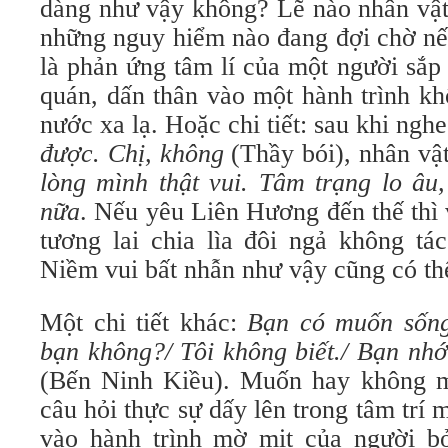
dàng như vậy không? Lẽ nào nhân vật
những nguy hiểm nào đang đợi chờ nế
là phản ứng tâm lí của một người sắp
quán, dấn thân vào một hành trình kh
nước xa lạ. Hoặc chi tiết: sau khi ngh
được. Chị, không
(Thầy bói), nhân vậ
lòng mình thật vui. Tâm trạng lo âu
nữa
. Nếu yêu Liên Hương đến thế thì v
tương lai chia lìa đôi ngả không tá
Niềm vui bất nhẫn như vậy cũng có th
Một chi tiết khác:
Bạn có muốn sống
bạn không?/ Tôi không biết./ Bạn nhớ 
(Bến Ninh Kiều). Muốn hay không m
câu hỏi thực sự dấy lên trong tâm trí 
vào hành trình mờ mịt của người bỏ