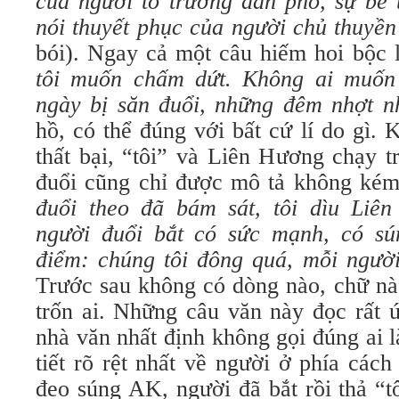
của người tổ trưởng dân phố, sự bế 
nói thuyết phục của người chủ thuyề
bói). Ngay cả một câu hiếm hoi bộc 
tôi muốn chấm dứt. Không ai muốn
ngày bị săn đuổi, những đêm nhợt n
hồ, có thể đúng với bất cứ lí do gì. 
thất bại, “tôi” và Liên Hương chạy t
đuổi cũng chỉ được mô tả không ké
đuổi theo đã bám sát, tôi dìu Liê
người đuổi bắt có sức mạnh, có sú
điểm: chúng tôi đông quá, mỗi ngườ
Trước sau không có dòng nào, chữ nà
trốn ai. Những câu văn này đọc rất 
nhà văn nhất định không gọi đúng ai l
tiết rõ rệt nhất về người ở phía các
đeo súng AK, người đã bắt rồi thả “t