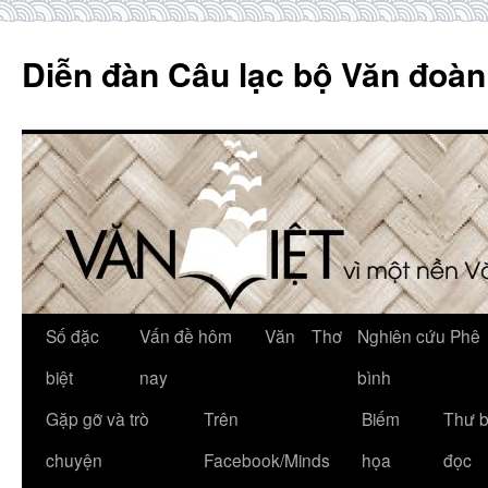
Skip
to
Diễn đàn Câu lạc bộ Văn đoàn
content
Số đặc
Vấn đề hôm
Văn
Thơ
Nghiên cứu Phê
biệt
nay
bình
Gặp gỡ và trò
Trên
Biếm
Thư 
chuyện
Facebook/Minds
họa
đọc