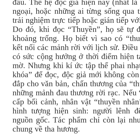
đâu. Thế hệ độc giả hiện nay (nhất l
ngoại, hoặc những ai từng sống qua 
trải nghiệm trực tiếp hoặc gián tiếp v
Do đó, khi đọc “Thuyền”, họ sẽ tự 
khoảng trống. Họ biết vì sao có “th
kết nối các mảnh rời với lịch sử. Điề
có sức cộng hưởng ở thời điểm hiện t
mờ. Nhưng khi kí ức tập thể phai nhạ
khóa” để đọc, độc giả mới không còn 
đắp cho văn bản, chấn thương của “th
những mảnh đau thương rời rạc. Nếu
cấp bối cảnh, nhân vật “thuyền nhân
hình tượng hiện sinh: người lênh đ
nguồn gốc. Tác phẩm chỉ còn lại như
chung về tha hương.