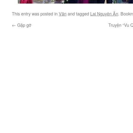
This entry was posted in
Văn
and tagged
Lại Nguyên Ân
. Book
←
Gặp gỡ
Truyện “Vu Q