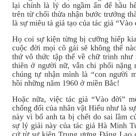
lại chính là lý do ngầm ẩn để hầu h
trên từ chối thừa nhận bước trưởng th
là sự miêu tả giả tạo của tác giả “Vào 
Họ coi sự kiện từng bị cưỡng hiếp ki
cuộc đời mọi cô gái sẽ không thể nà
thứ vô thức tập thể về chữ trinh như 
thiên ở người nữ, vẫn chi phối nặng
chúng tự nhận mình là “con người m
hồi những năm 1960 ở miền Bắc!
Hoặc nữa, việc tác giả “Vào đời” m
chống đối của nhân vật Hiếu như là s
này vì bố anh ta bị chết do sai lầm c
sự lý giải này của tác giả Hà Minh T
cứ từ sự kiện Trung ương Đảng Lao