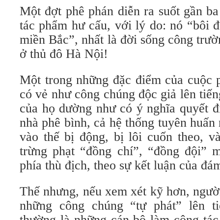
Một đợt phê phán diễn ra suốt gần b
tác phẩm hư cấu, với lý do: nó “bôi 
miền Bắc”, nhất là đời sống công trườ
ở thủ đô Hà Nội!
Một trong những đặc điểm của cuộc p
có vẻ như công chúng độc giả lên tiếng
của họ dường như có ý nghĩa quyết đị
nhà phê bình, cả hệ thống tuyên huấn
vào thế bị động, bị lôi cuốn theo, v
trừng phạt “đồng chí”, “đồng đội” m
phía thù địch, theo sự kết luận của đ
Thế nhưng, nếu xem xét kỹ hơn, người
những công chúng “tự phát” lên ti
thường là những cán bộ làm công tác