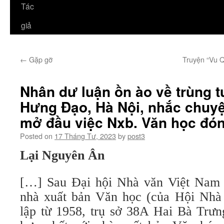
Tác
giả
←
Gặp gỡ
Truyện “Vu Q
Nhân dư luận ồn ào về trùng t
Hưng Đạo, Hà Nội, nhắc chuyệ
mở đầu việc Nxb. Văn học đóng
Posted on
17 Tháng Tư, 2023
by
post3
Lại Nguyên Ân
[…] Sau Đại hội Nhà văn Việt Nam l
nhà xuất bản Văn học (của Hội Nhà
lập từ 1958, trụ sở 38A Hai Bà Trưn