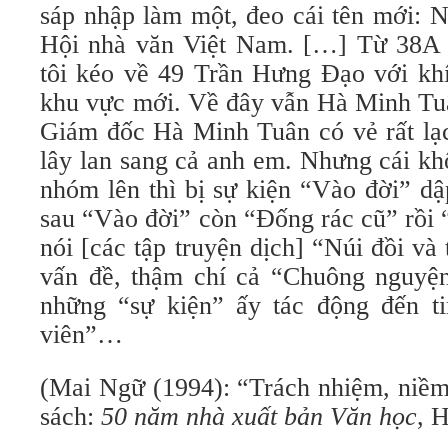
sáp nhập làm một, đeo cái tên mới: 
Hội nhà văn Việt Nam. […] Từ 38A 
tôi kéo về 49 Trần Hưng Đạo với khí
khu vực mới. Về đây vẫn Hà Minh Tu
Giám đốc Hà Minh Tuân có vẻ rất lạc
lây lan sang cả anh em. Nhưng cái k
nhóm lên thì bị sự kiện “Vào đời” dậ
sau “Vào đời” còn “Đống rác cũ” rồi 
nói [các tập truyện dịch] “Núi đồi v
vấn đề, thậm chí cả “Chuông nguyện
những “sự kiện” ấy tác động đến ti
viên”…
(Mai Ngữ (1994): “Trách nhiệm, niềm 
sách:
50 năm nhà xuất bản Văn học
, H