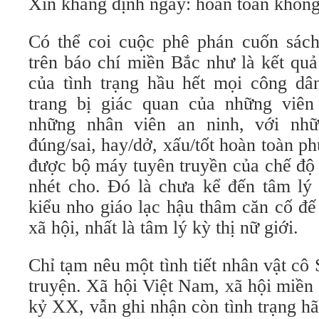
Xin khẳng định ngay: hoàn toàn không
Có thể coi cuộc phê phán cuốn sác
trên báo chí miền Bắc như là kết quả
của tình trạng hầu hết mọi công d
trang bị giác quan của những viên
những nhân viên an ninh, với nh
đúng/sai, hay/dở, xấu/tốt hoàn toàn p
được bộ máy tuyên truyền của chế độ 
nhét cho. Đó là chưa kể đến tâm lý 
kiểu nho giáo lạc hậu thâm căn cố đế
xã hội, nhất là tâm lý kỳ thị nữ giới.
Chỉ tạm nêu một tình tiết nhân vật cô
truyện. Xã hội Việt Nam, xã hội miền 
kỷ XX, vẫn ghi nhận còn tình trạng h