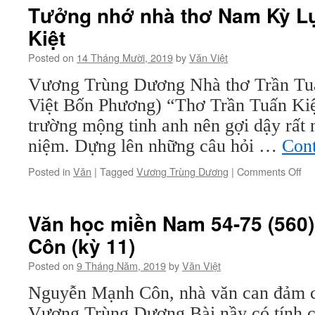
Tưởng nhớ nhà thơ Nam Kỳ Lụ
Kiệt
Posted on
14 Tháng Mười, 2019
by
Văn Việt
Vương Trùng Dương Nhà thơ Trần Tuấ
Việt Bốn Phương) “Thơ Trần Tuấn Kiệt
trường mộng tinh anh nên gợi dậy rất n
niệm. Dựng lên những câu hỏi …
Cont
on
Posted in
Văn
|
Tagged
Vương Trùng Dương
|
Comments Off
Tư
nh
nh
Văn học miền Nam 54-75 (560
thơ
Côn (kỳ 11)
Na
Kỳ
Posted on
9 Tháng Năm, 2019
by
Văn Việt
Lụ
Tỉ
Nguyễn Mạnh Côn, nhà văn can đảm ch
Tr
Vương Trùng Dương Bài nầy có tính c
Tu