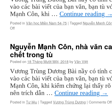
Kiệ
vào các bài viết của bạn văn, bạn tù 
Mạnh Côn, khi …
Continue reading
Posted in
Văn học Miền Nam 54-75
|
Tagged
Nguyễn Mạnh Cô
on
Off
Văn
học
miền
Nguyễn Mạnh Côn, nhà văn ca
Nam
chết trong tù
54-
75
Posted on
18 Tháng Mười Một, 2018
by
Văn Việt
(560):
Nguyễn
Vương Trùng Dương Bài nầy có tính c
Mạnh
vào các bài viết của bạn văn, bạn tù 
Côn
(kỳ
Mạnh Côn, khi kiểm chứng lại thấy rõ
11)
nên trích dẫn …
Continue reading
→
Posted in
Tư liệu
|
Tagged
Vương Trùng Dương
|
Comments Off