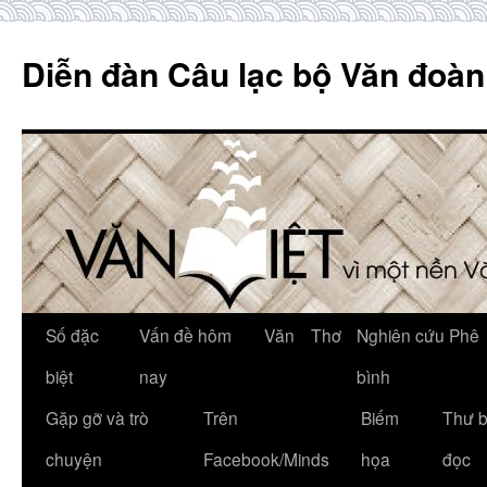
Skip
to
Diễn đàn Câu lạc bộ Văn đoàn
content
Số đặc
Vấn đề hôm
Văn
Thơ
Nghiên cứu Phê
biệt
nay
bình
Gặp gỡ và trò
Trên
Biếm
Thư 
chuyện
Facebook/Minds
họa
đọc