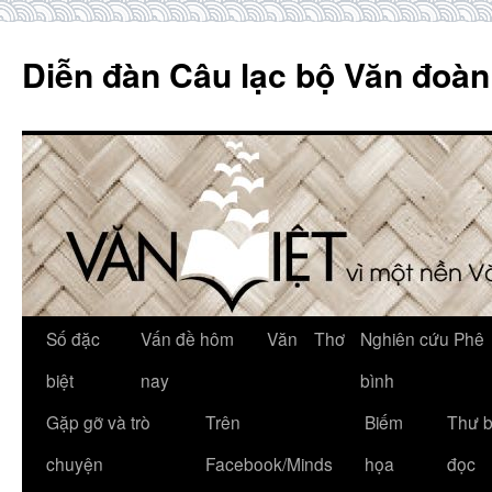
Skip
to
Diễn đàn Câu lạc bộ Văn đoàn
content
Số đặc
Vấn đề hôm
Văn
Thơ
Nghiên cứu Phê
biệt
nay
bình
Gặp gỡ và trò
Trên
Biếm
Thư 
chuyện
Facebook/Minds
họa
đọc