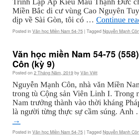
Trình Lập Ấp Kiểu Mẫu Thạnh Đức ch
Mạnh
Miền Bắc di cư vùng Cao Nguyên Tu
Côn
(kỳ
dịp về Sài Gòn, tôi có …
Continue re
11)
Posted in
Văn học Miền Nam 54-75
|
Tagged
Nguyễn Mạnh Cô
Văn học miền Nam 54-75 (558
Côn (kỳ 9)
Posted on
2 Tháng Năm, 2019
by
Văn Việt
Nguyễn Mạnh Côn, nhà văn Miền Nam 
trong tù Cộng sản Viên Linh I. Trong 
Nam trưởng thành vào thời kháng Ph
là người từng thực sự cầm súng. Anh
→
Posted in
Văn học Miền Nam 54-75
|
Tagged
Nguyễn Mạnh Cô