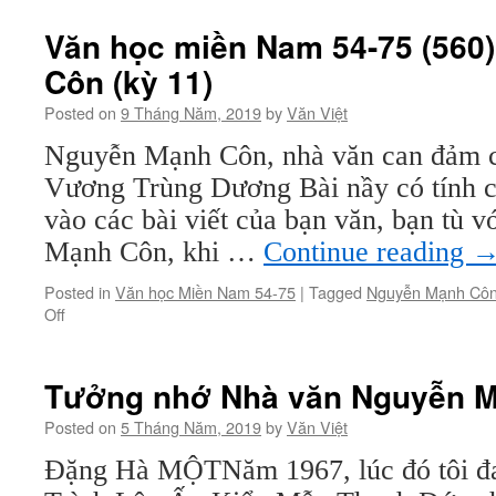
học
miền
Văn học miền Nam 54-75 (560
Nam
Côn (kỳ 11)
54-
75
Posted on
9 Tháng Năm, 2019
by
Văn Việt
(kỳ
561):
Nguyễn Mạnh Côn, nhà văn can đảm ch
Nguyễn
Vương Trùng Dương Bài nầy có tính c
Mạnh
Côn
vào các bài viết của bạn văn, bạn tù 
(kỳ
Mạnh Côn, khi …
Continue reading
12)
Posted in
Văn học Miền Nam 54-75
|
Tagged
Nguyễn Mạnh Cô
on
Off
Văn
học
miền
Tưởng nhớ Nhà văn Nguyễn 
Nam
54-
Posted on
5 Tháng Năm, 2019
by
Văn Việt
75
Đặng Hà MỘTNăm 1967, lúc đó tôi đ
(560):
Nguyễn