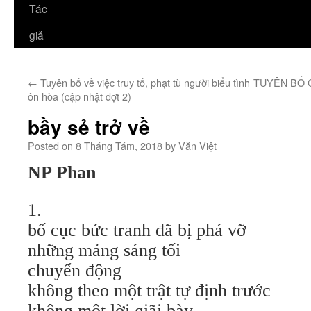
Tác
giả
←
Tuyên bố về việc truy tố, phạt tù người biểu tình
TUYÊN BỐ 
ôn hòa (cập nhật đợt 2)
bầy sẻ trở về
Posted on
8 Tháng Tám, 2018
by
Văn Việt
NP Phan
1.
bố cục bức tranh đã bị phá vỡ
những mảng sáng tối
chuyển động
không theo một trật tự định trước
không một lời giãi bày