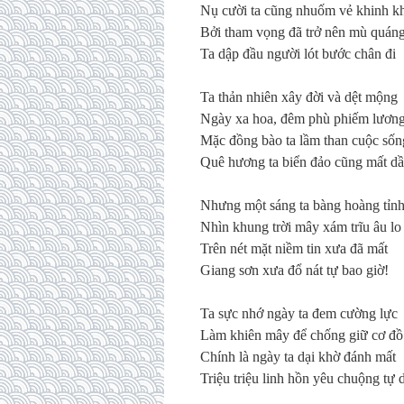
Nụ cười ta cũng nhuốm vẻ khinh k
Bởi tham vọng đã trở nên mù quán
Ta dập đầu người lót bước chân đi
Ta thản nhiên xây đời và dệt mộng
Ngày xa hoa, đêm phù phiếm lươn
Mặc đồng bào ta lầm than cuộc sốn
Quê hương ta biển đảo cũng mất dầ
Nhưng một sáng ta bàng hoàng tỉnh
Nhìn khung trời mây xám trĩu âu lo
Trên nét mặt niềm tin xưa đã mất
Giang sơn xưa đổ nát tự bao giờ!
Ta sực nhớ ngày ta đem cường lực
Làm khiên mây để chống giữ cơ đồ
Chính là ngày ta dại khờ đánh mất
Triệu triệu linh hồn yêu chuộng tự 