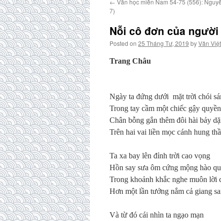
←
Văn học miền Nam 54-75 (556): Nguy
7)
Nỗi cô đơn của người
Posted on
25 Tháng Tư, 2019
by
Văn Việt
Trang Châu
Ngày ta đứng dưới mặt trời chói s
Trong tay cầm một chiếc gậy quyề
Chân bỗng gắn thêm đôi hài bảy d
Trên hai vai liền mọc cánh hung thầ
Ta xa bay lên đỉnh trời cao vọng
Hồn say sưa ôm cứng mộng hào q
Trong khoảnh khắc nghe muôn lời 
Hơn một lần tưởng nắm cả giang sa
Và từ đó cái nhìn ta ngạo mạn