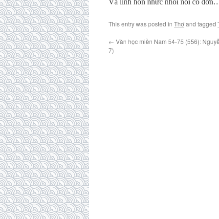
Và linh hồn nhức nhối nỗi cô đơn
This entry was posted in
Thơ
and tagged
←
Văn học miền Nam 54-75 (556): Nguy
7)