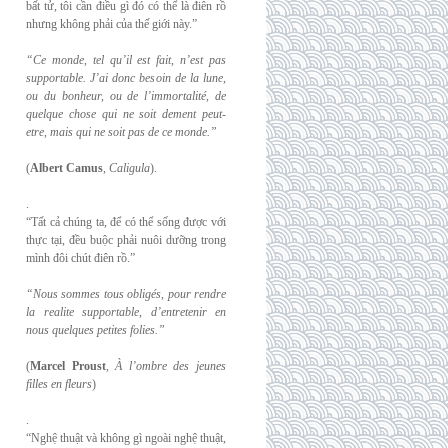
bất tử, tôi cần điều gì đó có thể là điên rồ
nhưng không phải của thế giới này.”
“Ce monde, tel qu’il est fait, n’est pas
supportable. J’ai donc besoin de la lune,
ou du
bonheur, ou de l’immortalité, de
quelque chose qui ne soit dement peut-
etre, mais qui
ne soit pas de ce monde.”
(
Albert Camus
,
Caligula
).
.
“Tất cả chúng ta, để có thể sống được với
thực tại, đều buộc phải nuôi dưỡng trong
mình đôi chút điên rồ.”
“Nous sommes tous obligés, pour rendre
la realite supportable, d’entretenir en
nous
quelques petites folies.”
(
Marcel Proust
,
À l’ombre des jeunes
filles en fleurs
)
.
“Nghệ thuật và không gì ngoài nghệ thuật,