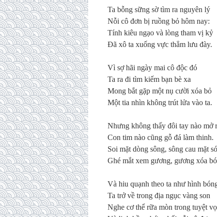
Ta bỗng sững sờ tìm ra nguyên lý
Nỗi cô đơn bị ruồng bỏ hôm nay:
Tính kiêu ngạo và lòng tham vị kỷ
Đã xô ta xuống vực thẳm lưu đày.
Vì sợ hãi ngày mai cô độc đó
Ta ra đi tìm kiếm bạn bè xa
Mong bắt gặp một nụ cười xóa bỏ
Một tia nhìn không trút lửa vào ta.
Nhưng không thấy đôi tay nào mở 
Con tim nào cũng gỗ đá làm thinh.
Soi mặt dòng sông, sông cau mặt s
Ghé mắt xem gương, gương xóa bó
Và hiu quạnh theo ta như hình bón
Ta trở về trong địa ngục vàng son
Nghe cơ thể rữa mòn trong tuyệt v