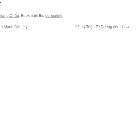
…
Trang Châu
. Bookmark the
permalink
.
ễn Mạnh Côn (kỳ
Hồi ký Triệu Tử Dương (kỳ 11)
→