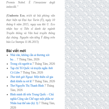
Premio Nobel. È l’invasione
degli
imbecilli.”
(
Umberto Eco
,
trích từ bài phỏng vấn
thực hiện tại Đại học Turin (Ý), ngày 10
tháng 6
năm 2015, ngay sau khi U. Eco
nhận học vị Tiến sĩ danh dự ngành
Truyền thông và
Văn hoá truyền thông
đại chúng. Nguyên văn tiếng Ý đăng trên
báo La Stampa
11.06.2015
)
Bài viết mới
Nhà văn, không cần ai thương xót
họ…
7 Tháng Tám, 2026
Trong cõi người ta
7 Tháng Tám, 2026
Tạp chí Tổ Quốc và truyện ngắn
Anh
Cò Lấm
7 Tháng Tám, 2026
Thư tình gửi Ngoại
: Một thiên sử gia
đình khiến ta rơi lệ
7 Tháng Tám, 2026
Thơ Nguyễn Thị Thanh Bình
7 Tháng
Tám, 2026
Bình minh đỏ trên Trung Quốc – Chủ
nghĩa Cộng sản Chế ngự một phần tư
Nhân loại thế nào (kỳ 3)
7 Tháng Tám,
2026