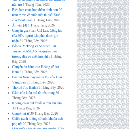
trăn trở
1 Tháng Tám, 2026
Biên bản cuộc họp thẩm định hơn 20
năm trước về cuốn tiểu thuyết
Thời
của thánh thần
1 Tháng Tám, 2026
Án văn (4)
1 Tháng Tám, 2026
Chuyên gia Phạm Chi Lan: Công lao
của 80% người dân phải được ghi
nhận
31 Tháng Bảy, 2026
Bảo vệ Mekong và Salween: Từ
Tuyên bố ASEAN về quyền môi
trường đến cơ chế thực thi
31 Tháng
Bảy, 2026
Chuyến du hành của Hoàng đế An
Nam
31 Tháng Bảy, 2026
Bài thơ
Hôm nay tôi ăn thịt
của Trần
Vàng Sao
31 Tháng Bảy, 2026
Thơ Lê Thọ Bình
31 Tháng Bảy, 2026
Cánh cửa luôn mở từ bên trong
30
Tháng Bảy, 2026
Không có ai hút thuốc ở trên lầu tám
30 Tháng Bảy, 2026
Chuyện tử tế
30 Tháng Bảy, 2026
Chiến tranh không có một khuôn mặt
phụ nữ
29 Tháng Bảy, 2026