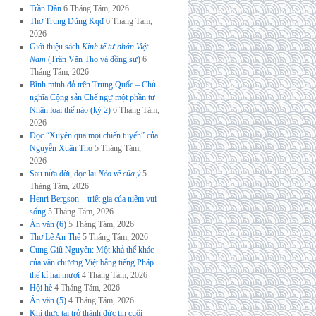
Trần Dần
6 Tháng Tám, 2026
Thơ Trung Dũng Kqđ
6 Tháng Tám,
2026
Giới thiệu sách
Kinh tế tư nhân Việt
Nam
(Trần Văn Thọ và đồng sự)
6
Tháng Tám, 2026
Bình minh đỏ trên Trung Quốc – Chủ
nghĩa Cộng sản Chế ngự một phần tư
Nhân loại thế nào (kỳ 2)
6 Tháng Tám,
2026
Đọc “Xuyên qua mọi chiến tuyến” của
Nguyễn Xuân Thọ
5 Tháng Tám,
2026
Sau nửa đời, đọc lại
Nẻo về của ý
5
Tháng Tám, 2026
Henri Bergson – triết gia của niềm vui
sống
5 Tháng Tám, 2026
Án văn (6)
5 Tháng Tám, 2026
Thơ Lê An Thế
5 Tháng Tám, 2026
Cung Giũ Nguyên: Một khả thể khác
của văn chương Việt bằng tiếng Pháp
thế kỉ hai mươi
4 Tháng Tám, 2026
Hội hè
4 Tháng Tám, 2026
Án văn (5)
4 Tháng Tám, 2026
Khi thực tại trở thành đức tin cuối