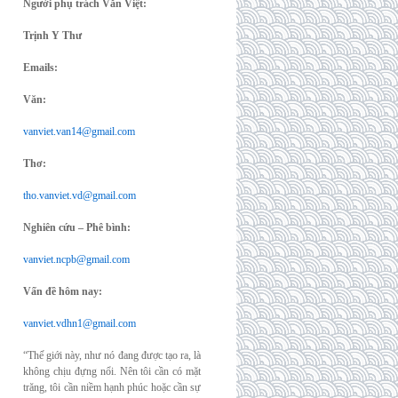
Người phụ trách Văn Việt:
Trịnh Y Thư
Emails:
Văn:
vanviet.van14@gmail.com
Thơ:
tho.vanviet.vd@gmail.com
Nghiên cứu – Phê bình:
vanviet.ncpb@gmail.com
Vấn đề hôm nay:
vanviet.vdhn1@gmail.com
“Thế giới này, như nó đang được tạo ra, là
không chịu đựng nổi. Nên tôi cần có mặt
trăng, tôi cần niềm hạnh phúc hoặc cần sự