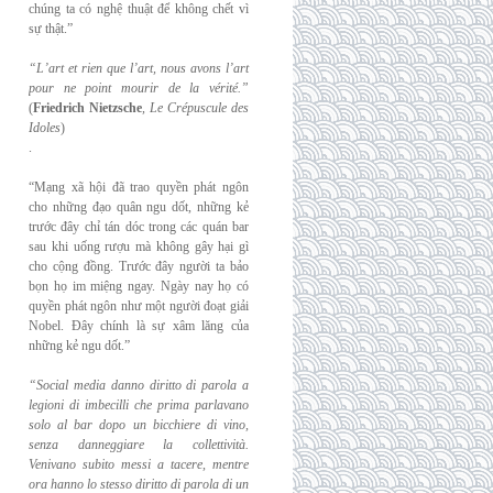
chúng ta có nghệ thuật để không chết vì
sự thật.”
“L’art et rien que l’art, nous avons l’art
pour ne point mourir de la vérité.”
(
Friedrich
Nietzsche
,
Le Crépuscule des
Idoles
)
.
“Mạng xã hội đã trao quyền phát ngôn
cho những đạo quân ngu dốt, những kẻ
trước đây chỉ tán dóc trong các quán bar
sau khi uống rượu mà không gây hại gì
cho cộng đồng. Trước đây người ta bảo
bọn họ im miệng ngay. Ngày nay họ có
quyền phát ngôn như một người đoạt giải
Nobel. Đây chính là sự xâm lăng của
những kẻ ngu dốt.”
“Social media danno diritto di parola a
legioni di imbecilli che prima parlavano
solo al
bar dopo un bicchiere di vino,
senza danneggiare la collettività.
Venivano subito messi a
tacere, mentre
ora hanno lo stesso diritto di parola di un