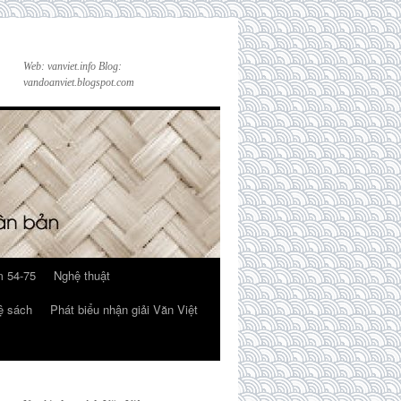
Web: vanviet.info Blog:
vandoanviet.blogspot.com
 54-75
Nghệ thuật
ệ sách
Phát biểu nhận giải Văn Việt