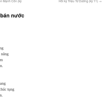
ễn Mạnh Côn (kỳ
Hồi ký Triệu Tử Dương (kỳ 11)
→
 bán nước
áng
n năng
ặm
n.
uang
chúc tụng
n.