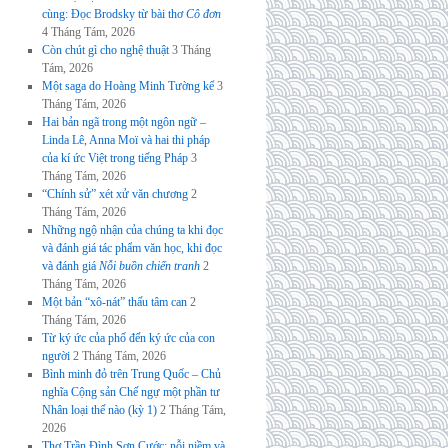
cùng: Đọc Brodsky từ bài thơ
Cô đơn
4 Tháng Tám, 2026
Còn chút gì cho nghệ thuật
3 Tháng
Tám, 2026
Một saga do Hoàng Minh Tường kể
3
Tháng Tám, 2026
Hai bản ngã trong một ngôn ngữ –
Linda Lê, Anna Moï và hai thi pháp
của kí ức Việt trong tiếng Pháp
3
Tháng Tám, 2026
“Chính sử” xét xử văn chương
2
Tháng Tám, 2026
Những ngộ nhận của chúng ta khi đọc
và đánh giá tác phẩm văn học, khi đọc
và đánh giá
Nỗi buồn chiến tranh
2
Tháng Tám, 2026
Một bản “xô-nát” thấu tâm can
2
Tháng Tám, 2026
Từ ký ức của phố đến ký ức của con
người
2 Tháng Tám, 2026
Bình minh đỏ trên Trung Quốc – Chủ
nghĩa Cộng sản Chế ngự một phần tư
Nhân loại thế nào (kỳ 1)
2 Tháng Tám,
2026
Thơ Trần Đình Sơn Cước: nỗi niềm và