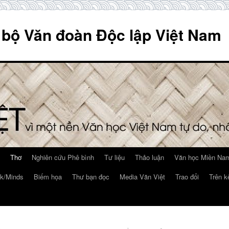
 bộ Văn đoàn Độc lập Việt Nam
Thơ
Nghiên cứu Phê bình
Tư liệu
Thảo luận
Văn học Miền Nam
k/Minds
Biếm họa
Thư bạn đọc
Media Văn Việt
Trao đổi
Trên k