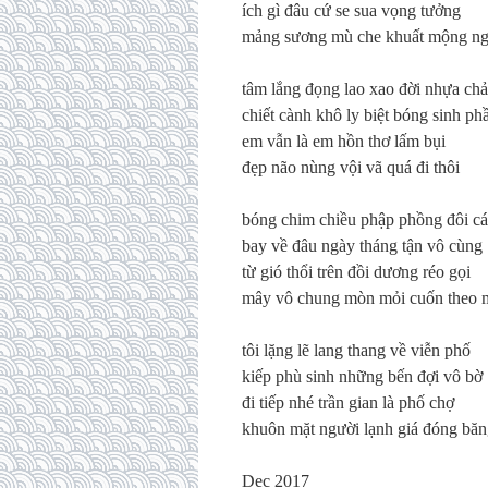
ích gì đâu cứ se sua vọng tưởng
mảng sương mù che khuất mộng ng
tâm lắng đọng lao xao đời nhựa ch
chiết cành khô ly biệt bóng sinh ph
em vẫn là em hồn thơ lấm bụi
đẹp não nùng vội vã quá đi thôi
bóng chim chiều phập phồng đôi c
bay về đâu ngày tháng tận vô cùng
từ gió thổi trên đồi dương réo gọi
mây vô chung mòn mỏi cuốn theo 
tôi lặng lẽ lang thang về viễn phố
kiếp phù sinh những bến đợi vô bờ
đi tiếp nhé trần gian là phố chợ
khuôn mặt người lạnh giá đóng bă
Dec 2017