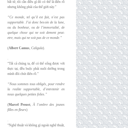
bất tử, tôi cần điều gì đó có thể là điên rồ
nhưng không phải của thế giới này.”
“Ce monde, tel qu’il est fait, n’est pas
supportable. J’ai donc besoin de la lune,
ou du
bonheur, ou de l’immortalité, de
quelque chose qui ne soit dement peut-
etre, mais qui
ne soit pas de ce monde.”
(
Albert Camus
,
Caligula
).
.
“Tất cả chúng ta, để có thể sống được với
thực tại, đều buộc phải nuôi dưỡng trong
mình đôi chút điên rồ.”
“Nous sommes tous obligés, pour rendre
la realite supportable, d’entretenir en
nous
quelques petites folies.”
(
Marcel Proust
,
À l’ombre des jeunes
filles en fleurs
)
.
“Nghệ thuật và không gì ngoài nghệ thuật,