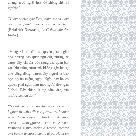
chúng ta có nghệ thuật để không chết vì
sự thật.”
“L’art et rien que l’art, nous avons l’art
pour ne point mourir de la vérité.”
(
Friedrich
Nietzsche
,
Le Crépuscule des
Idoles
)
.
“Mạng xã hội đã trao quyền phát ngôn
cho những đạo quân ngu dốt, những kẻ
trước đây chỉ tán dóc trong các quán bar
sau khi uống rượu mà không gây hại gì
cho cộng đồng. Trước đây người ta bảo
bọn họ im miệng ngay. Ngày nay họ có
quyền phát ngôn như một người đoạt giải
Nobel. Đây chính là sự xâm lăng của
những kẻ ngu dốt.”
“Social media danno diritto di parola a
legioni di imbecilli che prima parlavano
solo al
bar dopo un bicchiere di vino,
senza danneggiare la collettività.
Venivano subito messi a
tacere, mentre
ora hanno lo stesso diritto di parola di un