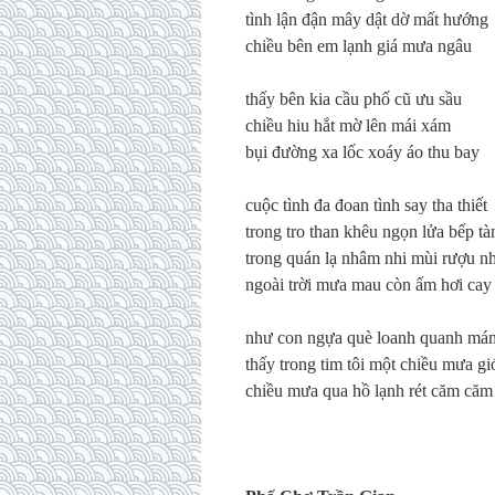
tình lận đận mây dật dờ mất hướng
chiều bên em lạnh giá mưa ngâu
thấy bên kia cầu phố cũ ưu sầu
chiều hiu hắt mờ lên mái xám
bụi đường xa lốc xoáy áo thu bay
cuộc tình đa đoan tình say tha thiết
trong tro than khêu ngọn lửa bếp tà
trong quán lạ nhâm nhi mùi rượu nh
ngoài trời mưa mau còn ấm hơi cay
như con ngựa què loanh quanh má
thấy trong tim tôi một chiều mưa gi
chiều mưa qua hồ lạnh rét căm căm