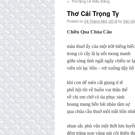
←
Thơ tặng Lê Hiếu Đằng
Thơ Cái Trọng Ty
Posted on
24 Tháng Một, 2018
by
Văn Vi
Chiều Qua Chùa Cầu
màu thuở ấy của một trời biêng biếc
trong cỏ cây là lạ nỗi mong manh
giữa sóng tình ngất ngây chiều se l
viên sỏi lạc hồn – rơi xuống dậy hồ
khi con dế mèn cất giọng tỉ tê
phố hội tôi về buồn vui thân thế
về chi em chờ cỏ úa phục sinh
hoang mang bến bãi nhàu tâm sự
qua chùa cầu thuở môi mắt hồn nhi
nhan sắc phù vân một thời lưu luyế
đêm trăng non vàng nát cõi thiên đ