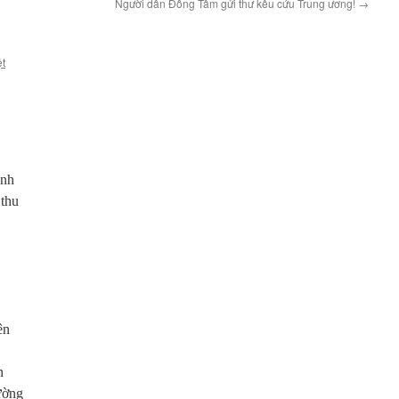
Người dân Đồng Tâm gửi thư kêu cứu Trung ương!
→
ệt
ạnh
 thu
ên
n
ường