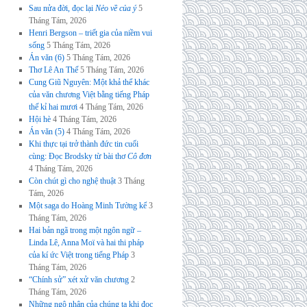
Sau nửa đời, đọc lại
Nẻo về của ý
5
Tháng Tám, 2026
Henri Bergson – triết gia của niềm vui
sống
5 Tháng Tám, 2026
Án văn (6)
5 Tháng Tám, 2026
Thơ Lê An Thế
5 Tháng Tám, 2026
Cung Giũ Nguyên: Một khả thể khác
của văn chương Việt bằng tiếng Pháp
thế kỉ hai mươi
4 Tháng Tám, 2026
Hội hè
4 Tháng Tám, 2026
Án văn (5)
4 Tháng Tám, 2026
Khi thực tại trở thành đức tin cuối
cùng: Đọc Brodsky từ bài thơ
Cô đơn
4 Tháng Tám, 2026
Còn chút gì cho nghệ thuật
3 Tháng
Tám, 2026
Một saga do Hoàng Minh Tường kể
3
Tháng Tám, 2026
Hai bản ngã trong một ngôn ngữ –
Linda Lê, Anna Moï và hai thi pháp
của kí ức Việt trong tiếng Pháp
3
Tháng Tám, 2026
“Chính sử” xét xử văn chương
2
Tháng Tám, 2026
Những ngộ nhận của chúng ta khi đọc