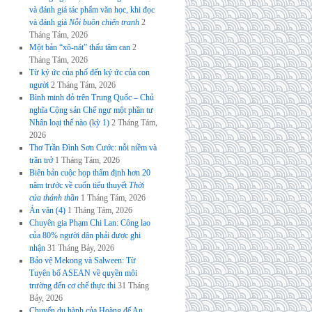
và đánh giá tác phẩm văn học, khi đọc
và đánh giá
Nỗi buồn chiến tranh
2
Tháng Tám, 2026
Một bản “xô-nát” thấu tâm can
2
Tháng Tám, 2026
Từ ký ức của phố đến ký ức của con
người
2 Tháng Tám, 2026
Bình minh đỏ trên Trung Quốc – Chủ
nghĩa Cộng sản Chế ngự một phần tư
Nhân loại thế nào (kỳ 1)
2 Tháng Tám,
2026
Thơ Trần Đình Sơn Cước: nỗi niềm và
trăn trở
1 Tháng Tám, 2026
Biên bản cuộc họp thẩm định hơn 20
năm trước về cuốn tiểu thuyết
Thời
của thánh thần
1 Tháng Tám, 2026
Án văn (4)
1 Tháng Tám, 2026
Chuyên gia Phạm Chi Lan: Công lao
của 80% người dân phải được ghi
nhận
31 Tháng Bảy, 2026
Bảo vệ Mekong và Salween: Từ
Tuyên bố ASEAN về quyền môi
trường đến cơ chế thực thi
31 Tháng
Bảy, 2026
Chuyến du hành của Hoàng đế An