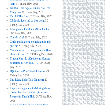
Nam
31 Tháng Bảy, 2026
Bài thơ
Hôm nay tôi ăn thịt
của Trần
Vàng Sao
31 Tháng Bảy, 2026
Thơ Lê Thọ Bình
31 Tháng Bảy, 2026
Cánh cửa luôn mở từ bên trong
30
Tháng Bảy, 2026
Không có ai hút thuốc ở trên lầu tám
30 Tháng Bảy, 2026
Chuyện tử tế
30 Tháng Bảy, 2026
Chiến tranh không có một khuôn mặt
phụ nữ
29 Tháng Bảy, 2026
Một cuốn sách đi qua giới tuyến (Góc
nhìn Văn học sử)
29 Tháng Bảy, 2026
Truyện
Kiệt tác giấu kín
của Honoré
de Balzac (1799-1850) (2)
29 Tháng
Bảy, 2026
Đặt tên cho Phủ Thành Chương
29
Tháng Bảy, 2026
Thơ Đặng Tiến (Thái Nguyên)
29
Tháng Bảy, 2026
Tiếp xúc và giải mã thơ đương đại –
trường hợp bài thơ
Đàn ghi-ta của
Lorca
của Thanh Thảo
28 Tháng Bảy,
2026