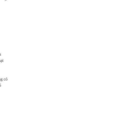
n
ạt
ng cỏ
ó