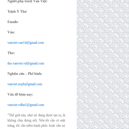
Người phụ trách Văn Việt:
Trịnh Y Thư
Emails:
Văn:
vanviet.van14@gmail.com
Thơ:
tho.vanviet.vd@gmail.com
Nghiên cứu – Phê bình:
vanviet.ncpb@gmail.com
Vấn đề hôm nay:
vanviet.vdhn1@gmail.com
“Thế giới này, như nó đang được tạo ra, là
không chịu đựng nổi. Nên tôi cần có mặt
trăng, tôi cần niềm hạnh phúc hoặc cần sự