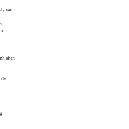
ày xanh
ảy
ần
ánh nhạn
mây
ng