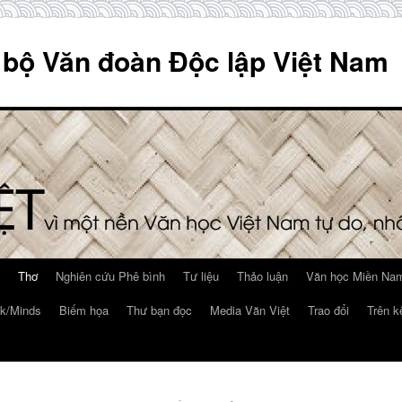
 bộ Văn đoàn Độc lập Việt Nam
Thơ
Nghiên cứu Phê bình
Tư liệu
Thảo luận
Văn học Miền Nam
k/Minds
Biếm họa
Thư bạn đọc
Media Văn Việt
Trao đổi
Trên k