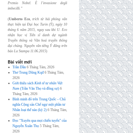
Premio Nobel. È l’invasione
degli
imbecilli.”
(
Umberto Eco
,
trích từ bài phỏng vấn
thực hiện tại Đại học Turin (Ý), ngày 10
tháng 6
năm 2015, ngay sau khi U. Eco
nhận học vị Tiến sĩ danh dự ngành
Truyền thông và
Văn hoá truyền thông
đại chúng. Nguyên văn tiếng Ý đăng trên
báo La Stampa
11.06.2015
)
Bài viết mới
Trần Dần
6 Tháng Tám, 2026
Thơ Trung Dũng Kqđ
6 Tháng Tám,
2026
Giới thiệu sách
Kinh tế tư nhân Việt
Nam
(Trần Văn Thọ và đồng sự)
6
Tháng Tám, 2026
Bình minh đỏ trên Trung Quốc – Chủ
nghĩa Cộng sản Chế ngự một phần tư
Nhân loại thế nào (kỳ 2)
6 Tháng Tám,
2026
Đọc “Xuyên qua mọi chiến tuyến” của
Nguyễn Xuân Thọ
5 Tháng Tám,
2026