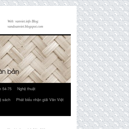
Web: vanviet.info Blog:
vandoanviet.blogspot.com
 54-75
Nghệ thuật
ệ sách
Phát biểu nhận giải Văn Việt