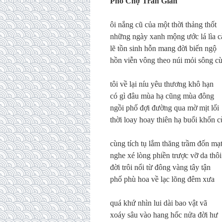
Phố Chợ Trần Gian
ôi nắng cũ của một thời thảng thốt
những ngày xanh mộng ước lá lìa 
lẽ tồn sinh hỗn mang đời biến ngộ
hồn viễn vông theo núi mỏi sông c
tôi về lại níu yêu thương khô hạn
có gì đâu mùa hạ cũng mùa đông
ngồi phố đợi đường qua mờ mịt lối
thời loay hoay thiên hạ buổi khốn 
cùng tích tụ lắm thăng trầm đốn mạ
nghe xé lòng phiền trược vỡ da thôi
đời trôi nổi từ đông vàng tây tận
phố phù hoa về lạc lõng đêm xưa
quá khứ nhìn lui dài bao vật vã
xoáy sâu vào hang hốc nửa đời hư