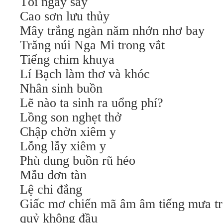
Tối ngày say
Cao sơn lưu thủy
Mây trắng ngàn năm nhởn nhơ bay
Trăng núi Nga Mi trong vắt
Tiếng chim khuya
Lí Bạch làm thơ và khóc
Nhân sinh buồn
Lẽ nào ta sinh ra uổng phí?
Lồng son nghẹt thở
Chập chờn xiêm y
Lỗng lẫy xiêm y
Phù dung buồn rũ héo
Mẫu đơn tàn
Lệ chi đắng
Giấc mơ chiến mã âm âm tiếng mưa trộ
quỷ không đầu