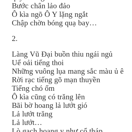
Bước chân lảo đảo
Ô kìa ngõ Ô Y lặng ngắt
Chập chờn bóng quạ bay…
2.
Làng Vũ Đại buồn thiu ngái ngủ
Uể oải tiếng thoi
Những vuông lụa mang sắc màu ủ ê
Rời rạc tiếng gõ mạn thuyền
Tiếng chó ốm
Ô kìa cũng có trăng lên
Bãi bờ hoang lả lướt gió
Lả lướt trăng
Lả lướt…
Lò gạch hoang y như cổ tháp