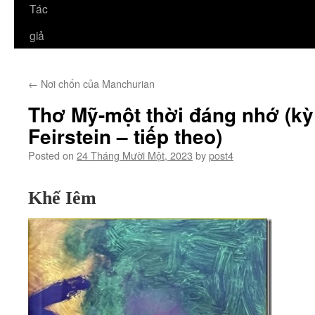
Tác
giả
←
Nơi chốn của Manchurian
Thơ Mỹ-một thời đáng nhớ (kỳ 
Feirstein – tiếp theo)
Posted on
24 Tháng Mười Một, 2023
by
post4
Khế Iêm