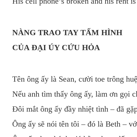
His cell phone’s broken and his rent is 
NÀNG TRAO TAY TẤM HÌNH
CỦA ĐẠI ÚY CỨU HỎA
Tên ông ấy là Sean, cười toe trông hu
Nếu anh tìm thấy ông ấy, làm ơn gọi ch
Đôi mắt ông ấy đầy nhiệt tình – đã gặ
Ông ấy sẽ nói tên tôi – đó là Beth – vớ