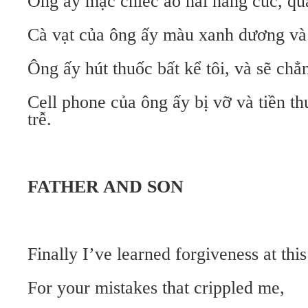
Ông ấy mặc chiếc áo hai hàng cúc, quầ
Cà vạt của ông ấy màu xanh dương và
Ông ấy hút thuốc bất kể tôi, và sẽ chẳ
Cell phone của ông ấy bị vỡ và tiền th
trễ.
FATHER AND SON
Finally I’ve learned forgiveness at this
For your mistakes that crippled me,