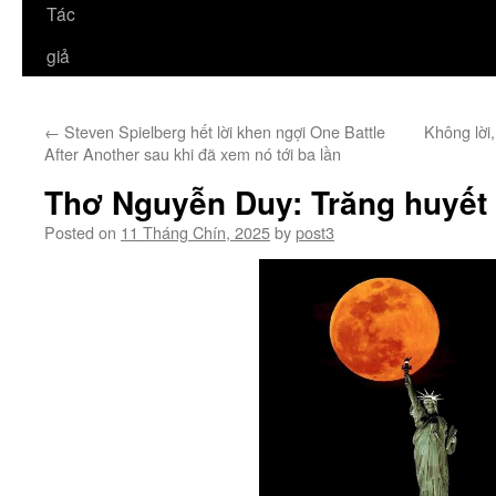
Tác
giả
←
Steven Spielberg hết lời khen ngợi One Battle
Không lời
After Another sau khi đã xem nó tới ba lần
Thơ Nguyễn Duy: Trăng huyết
Posted on
11 Tháng Chín, 2025
by
post3