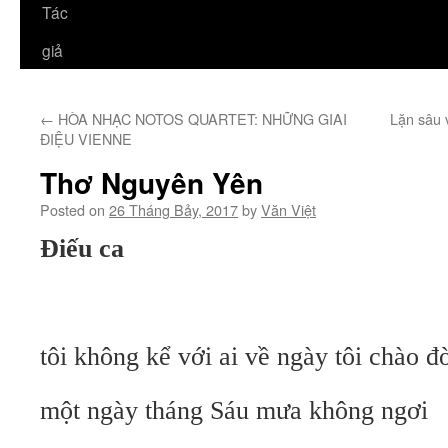
Tác
giả
←
HÒA NHẠC NOTOS QUARTET: NHỮNG GIAI
Lặn sâu 
ĐIỆU VIENNE
Thơ Nguyên Yên
Posted on
26 Tháng Bảy, 2017
by
Văn Việt
Điếu ca
tôi không kể với ai về ngày tôi chào đ
một ngày tháng Sáu mưa không ngơi