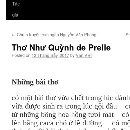
Tác
giả
←
Chùm truyện cực ngắn Nguyễn Văn Phong
So
Thơ Như Quỳnh de Prelle
Posted on
12 Tháng Bảy, 2017
by
Văn Việt
Nh
ữ
ng bài th
ơ
có một bài thơ vừa chết trong lúc đán
vừa được sinh ra trong lúc gội đầu có
từ những bông hoa hồng tươi mát có 
lên bằng caca chó ở lề đường có mộ