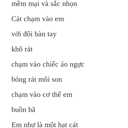
mềm mại và sắc nhọn
Cát chạm vào em
với đôi bàn tay
khô rát
chạm vào chiếc áo ngực
bỏng rát môi son
chạm vào cơ thể em
buồn bã
Em như là một hạt cát