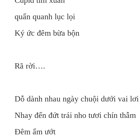
Cupid tìm xuân
quẩn quanh lục lọi
Ký ức đêm bừa bộn
Rã rời….
Dỗ dành nhau ngày chuội dưới vai lơi
Nhay đến đứt trái nho tươi chín thẫm
Đêm ẩm ướt