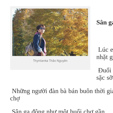
Sân g
Lúc e
nhặt g
Thymianka Thảo Nguyên
Đuổi 
sặc sỡ
Những người đàn bà bán buôn thời gia
chợ
Sân ga đông như một buổi chợ gần