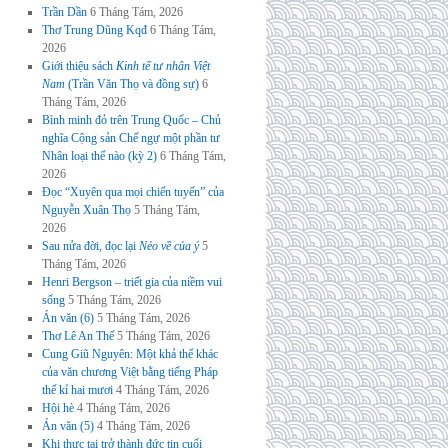
Trần Dần
6 Tháng Tám, 2026
Thơ Trung Dũng Kqđ
6 Tháng Tám,
2026
Giới thiệu sách
Kinh tế tư nhân Việt
Nam
(Trần Văn Thọ và đồng sự)
6
Tháng Tám, 2026
Bình minh đỏ trên Trung Quốc – Chủ
nghĩa Cộng sản Chế ngự một phần tư
Nhân loại thế nào (kỳ 2)
6 Tháng Tám,
2026
Đọc “Xuyên qua mọi chiến tuyến” của
Nguyễn Xuân Thọ
5 Tháng Tám,
2026
Sau nửa đời, đọc lại
Nẻo về của ý
5
Tháng Tám, 2026
Henri Bergson – triết gia của niềm vui
sống
5 Tháng Tám, 2026
Án văn (6)
5 Tháng Tám, 2026
Thơ Lê An Thế
5 Tháng Tám, 2026
Cung Giũ Nguyên: Một khả thể khác
của văn chương Việt bằng tiếng Pháp
thế kỉ hai mươi
4 Tháng Tám, 2026
Hội hè
4 Tháng Tám, 2026
Án văn (5)
4 Tháng Tám, 2026
Khi thực tại trở thành đức tin cuối