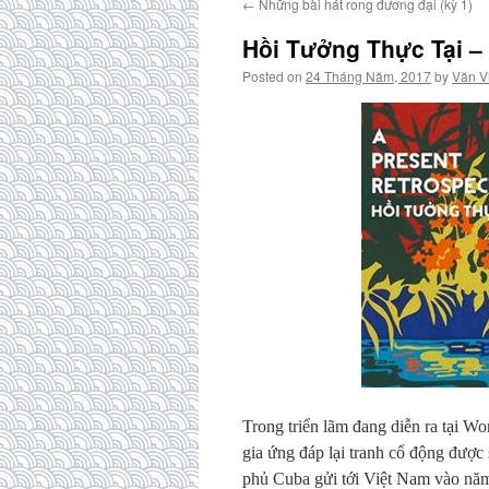
←
Những bài hát rong đương đại (kỳ 1)
Hồi Tưởng Thực Tại –
Posted on
24 Tháng Năm, 2017
by
Văn V
Trong triển lãm đang diễn ra tại 
gia ứng đáp lại tranh cổ động được
phủ Cuba gửi tới Việt Nam vào năm