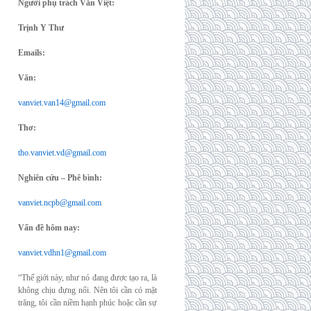
Người phụ trách Văn Việt:
Trịnh Y Thư
Emails:
Văn:
vanviet.van14@gmail.com
Thơ:
tho.vanviet.vd@gmail.com
Nghiên cứu – Phê bình:
vanviet.ncpb@gmail.com
Vấn đề hôm nay:
vanviet.vdhn1@gmail.com
“Thế giới này, như nó đang được tạo ra, là
không chịu đựng nổi. Nên tôi cần có mặt
trăng, tôi cần niềm hạnh phúc hoặc cần sự