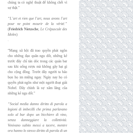
chúng ta có nghệ thuật để không chết vì
sự thật.”
“L’art et rien que l’art, nous avons l’art
pour ne point mourir de la vérité.”
(
Friedrich
Nietzsche
,
Le Crépuscule des
Idoles
)
.
“Mạng xã hội đã trao quyền phát ngôn
cho những đạo quân ngu dốt, những kẻ
trước đây chỉ tán dóc trong các quán bar
sau khi uống rượu mà không gây hại gì
cho cộng đồng. Trước đây người ta bảo
bọn họ im miệng ngay. Ngày nay họ có
quyền phát ngôn như một người đoạt giải
Nobel. Đây chính là sự xâm lăng của
những kẻ ngu dốt.”
“Social media danno diritto di parola a
legioni di imbecilli che prima parlavano
solo al
bar dopo un bicchiere di vino,
senza danneggiare la collettività.
Venivano subito messi a
tacere, mentre
ora hanno lo stesso diritto di parola di un