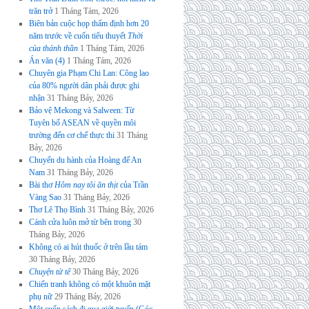
trăn trở
1 Tháng Tám, 2026
Biên bản cuộc họp thẩm định hơn 20
năm trước về cuốn tiểu thuyết
Thời
của thánh thần
1 Tháng Tám, 2026
Án văn (4)
1 Tháng Tám, 2026
Chuyên gia Phạm Chi Lan: Công lao
của 80% người dân phải được ghi
nhận
31 Tháng Bảy, 2026
Bảo vệ Mekong và Salween: Từ
Tuyên bố ASEAN về quyền môi
trường đến cơ chế thực thi
31 Tháng
Bảy, 2026
Chuyến du hành của Hoàng đế An
Nam
31 Tháng Bảy, 2026
Bài thơ
Hôm nay tôi ăn thịt
của Trần
Vàng Sao
31 Tháng Bảy, 2026
Thơ Lê Thọ Bình
31 Tháng Bảy, 2026
Cánh cửa luôn mở từ bên trong
30
Tháng Bảy, 2026
Không có ai hút thuốc ở trên lầu tám
30 Tháng Bảy, 2026
Chuyện tử tế
30 Tháng Bảy, 2026
Chiến tranh không có một khuôn mặt
phụ nữ
29 Tháng Bảy, 2026