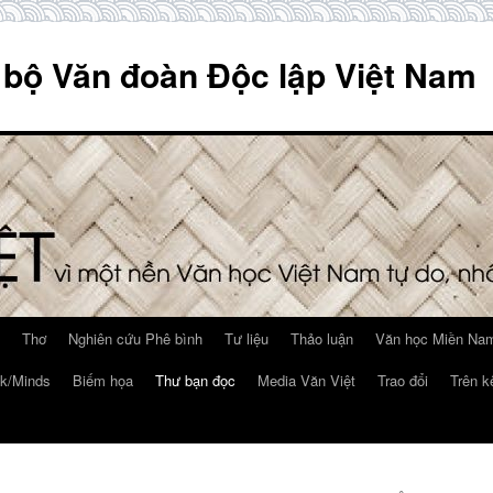
 bộ Văn đoàn Độc lập Việt Nam
Thơ
Nghiên cứu Phê bình
Tư liệu
Thảo luận
Văn học Miền Nam
k/Minds
Biếm họa
Thư bạn đọc
Media Văn Việt
Trao đổi
Trên k