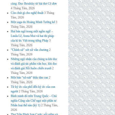
cùng: Đọc Brodsky từ bài thơ
Cô đơn
4 Tháng Tám, 2026
Còn chút gì cho nghệ thuật
3 Tháng
Tám, 2026
Một saga do Hoàng Minh Tường kể
3
Tháng Tám, 2026
Hai bản ngã trong một ngôn ngữ –
Linda Lê, Anna Moï và hai thi pháp
của kí ức Việt trong tiếng Pháp
3
Tháng Tám, 2026
“Chính sử” xét xử văn chương
2
Tháng Tám, 2026
Những ngộ nhận của chúng ta khi đọc
và đánh giá tác phẩm văn học, khi đọc
và đánh giá
Nỗi buồn chiến tranh
2
Tháng Tám, 2026
Một bản “xô-nát” thấu tâm can
2
Tháng Tám, 2026
Từ ký ức của phố đến ký ức của con
người
2 Tháng Tám, 2026
Bình minh đỏ trên Trung Quốc – Chủ
nghĩa Cộng sản Chế ngự một phần tư
Nhân loại thế nào (kỳ 1)
2 Tháng Tám,
2026
Thơ Trần Đình Sơn Cước: nỗi niềm và