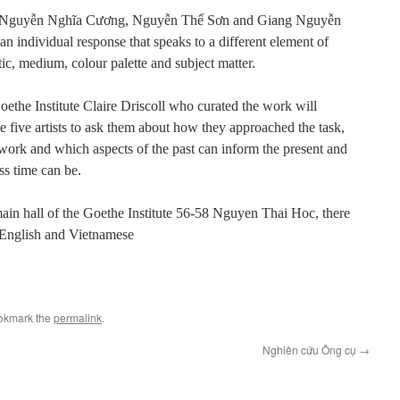
Nguyễn Nghĩa Cương, Nguyễn Thế Sơn and Giang Nguyễn
n individual response that speaks to a different element of
ic, medium, colour palette and subject matter.
Goethe Institute Claire Driscoll who curated the work will
 five artists to ask them about how they approached the task,
 work and which aspects of the past can inform the present and
ss time can be.
 main hall of the Goethe Institute 56-58 Nguyen Thai Hoc, there
r English and Vietnamese
okmark the
permalink
.
Nghiên cứu Ông cụ
→