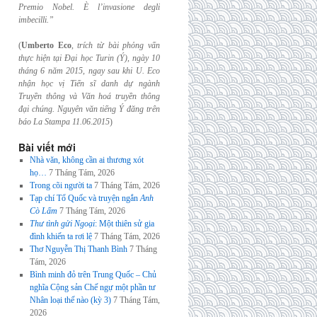
Premio Nobel. È l’invasione
degli
imbecilli.”
(
Umberto Eco
,
trích từ bài phỏng vấn
thực hiện tại Đại học Turin (Ý), ngày 10
tháng 6
năm 2015, ngay sau khi U. Eco
nhận học vị Tiến sĩ danh dự ngành
Truyền thông và
Văn hoá truyền thông
đại chúng. Nguyên văn tiếng Ý đăng trên
báo La Stampa
11.06.2015
)
Bài viết mới
Nhà văn, không cần ai thương xót
họ…
7 Tháng Tám, 2026
Trong cõi người ta
7 Tháng Tám, 2026
Tạp chí Tổ Quốc và truyện ngắn
Anh
Cò Lấm
7 Tháng Tám, 2026
Thư tình gửi Ngoại
: Một thiên sử gia
đình khiến ta rơi lệ
7 Tháng Tám, 2026
Thơ Nguyễn Thị Thanh Bình
7 Tháng
Tám, 2026
Bình minh đỏ trên Trung Quốc – Chủ
nghĩa Cộng sản Chế ngự một phần tư
Nhân loại thế nào (kỳ 3)
7 Tháng Tám,
2026