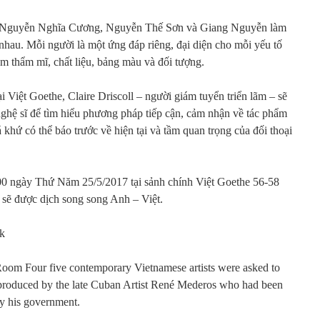
Nguyễn Nghĩa Cương, Nguyễn Thế Sơn và Giang Nguyễn làm
 nhau. Mỗi người là một ứng đáp riêng, đại diện cho mỗi yếu tố
m thẩm mĩ, chất liệu, bảng màu và đối tượng.
ại Việt Goethe, Claire Driscoll – người giám tuyển triển lãm – sẽ
nghệ sĩ để tìm hiểu phương pháp tiếp cận, cảm nhận về tác phẩm
khứ có thể báo trước về hiện tại và tầm quan trọng của đối thoại
:00 ngày Thứ Năm 25/5/2017 tại sảnh chính Việt Goethe 56-58
sẽ được dịch song song Anh – Việt.
lk
 Room Four five contemporary Vietnamese artists were asked to
 produced by the late Cuban Artist René Mederos who had been
y his government.