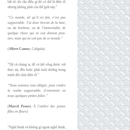
bất tử, tôi cần điều gì đó có thể là điên rồ
nhưng không phải của thế giới này.”
“Ce monde, tel qu’il est fait, n’est pas
supportable. J’ai donc besoin de la lune,
ou du
bonheur, ou de l’immortalité, de
quelque chose qui ne soit dement peut-
etre, mais qui
ne soit pas de ce monde.”
(
Albert Camus
,
Caligula
).
.
“Tất cả chúng ta, để có thể sống được với
thực tại, đều buộc phải nuôi dưỡng trong
mình đôi chút điên rồ.”
“Nous sommes tous obligés, pour rendre
la realite supportable, d’entretenir en
nous
quelques petites folies.”
(
Marcel Proust
,
À l’ombre des jeunes
filles en fleurs
)
.
“Nghệ thuật và không gì ngoài nghệ thuật,