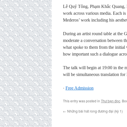
Lê Quý Tông, Phạm Khắc Quang, 
work across various media. Each is a
Mederos’ work including his aesthet
During an artist round table at the 
moderate a conversation between the
what spoke to them from the initial
how important such a dialogue acro
The talk will begin at 19:00 in the
will be simultaneous translation fo
·
Free Admission
This entry was posted in
Thư bạn đọc
. Bo
←
Những bài hát rong đương đại (kỳ 1)