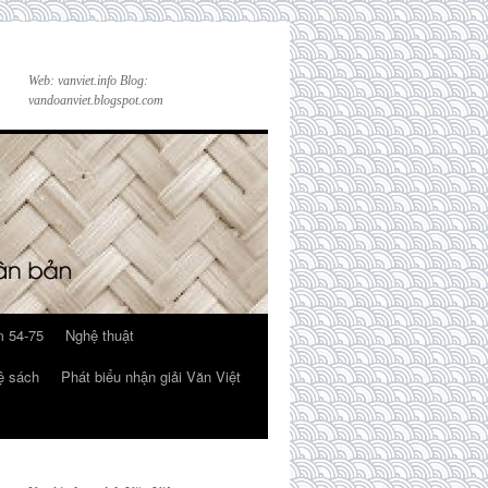
Web: vanviet.info Blog:
vandoanviet.blogspot.com
 54-75
Nghệ thuật
ệ sách
Phát biểu nhận giải Văn Việt