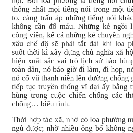
hội. Bởi loa phường là tiếng nói ch
thống nhất mọi tiếng nói trong một t
to, càng trấn áp những tiếng nói khá
không cần đổ máu. Những kẻ ngồi l
công viên, kể cả những kẻ chuyên ngh
xấu chế độ sẽ phải tắt đài khi loa 
suốt thời kì xây dựng chủ nghĩa xã h
hiện xuất sắc vai trò lịch sử hào hù
toàn dân, nó báo giờ đi làm, đi họp, 
nó cổ vũ thanh niên lên đường chống 
tiếp tục truyền thống vĩ đại ấy bằng
hùng trong cuộc chiến chống các thế
chống… biểu tình.
Thời hợp tác xã, nhờ có loa phường 
ngủ được; nhờ nhiều ông bố không n