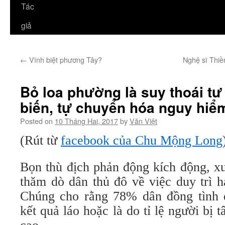
Tác
giả
←
Vĩnh biệt phương Tây?
Nghệ sĩ Thiề
Bỏ loa phường là suy thoái tư 
biến, tự chuyển hóa nguy hiể
Posted on
10 Tháng Hai, 2017
by
Văn Việt
(Rút từ
facebook của Chu Mộng Long
Bọn thù địch phản động kích động, xu
thăm dò dân thủ đô về việc duy trì 
Chúng cho rằng 78% dân đồng tình d
kết quả láo hoặc là do tỉ lệ người bị 