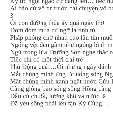
Ký ức ngọt ngào cứ dâng lên… tiếc nu
Ai bảo cứ vô tư trước cái chuyện vô b
3
Ôi con đường thủa ấy quá ngây thơ
Đom đóm múa cứ ngỡ là tinh tú
Phấp phỏng chờ nhau bao lần tim mu
Ngóng vệt đèn gầm như ngóng bình 
Ngủ trong lửa Trường Sơn nghe thác r
Tiếc chỉ có một thời trai trẻ
Phù Động quá!…Ôi những ngày đánh
Mắt chúng mình ừng ực uống sông Ng
Mắt chúng mình xanh ngắt nước Cửu 
Càng giông bão sóng sông Hồng càng
Dẫu củ chuối, lương khô và nước lã
Đã yêu sông phải lên tận Kỳ Cùng…