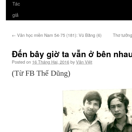
Tác
giả
←
Văn học miền Nam 54-75 (181): Vũ Bằng (6)
Thơ tưởng
Đến bây giờ ta vẫn ở bên nha
Posted on
16 Tháng Hai, 2016
by
Văn Việt
(Từ FB Thế Dũng)