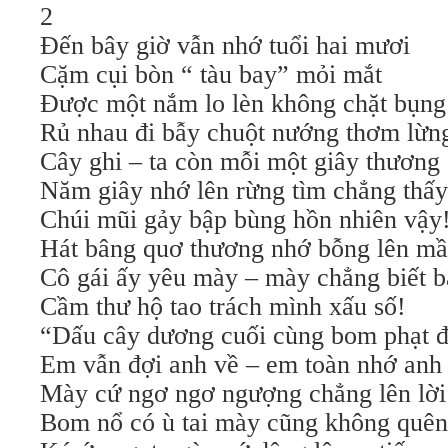
2
Đến bây giờ vẫn nhớ tuổi hai mươi
Cặm cụi bòn “ tàu bay” mỏi mắt
Được một nắm lo lèn không chặt bụng
Rủ nhau đi bẫy chuột nướng thơm lừn
Cây ghi – ta còn mỗi một giây thương
Năm giây nhớ lên rừng tìm chẳng thấy
Chúi mũi gảy bập bùng hồn nhiên vậy
Hát bâng quơ thương nhớ bỗng lên m
Cô gái ấy yêu mày – mày chẳng biết 
Cầm thư hộ tao trách mình xấu số!
“Dấu cây dương cuối cùng bom phạt 
Em vẫn đợi anh về – em toàn nhớ anh 
Mày cứ ngơ ngơ ngượng chẳng lên lờ
Bom nổ có ù tai mày cũng không quên