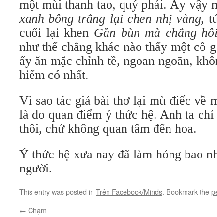
một mùi thanh tao, quý phái. Ấy vậy 
xanh bông trắng lại chen nhị vàng
, 
cuối lại khen
Gần bùn mà chẳng hôi
như thế chẳng khác nào thấy một cô g
ấy ăn mặc chỉnh tề, ngoan ngoãn, khô
hiếm có nhất.
Vì sao tác giả bài thơ lại mù điếc v
là do quan điểm ý thức hệ. Anh ta chỉ 
thôi, chứ không quan tâm đến hoa.
Ý thức hệ xưa nay đã làm hỏng bao nh
người.
This entry was posted in
Trên Facebook/Minds
. Bookmark the
p
←
Chạm