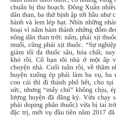
chuẩn bị thu hoạch. Đông Xuân nhiều
dân than, ba thứ bịnh ập tới hầu như 
hành và lem lép hạt. Nhìn những nhán
hoại vì nấm bám thành những đốm đen
nông dân than trời: nấm, phải xịt thu
muối, cũng phải xịt thuốc. “Sự nghiệ
giảm tối đa thuốc sâu, hóa chất, nay
khó rồi. Cô bạn tôi nhà ở một ấp 
chuyện nhà. Cuối tuần rồi, về thăm n
huyện xuống ép phải làm ba vụ, ba má
con cái thì đi thành phố hết, cho tụi
sức, nhưng “mấy chú” không chịu, ép
lượng huyện đã đăng ký. Vừa chạy s
phải doping phân thuốc) vừa bị tai tr
đặc trị, mới vụ đầu tiên năm 2017 đã