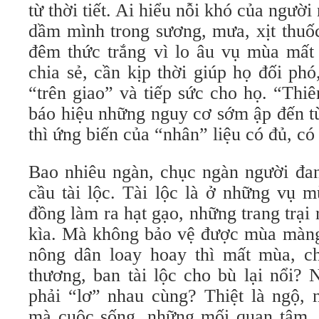
từ thời tiết. Ai hiểu nỗi khó của ngườ
dầm mình trong sương, mưa, xịt thu
đêm thức trắng vì lo âu vụ mùa mất
chia sẻ, cần kịp thời giúp họ đối ph
“trên giao” và tiếp sức cho họ. “Thiên
báo hiệu những nguy cơ sớm ập đến từ
thì ứng biến của “nhân” liệu có đủ, có
Bao nhiêu ngàn, chục ngàn người đang
cầu tài lộc. Tài lộc là ở những vụ 
đồng làm ra hạt gạo, những trang trạ
kìa. Mà không bảo vệ được mùa màng,
nông dân loay hoay thì mất mùa, chế
thương, ban tài lộc cho bù lại nổi?
phải “lơ” nhau cùng? Thiệt là ngộ, 
mà cuộc sống, những mối quan tâm, 