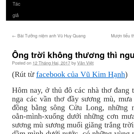
Tác
giả
←
Bài Tưởng niệm anh Vũ Huy Quang
Mượn tiểu t
Ông trời không thương thì ng
Posted on
12 Tháng Hai, 2017
by
Văn Việt
(Rút từ
facebook của Vũ Kim Hạnh
)
Hôm nay, ở thủ đô các nhà thơ đang t
nga các vần thơ đầy sương mù, mưa
đồng bằng sông Cửu Long, những 
oằn-mình-xuống dưới những cơn mưa 
sương mù sương muối giăng trắng trời
dầm mình dưới nước, có những vùng m