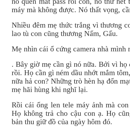
nó quên mất pass rồi con, nó thử hết
máy mà không được. Nó thất vọng, cầ
Nhiều đêm mẹ thức trắng vì thương co
lao tù con cũng thương Nấm, Gấu.
Mẹ nhìn cái ổ cứng camera nhà mình 
. Bây giờ mẹ cần gì nó nữa. Bởi vì họ
rồi. Họ cần gì ném dầu nhớt mắm tôm
nữa hả con? Những trò hèn hạ đốn mạt
mẹ hãi hùng khi nghĩ lại.
Rồi cái ống len tele máy ảnh mà co
Họ không trả cho cậu con ạ. Họ cũn
bản thu giữ đồ của ngày hôm đó.