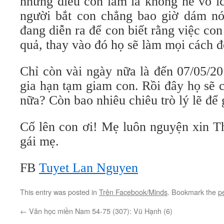
những điều con làm là không hề vô í
người bắt con chẳng bao giờ dám nó
đang diễn ra để con biết rằng việc con
quả, thay vào đó họ sẽ làm mọi cách đ
Chỉ còn vài ngày nữa là đến 07/05/20
gia hạn tạm giam con. Rồi đây họ sẽ 
nữa? Còn bao nhiêu chiêu trò lý lẽ để
Cố lên con ơi! Mẹ luôn nguyện xin T
gái mẹ.
FB
Tuyet Lan Nguyen
This entry was posted in
Trên Facebook/Minds
. Bookmark the
p
←
Văn học miền Nam 54-75 (307): Vũ Hạnh (6)