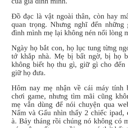
của gia đình mình.
Đồ đạc là vật ngoài thân, còn hay m
quan trọng. Nhưng nghĩ đến những 
đình mình mẹ lại không nén nổi lòng 
Ngày họ bắt con, họ lục tung từng ng
tớ khắp nhà. Mẹ bị bất ngờ, bị họ b
không biết họ thu gì, giữ gì cho đến
giữ họ đưa.
Hôm nay mẹ nhận về cái máy tính
chơi game, nhưng tìm mãi cũng khô
mẹ vẫn dùng để nói chuyện qua we
Nấm và Gấu nhìn thấy 2 chiếc ipad, 
à. Bảy tháng rồi chúng nó không có