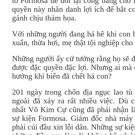
tố Formosa để đòi lại công bằng cho 
quyền này nhân danh lợi ích để bắt c
gánh chịu thảm họa.
Với những người đang hả hê khi con b
xuẩn, thừa hơi, mẹ thật tội nghiệp cho
Những người ấy cứ tưởng rằng họ sẽ đ
được đặc quyền đặc lợi. Nhưng ai mà 
hưởng khi biển đã chết hả con?
201 ngày trong chốn địa ngục lao tù
ngoài đã xảy ra rất nhiều việc. Dù ch
nhất Võ Kim Cự cũng đã phải nhận lã
sự kiện Formosa. Giám đốc nhà máy 
phải cúi đầu xin lỗi dân. Những sự k