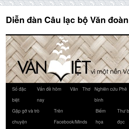
Skip
to
Diễn đàn Câu lạc bộ Văn đoàn
content
Số đặc
Vấn đề hôm
Văn
Thơ
Nghiên cứu Phê
biệt
nay
bình
Gặp gỡ và trò
Trên
Biếm
Thư 
chuyện
Facebook/Minds
họa
đọc