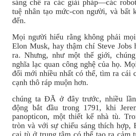
sáng chế ra các giải pháp—các robot
tuệ nhân tạo mức-con người, và bất 
đến.
Mọi người hiểu rằng không phải mọi 
Elon Musk, hay thậm chí Steve Jobs 
ra. Nhưng, như một thế giới, chún
nghĩa lạc quan công nghệ của họ. Mọ
đổi mới nhiều nhất có thể, tìm ra cái 
cạnh thô ráp muộn hơn.
chúng ta ĐÃ ở đây trước, nhiều lần
động bắt đầu trong 1791, khi Jer
panopticon,
một thiết kế nhà tù. Tr
tròn và với sự chiếu sáng thích hợp,
cai tù ở trung tâm có thể tạo ra cảm 