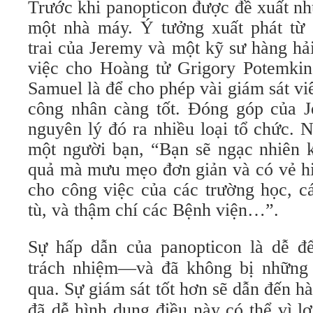
Trước khi panopticon được đề xuất nh
một nhà máy. Ý tưởng xuất phát từ
trai của Jeremy và một kỹ sư hàng hả
việc cho Hoàng tử Grigory Potemki
Samuel là để cho phép vài giám sát vi
công nhân càng tốt. Đóng góp của 
nguyên lý đó ra nhiều loại tổ chức. 
một người bạn, “Bạn sẽ ngạc nhiên k
quả mà mưu mẹo đơn giản và có vẻ hi
cho công việc của các trường học, c
tù, và thậm chí các Bệnh viện…”
.
Sự hấp dẫn của panopticon là dễ đ
trách nhiệm—và đã không bị những 
qua. Sự giám sát tốt hơn sẽ dẫn đến hà
đã dễ hình dung điều này có thể vì l