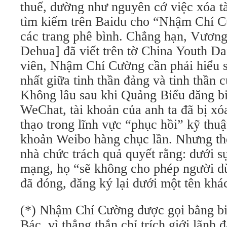
thuế, dường như nguyên cớ việc xóa t
tìm kiếm trên Baidu cho “Nhậm Chí C
các trang phê bình. Chẳng hạn, Vươ
Dehua] đã viết trên tờ China Youth Da
viên, Nhậm Chí Cường cần phải hiểu s
nhất giữa tinh thần đảng và tinh thần 
Không lâu sau khi Quảng Biểu đăng b
WeChat, tài khoản của anh ta đã bị xó
thạo trong lĩnh vực “phục hồi” kỹ thuật
khoản Weibo hàng chục lần. Nhưng th
nhà chức trách quả quyết rằng: dưới s
mạng, họ “sẽ không cho phép người dù
đã đóng, đăng ký lại dưới một tên khá
(*) Nhậm Chí Cường được gọi bằng b
Bác, vì thẳng thắn chỉ trích giới lãnh