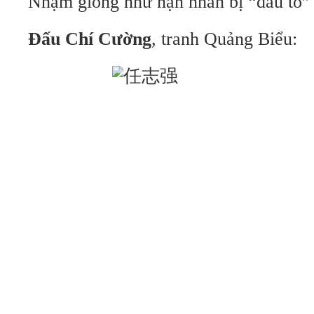
Nhậm giống như nạn nhân bị “đấu tố”
Đấu Chí Cường
, tranh Quảng Biểu: