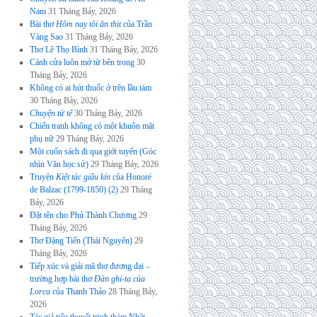
Nam
31 Tháng Bảy, 2026
Bài thơ
Hôm nay tôi ăn thịt
của Trần
Vàng Sao
31 Tháng Bảy, 2026
Thơ Lê Thọ Bình
31 Tháng Bảy, 2026
Cánh cửa luôn mở từ bên trong
30
Tháng Bảy, 2026
Không có ai hút thuốc ở trên lầu tám
30 Tháng Bảy, 2026
Chuyện tử tế
30 Tháng Bảy, 2026
Chiến tranh không có một khuôn mặt
phụ nữ
29 Tháng Bảy, 2026
Một cuốn sách đi qua giới tuyến (Góc
nhìn Văn học sử)
29 Tháng Bảy, 2026
Truyện
Kiệt tác giấu kín
của Honoré
de Balzac (1799-1850) (2)
29 Tháng
Bảy, 2026
Đặt tên cho Phủ Thành Chương
29
Tháng Bảy, 2026
Thơ Đặng Tiến (Thái Nguyên)
29
Tháng Bảy, 2026
Tiếp xúc và giải mã thơ đương đại –
trường hợp bài thơ
Đàn ghi-ta của
Lorca
của Thanh Thảo
28 Tháng Bảy,
2026