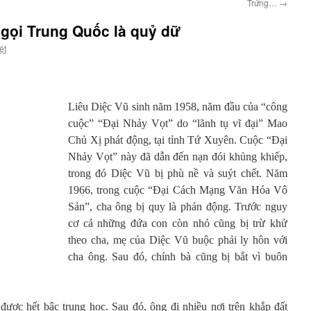
Trứng…
→
 gọi Trung Quốc là quỷ dữ
ệt
Liêu Diệc Vũ sinh năm 1958, năm đầu của “công
cuộc” “Đại Nhảy Vọt” do “lãnh tụ vĩ đại” Mao
Chủ Xị phát động, tại tỉnh Tứ Xuyên. Cuộc “Đại
Nhảy Vọt” này đã dẫn đến nạn đói khủng khiếp,
trong đó Diệc Vũ bị phù nề và suýt chết. Năm
1966, trong cuộc “Đại Cách Mạng Văn Hóa Vô
Sản”, cha ông bị quy là phản động. Trước nguy
cơ cả những đứa con còn nhỏ cũng bị trừ khử
theo cha, mẹ của Diệc Vũ buộc phải ly hôn với
cha ông. Sau đó, chính bà cũng bị bắt vì buôn
ược hết bậc trung học. Sau đó, ông đi nhiều nơi trên khắp đất