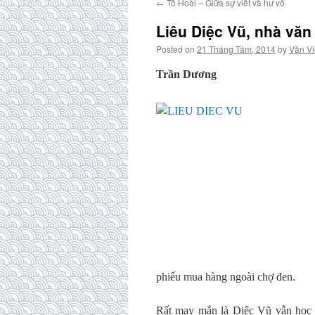
←
Tô Hoài – Giữa sự viết và hư vô
Liêu Diệc Vũ, nhà văn
Posted on
21 Tháng Tám, 2014
by
Văn Vi
Trần Dương
phiếu mua hàng ngoài chợ đen.
Rất may mắn là Diệc Vũ vẫn học đ