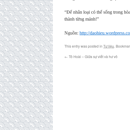
“Để nhân loại có thể sống trong hò
thành từng mảnh!”
Nguồn:
http://daohieu.wordpress.c
This entry was posted in
Tư liệu
. Bookmar
←
Tô Hoài – Giữa sự viết và hư vô