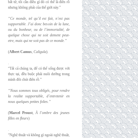
bất tử, tôi cần điều gì đó có thể là điên rồ
nhưng không phải của thế giới này.”
“Ce monde, tel qu’il est fait, n’est pas
supportable. J’ai donc besoin de la lune,
ou du
bonheur, ou de l’immortalité, de
quelque chose qui ne soit dement peut-
etre, mais qui
ne soit pas de ce monde.”
(
Albert Camus
,
Caligula
).
.
“Tất cả chúng ta, để có thể sống được với
thực tại, đều buộc phải nuôi dưỡng trong
mình đôi chút điên rồ.”
“Nous sommes tous obligés, pour rendre
la realite supportable, d’entretenir en
nous
quelques petites folies.”
(
Marcel Proust
,
À l’ombre des jeunes
filles en fleurs
)
.
“Nghệ thuật và không gì ngoài nghệ thuật,