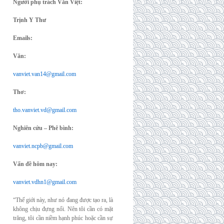
Người phụ trách Văn Việt:
Trịnh Y Thư
Emails:
Văn:
vanviet.van14@gmail.com
Thơ:
tho.vanviet.vd@gmail.com
Nghiên cứu – Phê bình:
vanviet.ncpb@gmail.com
Vấn đề hôm nay:
vanviet.vdhn1@gmail.com
“Thế giới này, như nó đang được tạo ra, là
không chịu đựng nổi. Nên tôi cần có mặt
trăng, tôi cần niềm hạnh phúc hoặc cần sự