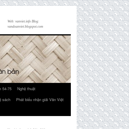
Web: vanviet.info Blog:
vandoanviet.blogspot.com
 54-75
Nghệ thuật
ệ sách
Phát biểu nhận giải Văn Việt