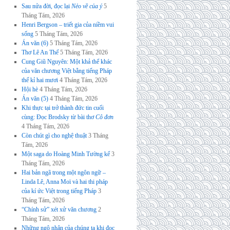
Sau nửa đời, đọc lại
Nẻo về của ý
5
Tháng Tám, 2026
Henri Bergson – triết gia của niềm vui
sống
5 Tháng Tám, 2026
Án văn (6)
5 Tháng Tám, 2026
Thơ Lê An Thế
5 Tháng Tám, 2026
Cung Giũ Nguyên: Một khả thể khác
của văn chương Việt bằng tiếng Pháp
thế kỉ hai mươi
4 Tháng Tám, 2026
Hội hè
4 Tháng Tám, 2026
Án văn (5)
4 Tháng Tám, 2026
Khi thực tại trở thành đức tin cuối
cùng: Đọc Brodsky từ bài thơ
Cô đơn
4 Tháng Tám, 2026
Còn chút gì cho nghệ thuật
3 Tháng
Tám, 2026
Một saga do Hoàng Minh Tường kể
3
Tháng Tám, 2026
Hai bản ngã trong một ngôn ngữ –
Linda Lê, Anna Moï và hai thi pháp
của kí ức Việt trong tiếng Pháp
3
Tháng Tám, 2026
“Chính sử” xét xử văn chương
2
Tháng Tám, 2026
Những ngộ nhận của chúng ta khi đọc