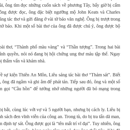
oài, ông tìm đọc những cuốn sách về phương Tây, bấy giờ bị cấm
ả ông được đọc, ông đặc biệt ngưỡng mộ John Keats và Charles
áng tác thơ và gửi đăng ở vài tờ báo văn nghệ. Ông bị trượt trong
t tờ báo. Khi một số bài thơ của ông đã được chú ý, ông được bộ
ài thơ, “Thành phố màu vàng” và “Thần tượng”. Trong hai bài
ính quyền, nói nó đang bị hội chứng ung thư máu tập thể. Ngay
 bị thẩm vấn và khám nhà.
ề sự kiện Thiên An Môn, Liêu sáng tác bài thơ “Thảm sát”. Biết
, ông đã ngâm và ghi âm để phát tán. Tiếp sau đó, ông và một số
ên gọi “Cầu hồn” để tưởng nhớ những người đã bỏ mạng trong
 bắt, cùng lúc với vợ và 5 người bạn, nhưng bị cách ly. Liêu bị
h sách đen vĩnh viễn của công an. Trong tù, do bị tra tấn dã man,
ần định tự sát. Ông được gọi là “tên mất trí vĩ đại”. Tuy nhiên, ông