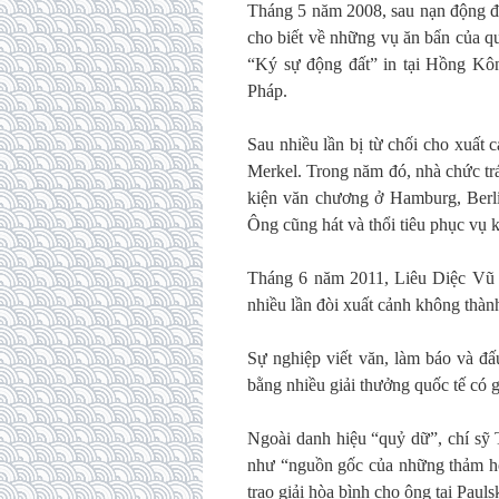
Tháng 5 năm 2008, sau nạn động đ
cho biết về những vụ ăn bẩn của q
“Ký sự động đất” in tại Hồng Kô
Pháp.
Sau nhiều lần bị từ chối cho xuất
Merkel. Trong năm đó, nhà chức tr
kiện văn chương ở Hamburg, Berli
Ông cũng hát và thổi tiêu phục vụ k
Tháng 6 năm 2011, Liêu Diệc Vũ s
nhiều lần đòi xuất cảnh không thà
Sự nghiệp viết văn, làm báo và đ
bằng nhiều giải thưởng quốc tế có gi
Ngoài danh hiệu “quỷ dữ”, chí sỹ
như “nguồn gốc của những thảm họa
trao giải hòa bình cho ông tại Pauls