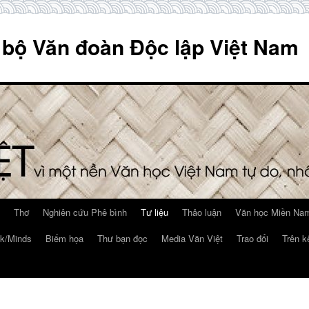
 bộ Văn đoàn Độc lập Việt Nam
Thơ
Nghiên cứu Phê bình
Tư liệu
Thảo luận
Văn học Miền Nam
k/Minds
Biếm họa
Thư bạn đọc
Media Văn Việt
Trao đổi
Trên k