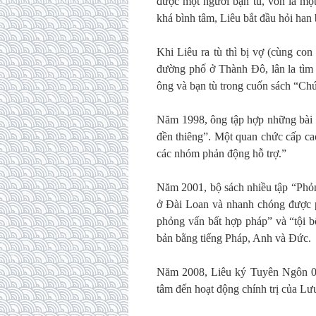
được một người bạn tù, vốn là một
khá bình tâm, Liêu bắt đầu hỏi han 
Khi Liêu ra tù thì bị vợ (cùng con
đường phố ở Thành Đô, lân la tìm 
ông và bạn tù trong cuốn sách “Ch
Năm 1998, ông tập hợp những bài th
đền thiêng”. Một quan chức cấp ca
các nhóm phản động hỗ trợ.”
Năm 2001, bộ sách nhiều tập “Phỏ
ở Đài Loan và nhanh chóng được phá
phỏng vấn bất hợp pháp” và “tội b
bản bằng tiếng Pháp, Anh và Đức.
Năm 2008, Liêu ký Tuyên Ngôn 08
tâm đến hoạt động chính trị của Lư