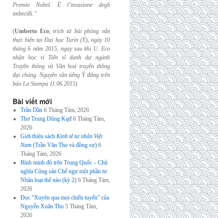
Premio Nobel. È l’invasione
degli
imbecilli.”
(
Umberto Eco
,
trích từ bài phỏng vấn
thực hiện tại Đại học Turin (Ý), ngày 10
tháng 6
năm 2015, ngay sau khi U. Eco
nhận học vị Tiến sĩ danh dự ngành
Truyền thông và
Văn hoá truyền thông
đại chúng. Nguyên văn tiếng Ý đăng trên
báo La Stampa
11.06.2015
)
Bài viết mới
Trần Dần
6 Tháng Tám, 2026
Thơ Trung Dũng Kqđ
6 Tháng Tám,
2026
Giới thiệu sách
Kinh tế tư nhân Việt
Nam
(Trần Văn Thọ và đồng sự)
6
Tháng Tám, 2026
Bình minh đỏ trên Trung Quốc – Chủ
nghĩa Cộng sản Chế ngự một phần tư
Nhân loại thế nào (kỳ 2)
6 Tháng Tám,
2026
Đọc “Xuyên qua mọi chiến tuyến” của
Nguyễn Xuân Thọ
5 Tháng Tám,
2026