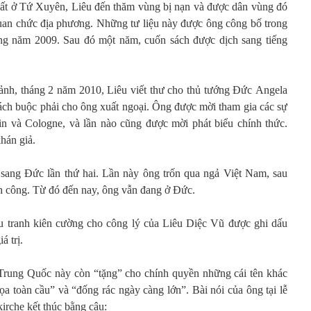
ất ở Tứ Xuyên, Liêu đến thăm vùng bị nạn và được dân vùng đó
uan chức địa phương. Những tư liệu này được ông công bố trong
ng năm 2009. Sau đó một năm, cuốn sách được dịch sang tiếng
 cảnh, tháng 2 năm 2010, Liêu viết thư cho thủ tướng Đức Angela
ách buộc phải cho ông xuất ngoại. Ông được mời tham gia các sự
n và Cologne, và lần nào cũng được mời phát biểu chính thức.
hán giả.
ang Đức lần thứ hai. Lần này ông trốn qua ngả Việt Nam, sau
nh công. Từ đó đến nay, ông vẫn đang ở Đức.
ấu tranh kiên cường cho công lý của Liêu Diệc Vũ được ghi dấu
á trị.
 Trung Quốc này còn “tặng” cho chính quyền những cái tên khác
 toàn cầu” và “đống rác ngày càng lớn”. Bài nói của ông tại lễ
kirche kết thúc bằng câu: