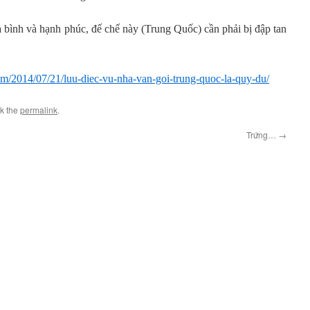
a bình và hạnh phúc, đế chế này (Trung Quốc) cần phải bị đập tan
om/2014/07/21/luu-diec-vu-nha-van-goi-trung-quoc-la-quy-du/
k the
permalink
.
Trứng…
→