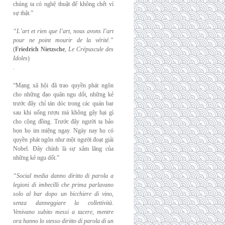
chúng ta có nghệ thuật để không chết vì
sự thật.”
“L’art et rien que l’art, nous avons l’art
pour ne point mourir de la vérité.”
(
Friedrich
Nietzsche
,
Le Crépuscule des
Idoles
)
.
“Mạng xã hội đã trao quyền phát ngôn
cho những đạo quân ngu dốt, những kẻ
trước đây chỉ tán dóc trong các quán bar
sau khi uống rượu mà không gây hại gì
cho cộng đồng. Trước đây người ta bảo
bọn họ im miệng ngay. Ngày nay họ có
quyền phát ngôn như một người đoạt giải
Nobel. Đây chính là sự xâm lăng của
những kẻ ngu dốt.”
“Social media danno diritto di parola a
legioni di imbecilli che prima parlavano
solo al
bar dopo un bicchiere di vino,
senza danneggiare la collettività.
Venivano subito messi a
tacere, mentre
ora hanno lo stesso diritto di parola di un