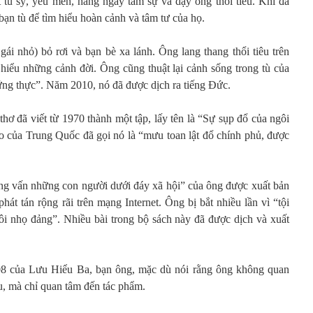
 tu sỹ, yêu mến, hàng ngày tâm sự và dạy ông thổi tiêu. Khi đã
bạn tù để tìm hiểu hoàn cảnh và tâm tư của họ.
 gái nhỏ) bỏ rơi và bạn bè xa lánh. Ông lang thang thổi tiêu trên
hiểu những cảnh đời. Ông cũng thuật lại cảnh sống trong tù của
ứng thực”. Năm 2010, nó đã được dịch ra tiếng Đức.
ơ đã viết từ 1970 thành một tập, lấy tên là “Sự sụp đổ của ngôi
o của Trung Quốc đã gọi nó là “mưu toan lật đổ chính phủ, được
ng vấn những con người dưới đáy xã hội” của ông được xuất bản
t tán rộng rãi trên mạng Internet. Ông bị bắt nhiều lần vì “tội
ôi nhọ đảng”. Nhiều bài trong bộ sách này đã được dịch và xuất
 của Lưu Hiểu Ba, bạn ông, mặc dù nói rằng ông không quan
u, mà chỉ quan tâm đến tác phẩm.