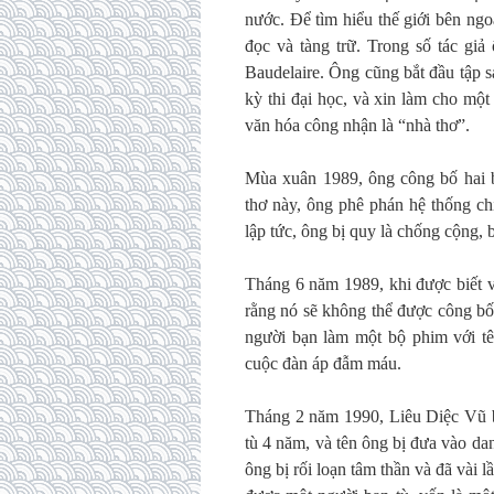
nước. Để tìm hiểu thế giới bên ng
đọc và tàng trữ. Trong số tác gi
Baudelaire. Ông cũng bắt đầu tập s
kỳ thi đại học, và xin làm cho mộ
văn hóa công nhận là “nhà thơ”.
Mùa xuân 1989, ông công bố hai b
thơ này, ông phê phán hệ thống ch
lập tức, ông bị quy là chống cộng,
Tháng 6 năm 1989, khi được biết v
rằng nó sẽ không thể được công bố
người bạn làm một bộ phim với t
cuộc đàn áp đẫm máu.
Tháng 2 năm 1990, Liêu Diệc Vũ bị
tù 4 năm, và tên ông bị đưa vào dan
ông bị rối loạn tâm thần và đã vài l