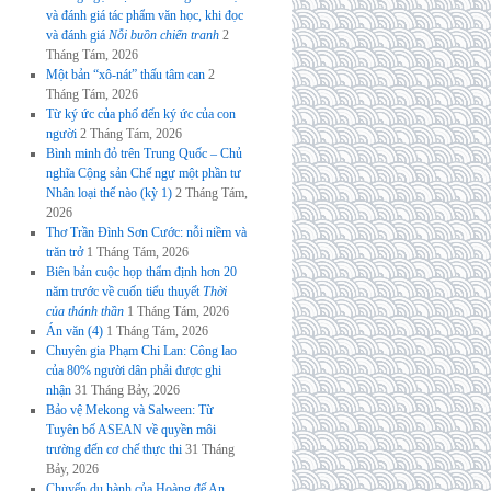
và đánh giá tác phẩm văn học, khi đọc
và đánh giá
Nỗi buồn chiến tranh
2
Tháng Tám, 2026
Một bản “xô-nát” thấu tâm can
2
Tháng Tám, 2026
Từ ký ức của phố đến ký ức của con
người
2 Tháng Tám, 2026
Bình minh đỏ trên Trung Quốc – Chủ
nghĩa Cộng sản Chế ngự một phần tư
Nhân loại thế nào (kỳ 1)
2 Tháng Tám,
2026
Thơ Trần Đình Sơn Cước: nỗi niềm và
trăn trở
1 Tháng Tám, 2026
Biên bản cuộc họp thẩm định hơn 20
năm trước về cuốn tiểu thuyết
Thời
của thánh thần
1 Tháng Tám, 2026
Án văn (4)
1 Tháng Tám, 2026
Chuyên gia Phạm Chi Lan: Công lao
của 80% người dân phải được ghi
nhận
31 Tháng Bảy, 2026
Bảo vệ Mekong và Salween: Từ
Tuyên bố ASEAN về quyền môi
trường đến cơ chế thực thi
31 Tháng
Bảy, 2026
Chuyến du hành của Hoàng đế An