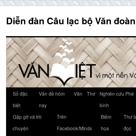
Skip
to
Diễn đàn Câu lạc bộ Văn đoàn
content
Số đặc
Vấn đề hôm
Văn
Thơ
Nghiên cứu Phê
biệt
nay
bình
Gặp gỡ và trò
Trên
Biếm
Thư 
chuyện
Facebook/Minds
họa
đọc