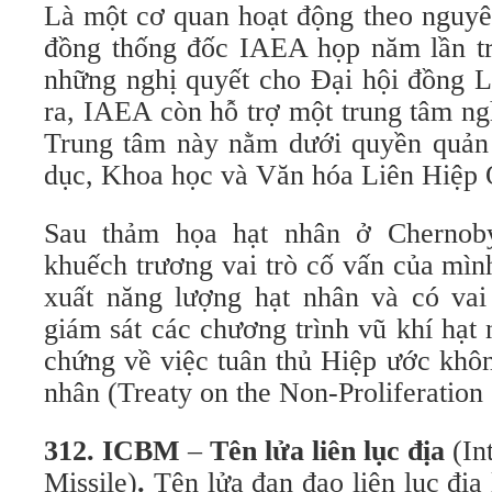
Là một cơ quan hoạt động theo nguyê
đồng thống đốc IAEA họp năm lần t
những nghị quyết cho Đại hội đồng 
ra, IAEA còn hỗ trợ một trung tâm ng
Trung tâm này nằm dưới quyền quản
dục, Khoa học và Văn hóa Liên Hiệ
Sau thảm họa hạt nhân ở Chernob
khuếch trương vai trò cố vấn của mìn
xuất năng lượng hạt nhân và có vai 
giám sát các chương trình vũ khí hạt
chứng về việc tuân thủ Hiệp ước khôn
nhân (Treaty on the Non-Proliferatio
312. ICBM
–
Tên lửa liên lục địa
(Int
Missile)
.
Tên lửa đạn đạo liên lục địa 