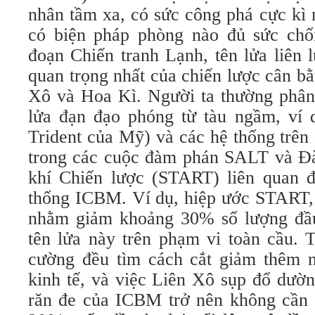
nhân tầm xa, có sức công phá cực kì
có biện pháp phòng nào đủ sức chốn
đoạn Chiến tranh Lạnh, tên lửa liên l
quan trọng nhất của chiến lược cân b
Xô và Hoa Kì. Người ta thường phân
lửa đạn đạo phóng từ tàu ngầm, ví d
Trident của Mỹ) và các hệ thống trên 
trong các cuộc đàm phán SALT và Đ
khí Chiến lược (START) liên quan 
thống ICBM. Ví dụ, hiệp ước START, 
nhằm giảm khoảng 30% số lượng đầu
tên lửa này trên phạm vi toàn cầu. T
cường đều tìm cách cắt giảm thêm n
kinh tế, và việc Liên Xô sụp đổ dườ
răn đe của ICBM trở nên không cần t