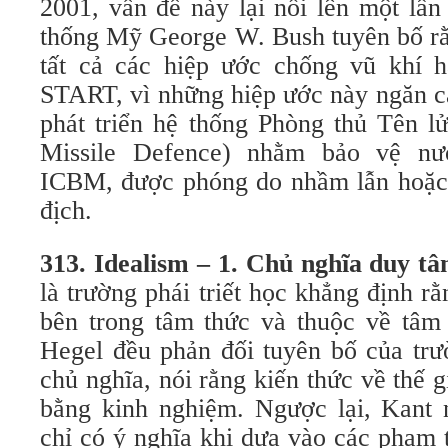
2001, vấn đề này lại nổi lên một lần
thống Mỹ George W. Bush tuyên bố rằ
tất cả các hiệp ước chống vũ khí h
START, vì những hiệp ước này ngăn c
phát triển hệ thống Phòng thủ Tên l
Missile Defence) nhằm bảo vệ nư
ICBM, được phóng do nhầm lẫn hoặc 
địch.
313. Idealism – 1. Chủ nghĩa duy t
là trường phái triết học khẳng định rằ
bên trong tâm thức và thuộc về tâm 
Hegel đều phản đối tuyên bố của trư
chủ nghĩa, nói rằng kiến thức về thế g
bằng kinh nghiệm. Ngược lại, Kant 
chỉ có ý nghĩa khi dựa vào các phạm 