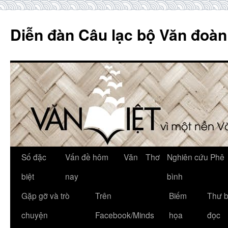
Skip
to
Diễn đàn Câu lạc bộ Văn đoàn
content
Số đặc
Vấn đề hôm
Văn
Thơ
Nghiên cứu Phê
biệt
nay
bình
Gặp gỡ và trò
Trên
Biếm
Thư 
chuyện
Facebook/Minds
họa
đọc