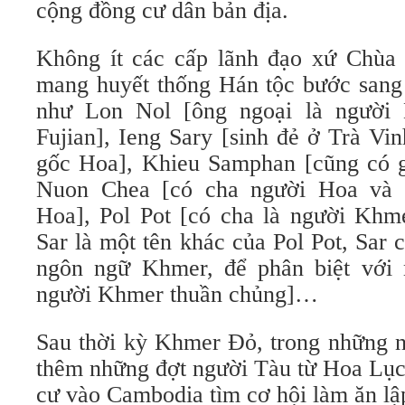
cộng đồng cư dân bản địa.
Không ít các cấp lãnh đạo xứ Chùa 
mang huyết thống Hán tộc bước sang 
như Lon Nol [ông ngoại là người
Fujian], Ieng Sary [sinh đẻ ở Trà V
gốc Hoa], Khieu Samphan [cũng có g
Nuon Chea [có cha người Hoa và 
Hoa], Pol Pot [có cha là người Khm
Sar là một tên khác của Pol Pot, Sar c
ngôn ngữ Khmer, để phân biệt với 
người Khmer thuần chủng]…
Sau thời kỳ Khmer Đỏ, trong những n
thêm những đợt người Tàu từ Hoa Lục
cư vào Cambodia tìm cơ hội làm ăn lậ