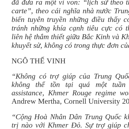
đã đưa ra một ví von: “lịch sử theo t
carte”, theo cái nghĩa nhà nước Tru
biến tuyên truyền những điều thấy có
tránh những khía cạnh tiêu cực có t
liên hệ thắm thiết giữa Bắc Kinh và 
khuyết sử, không có trong thực đơn củ
NGÔ THẾ VINH
“Không có trợ giúp của Trung Qu
không thể tồn tại quá một tuần 
assistance, Khmer Rouge regime wo
Andrew Mertha, Cornell University 20
“Cộng Hoà Nhân Dân Trung Quốc khô
trị nào với Khmer Đỏ. Sự trợ giúp ch