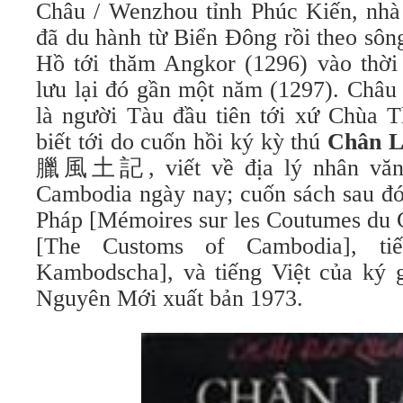
Châu / Wenzhou tỉnh Phúc Kiến, nhà
đã du hành từ Biển Đông rồi theo sôn
Hồ tới thăm Angkor (1296) vào thời 
lưu lại đó gần một năm (1297). Châu
là người Tàu đầu tiên tới xứ Chùa 
biết tới do cuốn hồi ký kỳ thú
Chân L
臘風土記, viết về địa lý nhân văn
Cambodia ngày nay; cuốn sách sau đó
Pháp [Mémoires sur les Coutumes du 
[The Customs of Cambodia], ti
Kambodscha], và tiếng Việt của ký
Nguyên Mới xuất bản 1973.