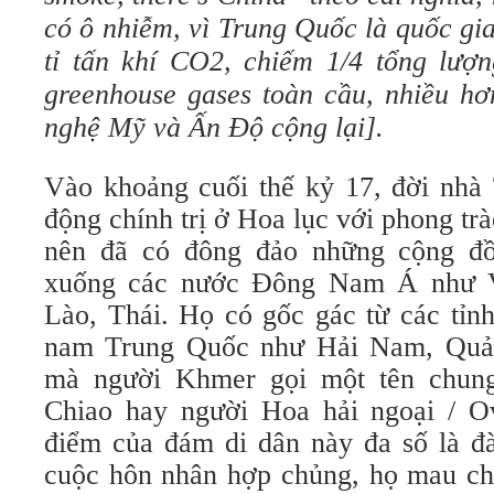
có ô nhiễm, vì Trung Quốc là quốc gi
tỉ tấn khí CO2, chiếm 1/4 tổng lượn
greenhouse gases toàn cầu, nhiều hơ
nghệ Mỹ và Ấn Độ cộng lại].
Vào khoảng cuối thế kỷ 17, đời nhà
động chính trị ở Hoa lục với phong tr
nên đã có đông đảo những cộng đ
xuống các nước Đông Nam Á như V
Lào, Thái. Họ có gốc gác từ các tỉn
nam Trung Quốc như Hải Nam, Quả
mà người Khmer gọi một tên chun
Chiao hay người Hoa hải ngoại / O
điểm của đám di dân này đa số là đ
cuộc hôn nhân hợp chủng, họ mau ch