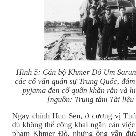
Hình 5: Cán bộ Khmer Đỏ Um Sarun 
các cố vấn quân sự Trung Quốc, đá
pyjama đen cổ quấn khăn rằn và hiệ
[nguồn: Trung tâm Tài liệ
Ngay chính Hun Sen, ở cương vị Th
dù không thể công khai ngăn cản việc
phạm Khmer Đỏ, nhưng ông vẫn đưa 