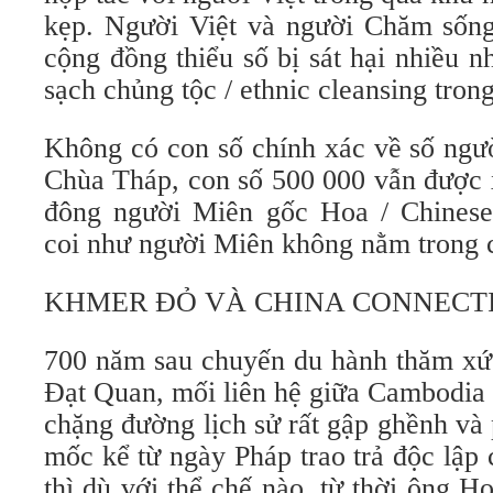
kẹp. Người Việt và người Chăm sống 
cộng đồng thiểu số bị sát hại nhiều n
sạch chủng tộc / ethnic cleansing tro
Không có con số chính xác về số ngư
Chùa Tháp, con số 500 000 vẫn được x
đông người Miên gốc Hoa / Chines
coi như người Miên không nằm trong c
KHMER ĐỎ VÀ CHINA CONNECT
700 năm sau chuyến du hành thăm x
Đạt Quan, mối liên hệ giữa Cambodia
chặng đường lịch sử rất gập ghềnh và
mốc kể từ ngày Pháp trao trả độc lập
thì dù với thể chế nào, từ thời ông 