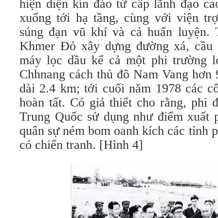
hiện diện kín đáo từ cấp lãnh đạo c
xuống tới hạ tầng, cùng với viện tr
súng đạn vũ khí và cả huấn luyện.
Khmer Đỏ xây dựng đường xá, cầu c
máy lọc dầu kể cả một phi trường 
Chhnang cách thủ đô Nam Vang hơn 
dài 2.4 km; tới cuối năm 1978 các c
hoàn tất. Có giả thiết cho rằng, phi
Trung Quốc sử dụng như điểm xuất 
quân sự ném bom oanh kích các tỉnh 
có chiến tranh. [Hình 4]