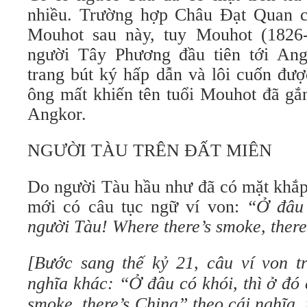
nhiều. Trường hợp Châu Đạt Quan c
Mouhot sau này, tuy Mouhot (1826-
người Tây Phương đầu tiên tới An
trang bút ký hấp dẫn và lôi cuốn đượ
ông mất khiến tên tuổi Mouhot đã gắn
Angkor.
NGƯỜI TÀU TRÊN ĐẤT MIÊN
Do người Tàu hầu như đã có mặt khắp 
mới có câu tục ngữ ví von:
“Ở đâu 
người Tàu!
Where there’s smoke, there
[Bước sang thế kỷ 21, câu ví von 
nghĩa khác: “Ở đâu có khói, thì ở đó
smoke, there’s China
” theo cái nghĩa,