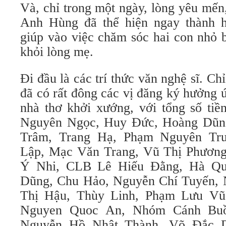
Và, chỉ trong một ngày, lòng yêu mến
Anh Hùng đã thể hiện ngay thành h
giúp vào việc chăm sóc hai con nhỏ b
khỏi lòng mẹ.
Đi đầu là các trí thức văn nghệ sĩ. Ch
đã có rất đông các vị đăng ký hưởng 
nhà thơ khởi xướng, với tổng số tiền
Nguyên Ngọc, Huy Đức, Hoàng Dũn
Trâm, Trang Hạ, Phạm Nguyên Tr
Lập, Mạc Văn Trang, Vũ Thị Phươn
Ý Nhi, CLB Lê Hiếu Đằng, Hà Qua
Dũng, Chu Hảo, Nguyễn Chí Tuyến, 
Thị Hậu, Thùy Linh, Phạm Lưu Vũ,
Nguyen Quoc An, Nhóm Cánh Buồ
Nguyễn Hồ Nhật Thành, Võ Đắc D