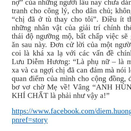
nợ” của những người lâu nay chưa dám
tranh cho công lý, cho dân chủ; khôn
“chị đã ở tù thay cho tôi”. Điều ít 
những nhân vật của giải trí chính t
thái độ ngưỡng mộ, bất chấp việc sẽ
ăn sau này. Đơn cử lời của một ngườ
coi là khá xa lạ với các vấn đề chín
Lưu Diễm Hương: “Là phụ nữ – là m
xa và ca ngợi chị đã can đảm mà nói 
quan điểm của mình cho cộng đồng, đ
bơ vơ chờ Mẹ về! Vâng “ANH HÙNG
KHÍ CHẤT là phải như vậy a!”
https://www.facebook.com/diem.huon
pnref=story