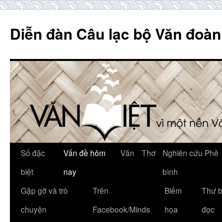
Skip
to
Diễn đàn Câu lạc bộ Văn đoàn
content
Số đặc
Vấn đề hôm
Văn
Thơ
Nghiên cứu Phê
biệt
nay
bình
Gặp gỡ và trò
Trên
Biếm
Thư 
chuyện
Facebook/Minds
họa
đọc