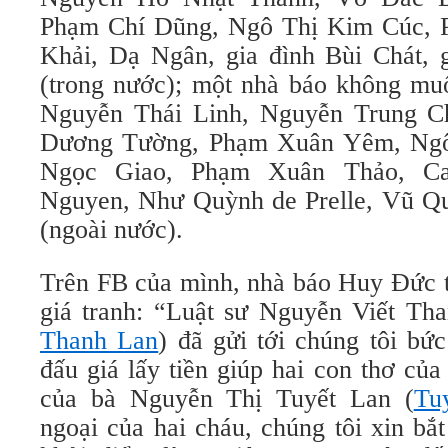
Phạm Chí Dũng, Ngô Thị Kim Cúc, 
Khải, Dạ Ngân, gia đình Bùi Chát,
(trong nước); một nhà báo không mu
Nguyễn Thái Linh, Nguyễn Trung C
Dương Tường, Phạm Xuân Yêm, Ngô
Ngọc Giao, Phạm Xuân Thảo, C
Nguyen, Như Quỳnh de Prelle, Vũ Q
(ngoài nước).
Trên FB của mình, nhà báo Huy Đức t
giá tranh: “Luật sư Nguyễn Viết Th
Thanh Lan
) đã gửi tới chúng tôi b
đấu giá lấy tiền giúp hai con thơ c
của bà Nguyễn Thị Tuyết Lan (
Tu
ngoại của hai cháu, chúng tôi xin bắ