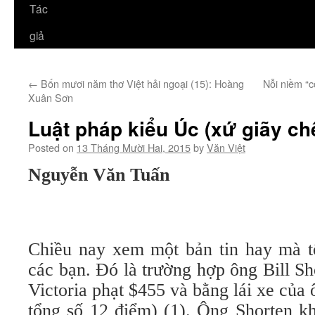
Tác
giả
←
Bốn mươi năm thơ Việt hải ngoại (15): Hoàng
Nỗi niềm “c
Xuân Sơn
Luật pháp kiểu Úc (xứ giãy ch
Posted on
13 Tháng Mười Hai, 2015
by
Văn Việt
Nguyễn Văn Tuấn
Chiều nay xem một bản tin hay mà t
các bạn. Đó là trường hợp ông Bill Sh
Victoria phạt $455 và bằng lái xe của 
tổng số 12 điểm) (1). Ông Shorten k