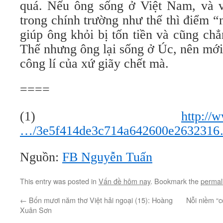
quá. Nếu ông sống ở Việt Nam, và vớ
trong chính trường như thế thì điểm 
giúp ông khỏi bị tốn tiền và cũng ch
Thế nhưng ông lại sống ở Úc, nên mới
công lí của xứ giãy chết mà.
====
(1)
http://
…/3e5f414de3c714a642600e263231
Nguồn:
FB Nguyễn Tuấn
This entry was posted in
Vấn đề hôm nay
. Bookmark the
permal
←
Bốn mươi năm thơ Việt hải ngoại (15): Hoàng
Nỗi niềm “c
Xuân Sơn