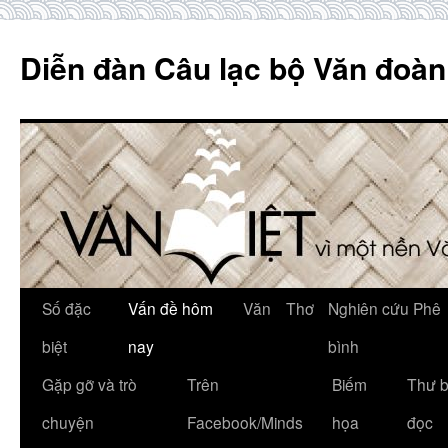
Skip
to
Diễn đàn Câu lạc bộ Văn đoàn
content
Số đặc
Vấn đề hôm
Văn
Thơ
Nghiên cứu Phê
biệt
nay
bình
Gặp gỡ và trò
Trên
Biếm
Thư 
chuyện
Facebook/Minds
họa
đọc