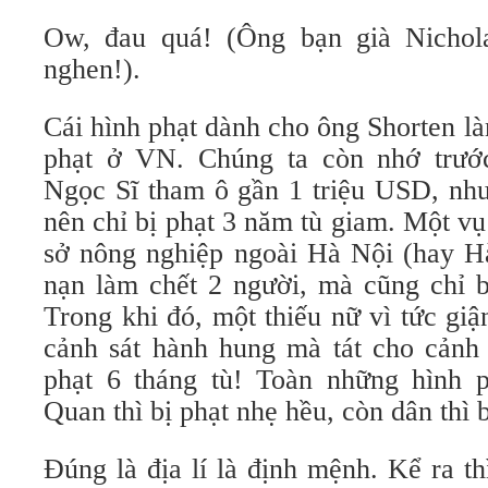
Ow, đau quá! (Ông bạn già Nichola
nghen!).
Cái hình phạt dành cho ông Shorten là
phạt ở VN. Chúng ta còn nhớ trư
Ngọc Sĩ tham ô gần 1 triệu USD, như
nên chỉ bị phạt 3 năm tù giam. Một v
sở nông nghiệp ngoài Hà Nội (hay Hà
nạn làm chết 2 người, mà cũng chỉ b
Trong khi đó, một thiếu nữ vì tức gi
cảnh sát hành hung mà tát cho cảnh 
phạt 6 tháng tù! Toàn những hình ph
Quan thì bị phạt nhẹ hều, còn dân thì b
Đúng là địa lí là định mệnh. Kể ra th