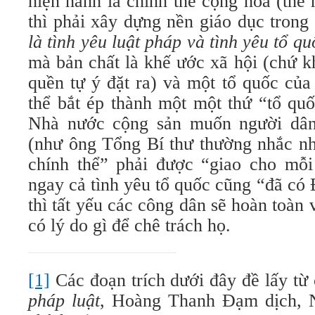
hiện hành là chính thể cộng hoà (thể
thì phải xây dựng nền giáo dục trong
là tình yêu luật pháp và tình yêu tổ qu
mà bản chất là khế ước xã hội (chứ 
quền tự ý đặt ra) và một tổ quốc củ
thể bắt ép thành một một thứ “tổ quố
Nhà nước cộng sản muốn người dân
(như ông Tổng Bí thư thường nhắc nh
chính thể” phải được “giao cho mỗ
ngay cả tình yêu tổ quốc cũng “đã có
thì tất yếu các công dân sẽ hoàn toà
có lý do gì để chê trách họ.
[1]
Các đoạn trích dưới đây đề lấy từ
pháp luật
, Hoàng Thanh Đạm dịch, N