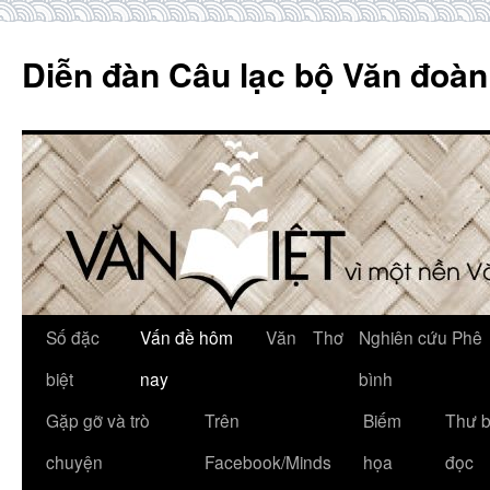
Skip
to
Diễn đàn Câu lạc bộ Văn đoàn
content
Số đặc
Vấn đề hôm
Văn
Thơ
Nghiên cứu Phê
biệt
nay
bình
Gặp gỡ và trò
Trên
Biếm
Thư 
chuyện
Facebook/Minds
họa
đọc