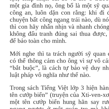
một gia đình nọ, ông bố là một sỹ q
công an, luôn dặn con rằng: khi đi 
chuyện bất công ngang trái nào, dù nó
thì con hãy nhẫn nhịn và nhanh chóng
không đấu tranh đúng sai thua được,
để bảo toàn cho mình.
Mới nghe thì ta trách người sỹ quan
có thể thông cảm cho ông vì sự vô c
“bắt buộc”, là cách tự bảo vệ duy nh
luật pháp vô nghĩa như thế nào.
Trong sách Tiếng Việt lớp 3 hiện hà
tên cướp biển” (truyện của Xti-ven-x
một tên cướp biển hung hãn say rư
ngang ngược ở một quán trọ mà kh