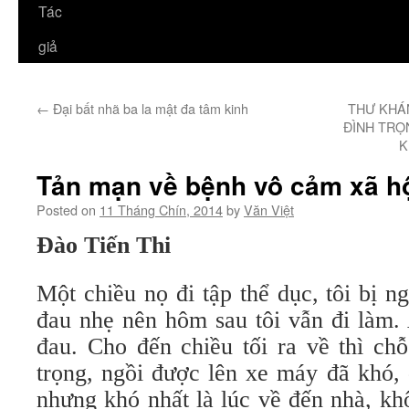
Tác
giả
←
Đại bất nhã ba la mật đa tâm kinh
THƯ KHÁ
ĐÌNH TRỌ
K
Tản mạn về bệnh vô cảm xã hộ
Posted on
11 Tháng Chín, 2014
by
Văn Việt
Đào Tiến Thi
Một chiều nọ đi tập thể dục, tôi bị n
đau nhẹ nên hôm sau tôi vẫn đi làm.
đau. Cho đến chiều tối ra về thì ch
trọng, ngồi được lên xe máy đã khó,
nhưng khó nhất là lúc về đến nhà, kh