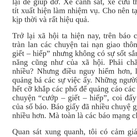
lại để giúp đỡ. Xe cảnh sát, xe cứu 
tít xuất hiện làm nhiệm vụ. Cho nên 
kịp thời và rất hiệu quả.
Trở lại xã hội ta hiện nay, trên báo 
tràn lan các chuyện tai nạn giao th
giết – hiếp” nhưng không có sự sốt s
năng cũng như của xã hội. Phải ch
nhiều? Nhưng điều nguy hiểm hơn, là
quảng bá các sự việc ấy. Những ngườ
hết cỡ khắp các phố để quảng cáo các
chuyện “cướp – giết – hiếp”, coi đấy
của số báo. Báo giấy đã nhiều chuyệ 
nhiều hơn. Mà toàn là các báo mạng ch
Quan sát xung quanh, tôi có cảm giá