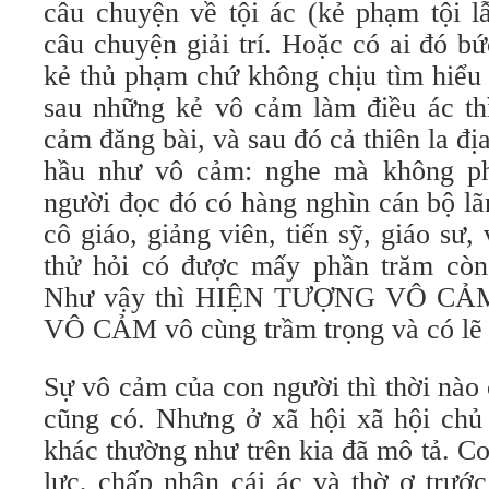
câu chuyện về tội ác (kẻ phạm tội l
câu chuyện giải trí. Hoặc có ai đó bứ
kẻ thủ phạm chứ không chịu tìm hiểu
sau những kẻ vô cảm làm điều ác thì
cảm đăng bài, và sau đó cả thiên la đ
hầu như vô cảm: nghe mà không ph
người đọc đó có hàng nghìn cán bộ lã
cô giáo, giảng viên, tiến sỹ, giáo s
thử hỏi có được mấy phần trăm còn
Như vậy thì HIỆN TƯỢNG VÔ CẢM
VÔ CẢM vô cùng trầm trọng và có lẽ
Sự vô cảm của con người thì thời nào
cũng có. Nhưng ở xã hội xã hội chủ
khác thường như trên kia đã mô tả. C
lực, chấp nhận cái ác và thờ ơ trướ