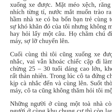
xuống xe được. Mặt méo xệch, răng 
nhích từng tí, nước mắt muốn trào ra
hầm nhà xe có ba bốn bạn trẻ cùng t
sự khó khăn đó của tôi nhưng không m
hay hỏi lấy một câu. Họ chăm chú đi
máy, sợ lỡ chuyến lên.
Cuối cùng thì tôi cũng xuống xe đư
nhắc, vai vẫn khoác chiếc cặp đi là
chừng 25 – 30 tuổi dáng cao lớn, kh
rất thản nhiên. Trong lúc cô ta đứng c
kịp cà nhắc đến và cùng lên. Suốt th
máy, cô ta cũng không thăm hỏi tôi mộ
Những người ở cùng một toà nhà cò
người ở cùng khu chung cư thì còn lạ