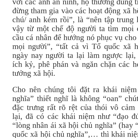
với các anh an ninh, họ thường dùng 
đừng tham gia vào các hoạt động xã h
chú/ anh kém rồi”, là “nên tập trung
vậy từ một chế độ người ta tìm mọi 
cầu cá nhân để hướng nó phục vụ cho 
mọi người”, “tất cả vì Tổ quốc xã h
ngày nay người ta lại làm ngược lại,
ích kỷ, phê phán và ngăn chặn các h
tưởng xã hội.
Cho nên chúng tôi đặt ra khái niệ
nghĩa” thiết nghĩ là không “oan” chú
đặc trưng rất rõ rệt của thói vô cảm
lại, đã có các khái niệm như “đạo đ
“lòng nhân ái xã hội chủ nghĩa” (hay 
quốc xã hội chủ nghĩa”,… thì khái ni