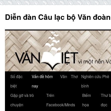
Skip
to
Diễn đàn Câu lạc bộ Văn đoàn
content
Số đặc
Vấn đề hôm
Văn
Thơ
Nghiên cứu Phê
biệt
nay
bình
Gặp gỡ và trò
Trên
Biếm
Thư 
chuyện
Facebook/Minds
họa
đọc