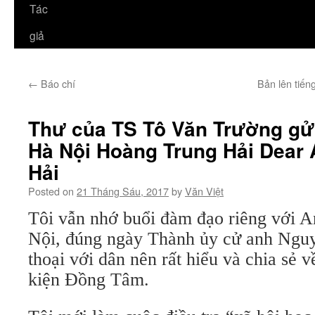
Tác
giả
←
Báo chí
Bản lên tiế
Thư của TS Tô Văn Trường gửi
Hà Nội Hoàng Trung Hải Dear
Hải
Posted on
21 Tháng Sáu, 2017
by
Văn Việt
Tôi vẫn nhớ buổi đàm đạo riêng với A
Nội, đúng ngày Thành ủy cử anh Ngu
thoại với dân nên rất hiểu và chia sẻ 
kiện Đồng Tâm.