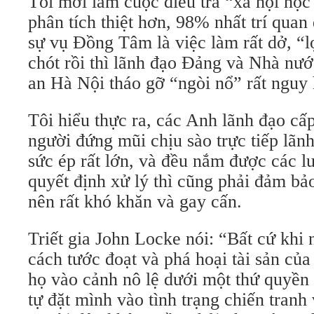
Tôi mới làm cuộc điều tra “xã hội học
phân tích thiệt hơn, 98% nhất trí quan
sự vụ Đồng Tâm là việc làm rất dở, “lợ
chót rồi thì lãnh đạo Đảng và Nhà nư
an Hà Nội tháo gỡ “ngòi nổ” rất nguy
Tôi hiểu thực ra, các Anh lãnh đạo cấp
người đứng mũi chịu sào trực tiếp lãn
sức ép rất lớn, và đều nắm được các l
quyết định xử lý thì cũng phải đảm bả
nên rất khó khăn và gay cấn.
Triết gia John Locke nói: “Bất cứ khi
cách tước đoạt và phá hoại tài sản củ
họ vào cảnh nô lệ dưới một thứ quyền 
tự đặt mình vào tình trạng chiến tranh