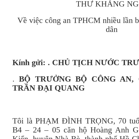
THƯ KHÁNG NG
Về việc công an TPHCM nhiều lần bắ
dân
Kính gửi:
. CHỦ TỊCH NƯỚC TR
.
BỘ TRƯỞNG BỘ CÔNG AN, G
TRẦN ĐẠI QUANG
Tôi là PHẠM ĐÌNH TRỌNG, 70 tuổi, 
B4 – 24 – 05 căn hộ Hoàng Anh G
Kiển, huyện Nhà Bè, thành phố Hồ Ch