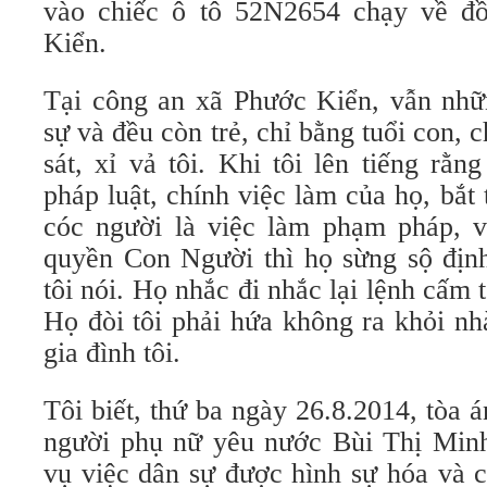
vào chiếc ô tô 52N2654 chạy về đ
Kiển.
Tại công an xã Phước Kiển, vẫn nh
sự và đều còn trẻ, chỉ bằng tuổi con, 
sát, xỉ vả tôi. Khi tôi lên tiếng rằn
pháp luật, chính việc làm của họ, bắt 
cóc người là việc làm phạm pháp, 
quyền Con Người thì họ sừng sộ định
tôi nói. Họ nhắc đi nhắc lại lệnh cấm 
Họ đòi tôi phải hứa không ra khỏi nhà
gia đình tôi.
Tôi biết, thứ ba ngày 26.8.2014, tòa
người phụ nữ yêu nước Bùi Thị Min
vụ việc dân sự được hình sự hóa và 