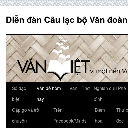
Skip
to
Diễn đàn Câu lạc bộ Văn đoàn
content
Số đặc
Vấn đề hôm
Văn
Thơ
Nghiên cứu Phê
biệt
nay
bình
Gặp gỡ và trò
Trên
Biếm
Thư 
chuyện
Facebook/Minds
họa
đọc