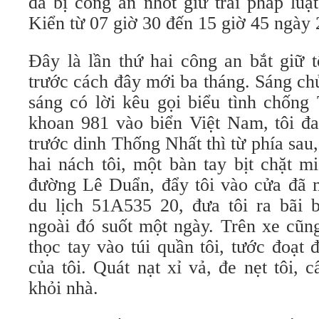
đã bị công an nhốt giữ trái pháp lu
Kiển từ 07 giờ 30 đến 15 giờ 45 ngày 
Đây là lần thứ hai công an bắt giữ t
trước cách đây mới ba tháng. Sáng ch
sáng có lời kêu gọi biểu tình chống
khoan 981 vào biển Việt Nam, tôi đa
trước dinh Thống Nhất thì từ phía sau,
hai nách tôi, một bàn tay bịt chặt mi
đường Lê Duẩn, đẩy tôi vào cửa đã m
du lịch 51A535 20, đưa tôi ra bãi b
ngoài đó suốt một ngày. Trên xe cũn
thọc tay vào túi quần tôi, tước đoạt
của tôi. Quát nạt xỉ vả, đe nẹt tôi,
khỏi nhà.