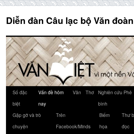
Skip
to
Diễn đàn Câu lạc bộ Văn đoàn
content
Số đặc
Vấn đề hôm
Văn
Thơ
Nghiên cứu Phê
biệt
nay
bình
Gặp gỡ và trò
Trên
Biếm
Thư 
chuyện
Facebook/Minds
họa
đọc