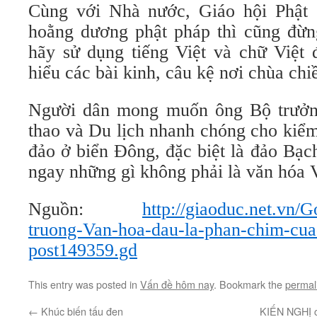
Cùng với Nhà nước, Giáo hội Phật
hoằng dương phật pháp thì cũng đừ
hãy sử dụng tiếng Việt và chữ Việt 
hiểu các bài kinh, câu kệ nơi chùa chi
Người dân mong muốn ông Bộ trưở
thao và Du lịch nhanh chóng cho kiểm
đảo ở biển Đông, đặc biệt là đảo Bạ
ngay những gì không phải là văn hóa V
Nguồn:
http://giaoduc.net.vn/
truong-Van-hoa-dau-la-phan-chim-cua-
post149359.gd
This entry was posted in
Vấn đề hôm nay
. Bookmark the
permal
←
Khúc biến tấu đen
KIẾN NGHỊ c