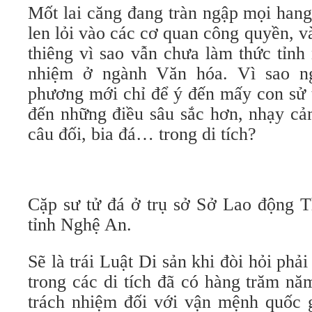
Mốt lai căng đang tràn ngập mọi han
len lỏi vào các cơ quan công quyền, và
thiêng vì sao vẫn chưa làm thức tỉnh
nhiệm ở ngành Văn hóa. Vì sao n
phương mới chỉ để ý đến mấy con sử 
đến những điều sâu sắc hơn, nhạy cả
câu đối, bia đá… trong di tích?
Cặp sư tử đá ở trụ sở Sở Lao động 
tỉnh Nghệ An.
Sẽ là trái Luật Di sản khi đòi hỏi phả
trong các di tích đã có hàng trăm nă
trách nhiệm đối với vận mệnh quốc g