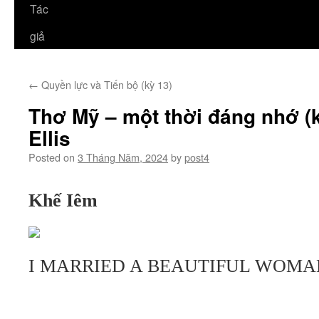
Tác
giả
←
Quyền lực và Tiến bộ (kỳ 13)
Thơ Mỹ – một thời đáng nhớ (kỳ
Ellis
Posted on
3 Tháng Năm, 2024
by
post4
Khế Iêm
I MARRIED A BEAUTIFUL WOMA