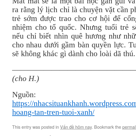
Mất mát sẽ là một bài học gần gũi và
ra rằng lý lịch chỉ là chuyện vặt cần 
trẻ sớm được trao cho cơ hội để cốn
nhiệm cho tổ quốc. Nhưng tuổi trẻ s
nếu chỉ biết nhìn quê hương như nhữ
cho nhau dưới gầm bàn quyền lực. Tuổ
sẽ không khác gì dành cho loài dã thú.
————————————————
(cho H.)
Nguồn:
https://nhacsituankhanh.wordpress.com
hoang-tan-tren-tuoi-xanh/
This entry was posted in
Vấn đề hôm nay
. Bookmark the
permal