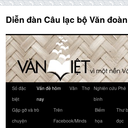
Skip
to
Diễn đàn Câu lạc bộ Văn đoàn
content
Số đặc
Vấn đề hôm
Văn
Thơ
Nghiên cứu Phê
biệt
nay
bình
Gặp gỡ và trò
Trên
Biếm
Thư 
chuyện
Facebook/Minds
họa
đọc