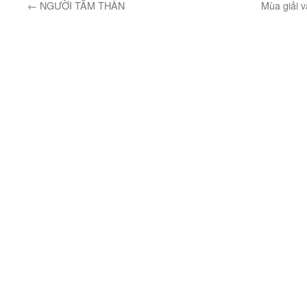
←
NGƯỜI TÂM THẦN
Mùa giải v