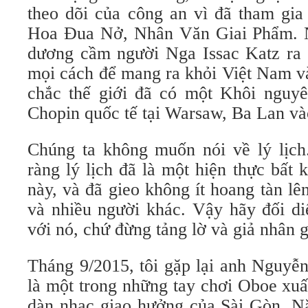
theo dõi của công an vì đã tham gia
Hoa Đua Nở, Nhân Văn Giai Phẩm. N
dương cầm người Nga Issac Katz ra 
mọi cách để mang ra khỏi Việt Nam v
chắc thế giới đã có một Khôi nguy
Chopin quốc tế tại Warsaw, Ba Lan và
Chúng ta không muốn nói về lý lịch
ràng lý lịch đã là một hiện thực bất 
này, và đã gieo không ít hoang tàn lên
và nhiều người khác. Vậy hãy đối di
với nó, chứ đừng tảng lờ và giả nhân g
Tháng 9/2015, tôi gặp lại anh Nguyễ
là một trong những tay chơi Oboe xuấ
dàn nhạc giao hưởng của Sài Gòn. 