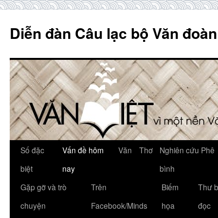
Skip
to
Diễn đàn Câu lạc bộ Văn đoàn
content
Số đặc
Vấn đề hôm
Văn
Thơ
Nghiên cứu Phê
biệt
nay
bình
Gặp gỡ và trò
Trên
Biếm
Thư 
chuyện
Facebook/Minds
họa
đọc