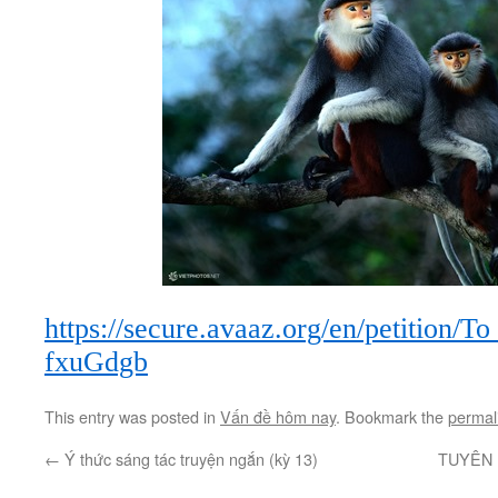
https://secure.avaaz.org/en/petitio
fxuGdgb
This entry was posted in
Vấn đề hôm nay
. Bookmark the
permal
←
Ý thức sáng tác truyện ngắn (kỳ 13)
TUYÊN 